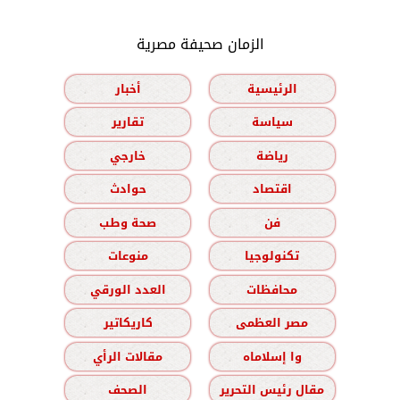
الزمان صحيفة مصرية
الرئيسية
أخبار
سياسة
تقارير
رياضة
خارجي
اقتصاد
حوادث
فن
صحة وطب
تكنولوجيا
منوعات
محافظات
العدد الورقي
مصر العظمى
كاريكاتير
وا إسلاماه
مقالات الرأي
مقال رئيس التحرير
الصحف