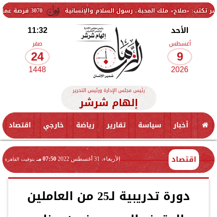
ح» ملك المحبة.. رسول السلام والإنسانية
3070 فرصة عمل جديدة بالقطاع الخاص.. وظائف برواتب تصل إلى 9500 جنيه
الأحد
11:32
أغسطس
صفر
24
9
1448
2026
رئيس مجلس الإدارة ورئيس التحرير
إلهام شرشر
أخبار
سياسة
تقارير
رياضة
خارجي
اقتصاد
اقتصاد
الأربعاء، 31 أغسطس 2022
07:50 مـ
بتوقيت القاهرة
دورة تدريبية لـ25 من العاملين