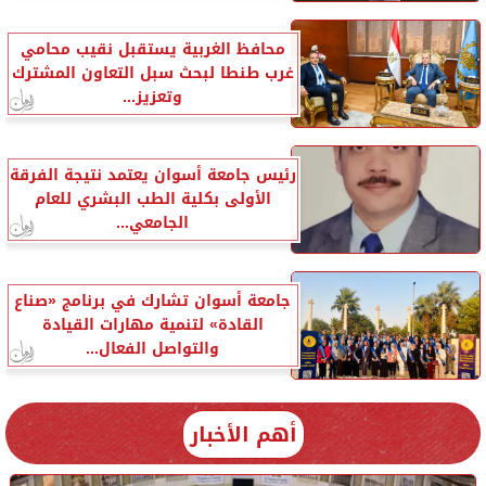
محافظ الغربية يستقبل نقيب محامي
غرب طنطا لبحث سبل التعاون المشترك
وتعزيز...
رئيس جامعة أسوان يعتمد نتيجة الفرقة
الأولى بكلية الطب البشري للعام
الجامعي...
جامعة أسوان تشارك في برنامج «صناع
القادة» لتنمية مهارات القيادة
والتواصل الفعال...
أهم الأخبار