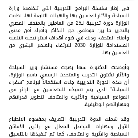
فى إطار سلسلة البرامج التدريبية التي تنظمها وزارة
السياحة والآثار للعاملين بها والهيئات التابعة لها، نظمت
الوزارة دورة تدريبية لـ25 من العاملين بالمتحف المصري
بالتحرير ما بين موظفي حجز التذاكر وأفراد أمن مدني
وأمناء المتحف، وذلك في ضوء أهداف استراتيجية التنمية
المستدامة للوزارة 2030 للارتقاء بالعنصر البشري من
العاملين بها.
وأوضحت الدكتورة سها بهجت مستشار وزير السياحة
والآثار لشئون التدريب والمتحدث الرسمي باسم الوزارة،
أن هذه الدورة التدريبية جاءت استكمالاً لبرنامج "سفراء
السياحة" الذى يتم تنفيذه للمتعاملين مع الزائر فى
المواقع السياحية والأثرية والمتاحف لتطوير قدراتهم
ومهاراتهم الوظيفية.
وقد شملت الدوة التدريبية التعريف بمفهوم الانطباع
الأول ومهارات التواصل الفعال مع زائرى الأماكن
السياحية والأثرية والمتاحف، كما تم تنفيذها بالتنسيق