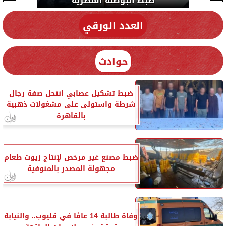
ضبط البوصلة المصرية
العدد الورقي
حوادث
ضبط تشكيل عصابي انتحل صفة رجال
شرطة واستولى على مشغولات ذهبية
بالقاهرة
ضبط مصنع غير مرخص لإنتاج زيوت طعام
مجهولة المصدر بالمنوفية
وفاة طالبة 14 عامًا في قليوب.. والنيابة