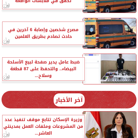
تحقق في ملابسات الواقعة
مصرع شخصين وإصابة 6 آخرين في
حادث تصادم بطريق العلمين
ضبط عامل يدير صفحة لبيع الأسلحة
البيضاء.. والتحفظ على 87 قطعة
وسلاح...
آخر الأخبار
وزيرة الإسكان تتابع موقف تنفيذ عدد
من المشروعات وملفات العمل بمدينتي
العاشر...