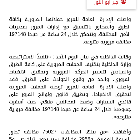
جبر أبو النور
واصلت الإدارة العامة للمرور حملاتها المرورية بكافة
الطرق والمحـاور بالتنسيق مع إدارات المرور بمديريات
الأمن المختلفة، وتتمكن خلال 24 ساعة من ضبط 197148
مخالفة مرورية متنوعة.
وقالت الداخلية في بيان اليوم الأحد : «تنفيذًا لاستراتيجية
وزارة الداخلية بتكثيف الحملات المرورية على كافة الطرق
والميادين لتسيير الحركة المرورية وتحقيق الانضباط
المروري، والحد من وقوع الحوادث على الطرق، فقد
واصلت الإدارة العامة للمرور توجيه الحملات المرورية
لتحقيق الانضباط، وتطبيق قانون ولوائح المرور على
قائدي السيارات وضبط المخالفين منهم، حيث أسفرت
جهودها خلال 24 ساعة عن ضبط 197148 مخالفة مرورية
متنوعة».
وأضافت: «من بينها المخالفات 75027 مخالفة تجاوز
السرعة المقررة، و2956 مخالفة سير بدون تراخيص، و5