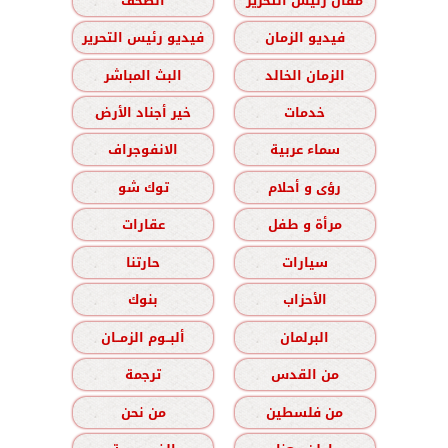
مقال رئيس التحرير
الصحف
فيديو الزمان
فيديو رئيس التحرير
الزمان الخالد
البث المباشر
خدمات
خير أجناد الأرض
سماء عربية
الانفوجراف
رؤى و أحلام
توك شو
مرأة و طفل
عقارات
سيارات
حارتنا
الأحزاب
بنوك
البرلمان
ألبــوم الزمــان
من القدس
ترجمة
من فلسطين
من نحن