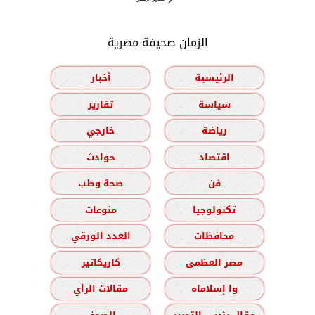
الزمان صحيفة مصرية
الرئيسية
أخبار
سياسة
تقارير
رياضة
خارجي
اقتصاد
حوادث
فن
صحة وطب
تكنولوجيا
منوعات
محافظات
العدد الورقي
مصر العظمى
كاريكاتير
وا إسلاماه
مقالات الرأي