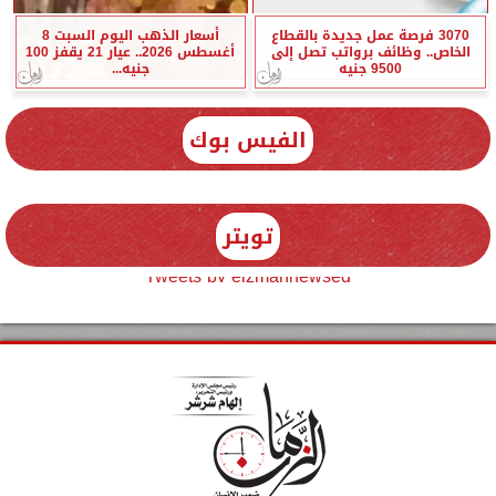
3070 فرصة عمل جديدة بالقطاع
أسعار الذهب اليوم السبت 8
الخاص.. وظائف برواتب تصل إلى
أغسطس 2026.. عيار 21 يقفز 100
9500 جنيه
جنيه...
الفيس بوك
تويتر
Tweets by elzmannewseg