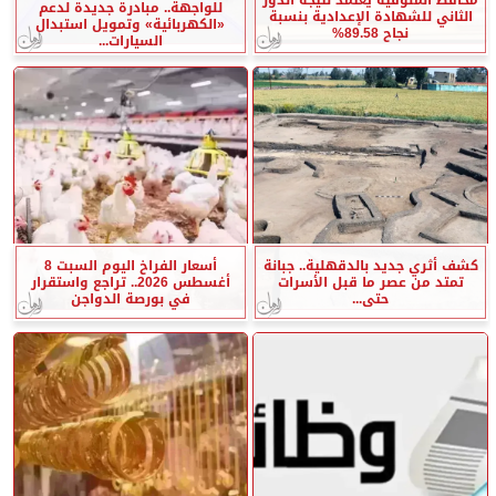
للواجهة.. مبادرة جديدة لدعم
الثاني للشهادة الإعدادية بنسبة
«الكهربائية» وتمويل استبدال
نجاح 89.58%
السيارات...
كشف أثري جديد بالدقهلية.. جبانة
أسعار الفراخ اليوم السبت 8
تمتد من عصر ما قبل الأسرات
أغسطس 2026.. تراجع واستقرار
حتى...
في بورصة الدواجن