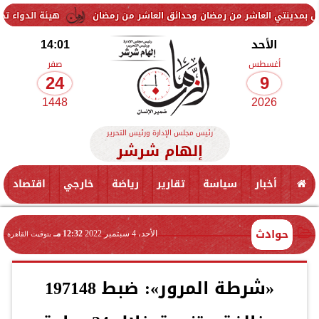
العاشر من رمضان وحدائق العاشر من رمضان
هيئة الدواء تحذر من تشغيله
الأحد
14:01
أغسطس
صفر
24
9
1448
2026
رئيس مجلس الإدارة ورئيس التحرير
إلهام شرشر
أخبار
سياسة
تقارير
رياضة
خارجي
اقتصاد
حوادث
الأحد، 4 سبتمبر 2022
12:32 مـ
بتوقيت القاهرة
«شرطة المرور»: ضبط 197148