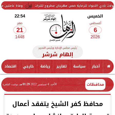
جواد للرماية ضمن مهرجان مطروح للتراث
وفاة عاملين متأثرين بإصابتهم
الخميس
22:54
أغسطس
صفر
21
6
1448
2026
رئيس مجلس الإدارة ورئيس التحرير
إلهام شرشر
أخبار
سياسة
تقارير
رياضة
خارجي
اقتصاد
محافظات
الأحد، 4 سبتمبر 2022
01:29 مـ
بتوقيت القاهرة
محافظ كفر الشيخ يتفقد أعمال