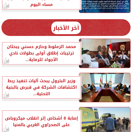
مساء اليوم
آخر الأخبار
محمد الزملوط وحازم حسني يبحثان
ترتيبات إطلاق أولى بطولات نادي
الأجواد للرماية...
وزير البترول يبحث آليات تنفيذ ربط
اكتشافات الشركة في قبرص بالبنية
التحتية...
إصابة 8 أشخاص إثر انقلاب ميكروباص
على الصحراوي الغربي بالمنيا