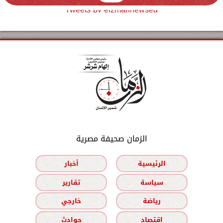
Tweets by elzmannewseg
الزمان صحيفة مصرية
الرئيسية
أخبار
سياسة
تقارير
رياضة
خارجي
اقتصاد
حوادث