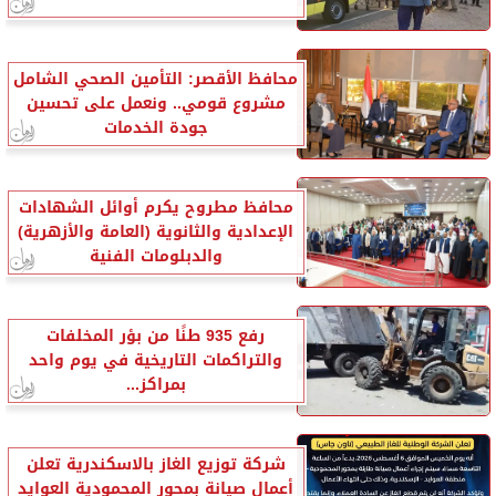
محافظ الأقصر: التأمين الصحي الشامل
مشروع قومي.. ونعمل على تحسين
جودة الخدمات
محافظ مطروح يكرم أوائل الشهادات
الإعدادية والثانوية (العامة والأزهرية)
والدبلومات الفنية
رفع 935 طنًا من بؤر المخلفات
والتراكمات التاريخية في يوم واحد
بمراكز...
شركة توزيع الغاز بالاسكندرية تعلن
أعمال صيانة بمحور المحمودية العوايد