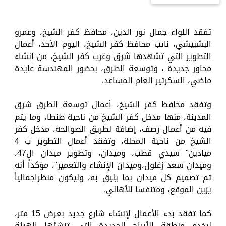
تفقد اللواء جمال نور الدين، محافظ كفر الشيخ، وعمرو
البشبيشي، نائب محافظ كفر الشيخ، اليوم الأحد، أعمال
التطوير التي تشهدها شرق وغرب كفر الشيخ، من إنشاء
محاور جديدة ، وتوسعة الطرق، بحضور المهندسة عايدة
ماضي، السكرتير العام المساعد.
وتفقد محافظ كفر الشيخ، أعمال توسعة الطرق شرق
المدينة، منها مدخل كفر الشيخ من ناحية طنطا، وما يتم
فيه من أعمال رصف، إضافة لطريق الصوالحه، مدخل كفر
الشيخ من ناحية المحلة، وتفقد أعمال التطوير ب 4
ميادين" سيدي قطب، وميدان، وتطوير ميدان ال47،
وميدان سعد زغلول،وميدان الإنشاء والتعمير"، مؤكداً أنه
تم تصميم كل ميدان بما يليق به، وليكون منظراجمالياً
يزين الموقع، ومتنفسا للأهالي.
كما تفقد بدء الأعمال لإنشاء شارع جديد بعرض 15 متر،
ليخدم منطقة الأبراج الجديدة التي تنشئها الهيئة