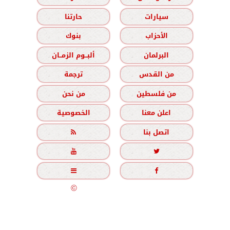
سيارات
حارتنا
الأحزاب
بنوك
البرلمان
ألبــوم الزمــان
من القدس
ترجمة
من فلسطين
من نحن
اعلن معنا
الخصوصية
اتصل بنا





جميع الحقوق محفوظة
©
2020 - 2026 - الزمان