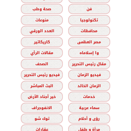
فن
صحة وطب
تكنولوجيا
منوعات
محافظات
العدد الورقي
مصر العظمى
كاريكاتير
وا إسلاماه
مقالات الرأي
مقال رئيس التحرير
الصحف
فيديو الزمان
فيديو رئيس التحرير
الزمان الخالد
البث المباشر
خدمات
خير أجناد الأرض
سماء عربية
الانفوجراف
رؤى و أحلام
توك شو
مرأة و طفل
عقارات