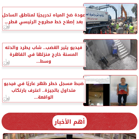
عودة ضخ المياه تدريجيًا لمناطق الساحل
بعد إصلاح خط مطروح الرئيسي قطر...
فيديو يثير الغضب.. شاب يطرد والدته
المسنة خارج منزلها في القاهرة
وسط...
ضبط مسجل خطر ظهر عاريًا في فيديو
متداول بالجيزة.. اعترف بارتكاب
الواقعة...
أهم الأخبار