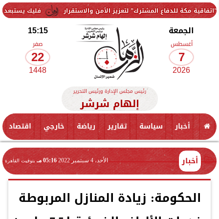
فاع المشترك” لتعزيز الأمن والاستقرار
فليك يستبعد 3 لاعبين من معسكر برشلونة.. ومفاجأة بشأن حمزة عبد الكريم
الجمعة
15:15
أغسطس
صفر
22
7
1448
2026
رئيس مجلس الإدارة ورئيس التحرير
إلهام شرشر
أخبار
سياسة
تقارير
رياضة
خارجي
اقتصاد
أخبار
الأحد، 4 سبتمبر 2022
05:16 مـ
بتوقيت القاهرة
الحكومة: زيادة المنازل المربوطة