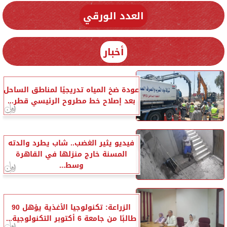
العدد الورقي
أخبار
عودة ضخ المياه تدريجيًا لمناطق الساحل
بعد إصلاح خط مطروح الرئيسي قطر...
فيديو يثير الغضب.. شاب يطرد والدته
المسنة خارج منزلها في القاهرة
وسط...
الزراعة: تكنولوجيا الأغذية يؤهل 90
طالبًا من جامعة 6 أكتوبر التكنولوجية...