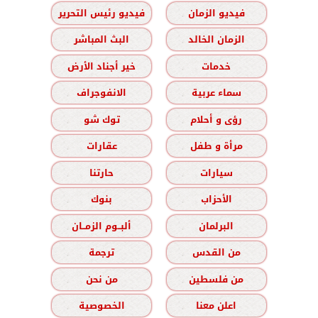
فيديو الزمان
فيديو رئيس التحرير
الزمان الخالد
البث المباشر
خدمات
خير أجناد الأرض
سماء عربية
الانفوجراف
رؤى و أحلام
توك شو
مرأة و طفل
عقارات
سيارات
حارتنا
الأحزاب
بنوك
البرلمان
ألبــوم الزمــان
من القدس
ترجمة
من فلسطين
من نحن
اعلن معنا
الخصوصية