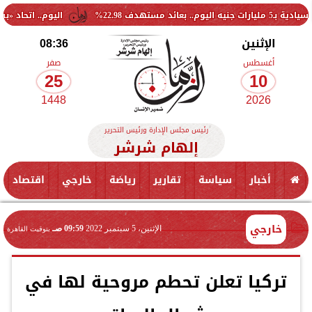
اليوم.. اتحاد «بشبابها» يز
الإثنين
08:36
أغسطس
صفر
25
10
1448
2026
رئيس مجلس الإدارة ورئيس التحرير
إلهام شرشر
أخبار
سياسة
تقارير
رياضة
خارجي
اقتصاد
خارجي
الإثنين، 5 سبتمبر 2022
09:59 صـ
بتوقيت القاهرة
تركيا تعلن تحطم مروحية لها في