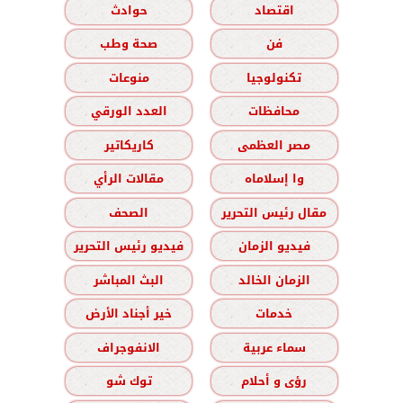
اقتصاد
حوادث
فن
صحة وطب
تكنولوجيا
منوعات
محافظات
العدد الورقي
مصر العظمى
كاريكاتير
وا إسلاماه
مقالات الرأي
مقال رئيس التحرير
الصحف
فيديو الزمان
فيديو رئيس التحرير
الزمان الخالد
البث المباشر
خدمات
خير أجناد الأرض
سماء عربية
الانفوجراف
رؤى و أحلام
توك شو