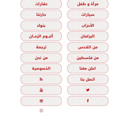
مرأة و طفل
عقارات
سيارات
حارتنا
الأحزاب
بنوك
البرلمان
ألبــوم الزمــان
من القدس
ترجمة
من فلسطين
من نحن
اعلن معنا
الخصوصية
اتصل بنا





جميع الحقوق محفوظة
©
2020 - 2026 - الزمان