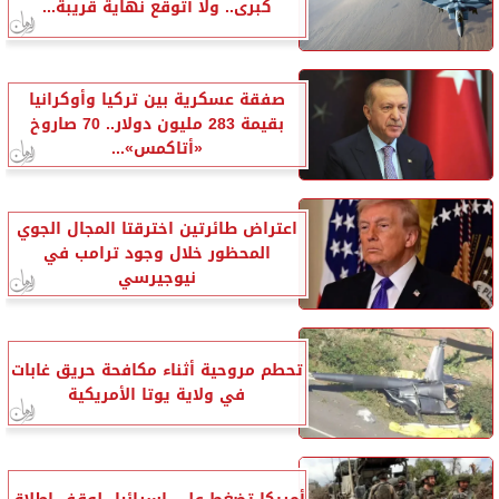
كبرى.. ولا أتوقع نهاية قريبة...
صفقة عسكرية بين تركيا وأوكرانيا
بقيمة 283 مليون دولار.. 70 صاروخ
«أتاكمس»...
اعتراض طائرتين اخترقتا المجال الجوي
المحظور خلال وجود ترامب في
نيوجيرسي
تحطم مروحية أثناء مكافحة حريق غابات
في ولاية يوتا الأمريكية