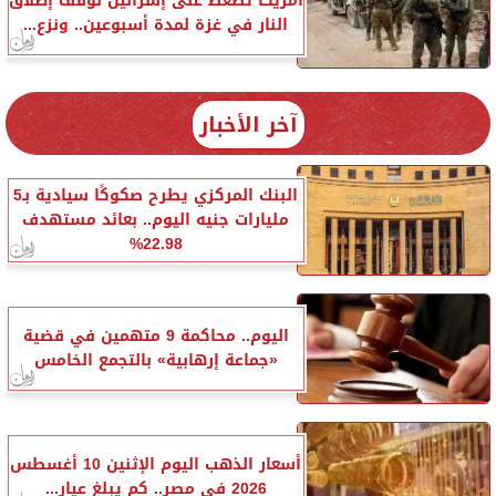
أمريكا تضغط على إسرائيل لوقف إطلاق
النار في غزة لمدة أسبوعين.. ونزع...
آخر الأخبار
البنك المركزي يطرح صكوكًا سيادية بـ5
مليارات جنيه اليوم.. بعائد مستهدف
22.98%
اليوم.. محاكمة 9 متهمين في قضية
«جماعة إرهابية» بالتجمع الخامس
أسعار الذهب اليوم الإثنين 10 أغسطس
2026 في مصر.. كم يبلغ عيار...