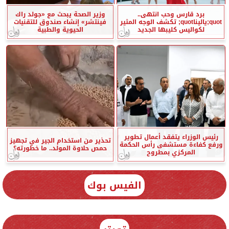
برد قارس وحب انتهى..
وزير الصحة يبحث مع «جولد راك
quot;ياليناquot; تكشف الوجه المثير
فينتشر» إنشاء صندوق للتقنيات
لكواليس كليبها الجديد
الحيوية والطبية
رئيس الوزراء يتفقد أعمال تطوير
تحذير من استخدام الجير في تجهيز
ورفع كفاءة مستشفى رأس الحكمة
حمص حلاوة المولد.. ما خطورته؟
المركزي بمطروح
الفيس بوك