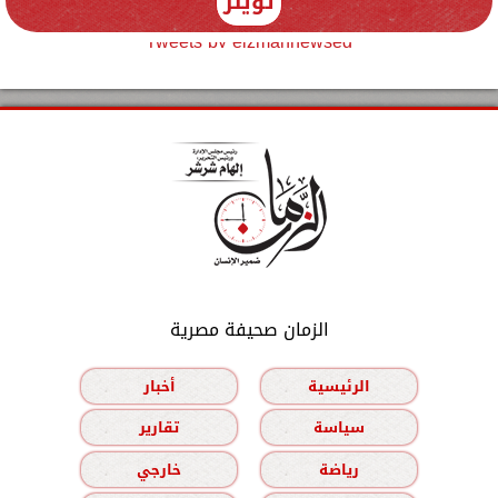
تويتر
Tweets by elzmannewseg
الزمان صحيفة مصرية
الرئيسية
أخبار
سياسة
تقارير
رياضة
خارجي