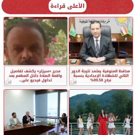
الأعلى قراءة
محافظ المنوفية يعتمد نتيجة الدور
مدير «سيزلر» يكشف تفاصيل
الثاني للشهادة الإعدادية بنسبة
واقعة الصلاة داخل المطعم بعد
نجاح 89.58%
تداول فيديو على...