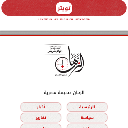
تويتر
Tweets by elzmannewseg
الزمان صحيفة مصرية
الرئيسية
أخبار
سياسة
تقارير