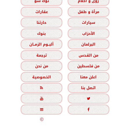
رؤى و أحلام
توك شو
مرأة و طفل
عقارات
سيارات
حارتنا
الأحزاب
بنوك
البرلمان
ألبــوم الزمــان
من القدس
ترجمة
من فلسطين
من نحن
اعلن معنا
الخصوصية
اتصل بنا





جميع الحقوق محفوظة
©