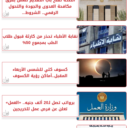
الصحة تفتح باب التقديم للعمل بفرق
مكافحة العدوى والجودة والتحول
الرقمي.. الشروط...
نقابة الأطباء تحذر من كارثة قبول طلاب
الطب بمجموع 50%
كسوف كلي للشمس الأربعاء
المقبل..أماكن رؤية الكسوف
برواتب تصل لـ20 ألف جنيه.. «العمل»
تعلن عن فرص عمل للخريجين