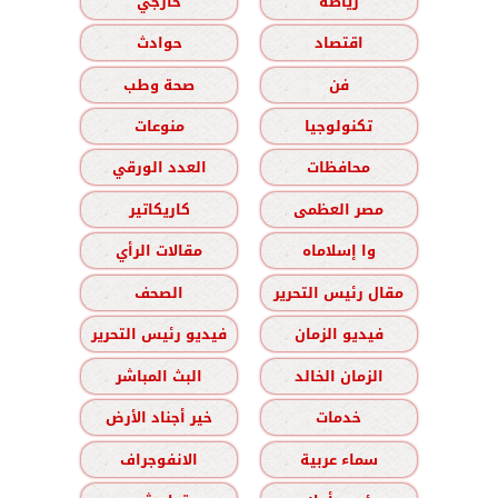
رياضة
خارجي
اقتصاد
حوادث
فن
صحة وطب
تكنولوجيا
منوعات
محافظات
العدد الورقي
مصر العظمى
كاريكاتير
وا إسلاماه
مقالات الرأي
مقال رئيس التحرير
الصحف
فيديو الزمان
فيديو رئيس التحرير
الزمان الخالد
البث المباشر
خدمات
خير أجناد الأرض
سماء عربية
الانفوجراف