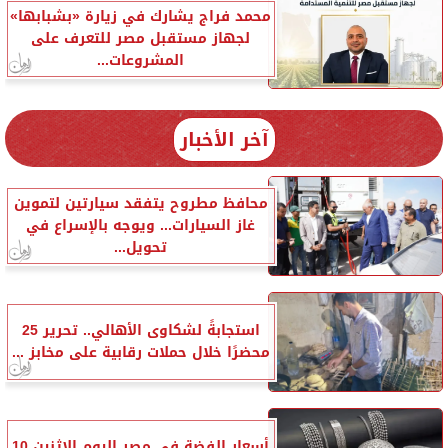
محمد فراج يشارك في زيارة «بشبابها»
لجهاز مستقبل مصر للتعرف على
المشروعات...
آخر الأخبار
محافظ مطروح يتفقد سيارتين لتموين
غاز السيارات... ويوجه بالإسراع في
تحويل...
استجابةً لشكاوى الأهالي.. تحرير 25
محضرًا خلال حملات رقابية على مخابز ...
أسعار الفضة في مصر اليوم الإثنين 10