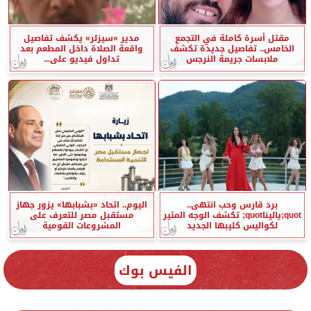
مقتل أسرة كاملة في التجمع
مدير «سيزلر» يكشف تفاصيل
الخامس.. تفاصيل جديدة تكشف
واقعة الصلاة داخل المطعم بعد
ملابسات جريمة النرجس
تداول فيديو على...
برد قارس وحب انتهى..
اليوم.. اتحاد «بشبابها» يزور جهاز
quot;ياليناquot; تكشف الوجه المثير
مستقبل مصر للتعرف على
لكواليس كليبها الجديد
المشروعات القومية
الفيس بوك