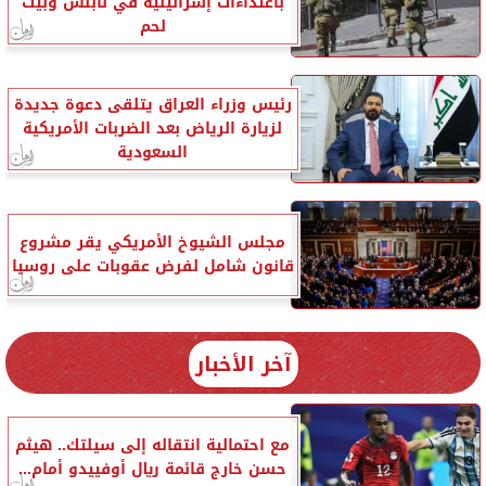
باعتداءات إسرائيلية في نابلس وبيت
لحم
رئيس وزراء العراق يتلقى دعوة جديدة
لزيارة الرياض بعد الضربات الأمريكية
السعودية
مجلس الشيوخ الأمريكي يقر مشروع
قانون شامل لفرض عقوبات على روسيا
آخر الأخبار
مع احتمالية انتقاله إلى سيلتك.. هيثم
حسن خارج قائمة ريال أوفييدو أمام...