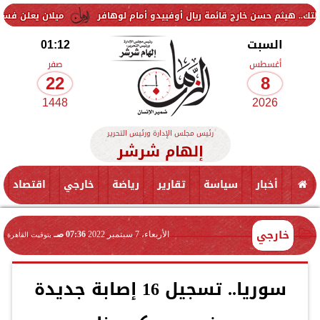
حسن خارج قائمة ريال أوفييدو أمام لوهافر
ميلان يعلن فسخ عقد إسماعيل
السبت
01:12
أغسطس
صفر
22
8
1448
2026
رئيس مجلس الإدارة ورئيس التحرير
إلهام شرشر
أخبار
سياسة
تقارير
رياضة
خارجي
اقتصاد
خارجي
الأربعاء، 7 سبتمبر 2022
07:36 صـ
بتوقيت القاهرة
سوريا.. تسجيل 16 إصابة جديدة