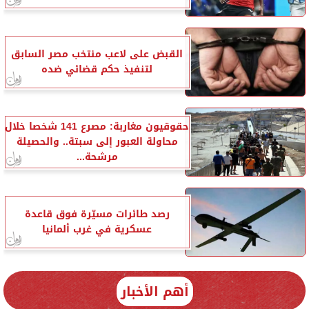
القبض على لاعب منتخب مصر السابق
لتنفيذ حكم قضائي ضده
حقوقيون مغاربة: مصرع 141 شخصا خلال
محاولة العبور إلى سبتة.. والحصيلة
مرشحة...
رصد طائرات مسيّرة فوق قاعدة
عسكرية في غرب ألمانيا
أهم الأخبار