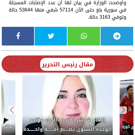
وأوضحت الوزارة في بيان لها أن عدد الإصابات المسجلة
في سورية بلغ حتى الآن 57114 شفي منها 53644 حالة
وتوفي 3163 حالة.
مقال رئيس التحرير
إلهام شرشر تكتب: «الحج» مؤتمر
كورة..
الوحدة السنوى يصــــنع أمـــــــةً واحــــــدةً