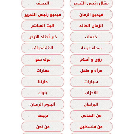
مقال رئيس التحرير
الصحف
فيديو الزمان
فيديو رئيس التحرير
الزمان الخالد
البث المباشر
خدمات
خير أجناد الأرض
سماء عربية
الانفوجراف
رؤى و أحلام
توك شو
مرأة و طفل
عقارات
سيارات
حارتنا
الأحزاب
بنوك
البرلمان
ألبــوم الزمــان
من القدس
ترجمة
من فلسطين
من نحن