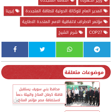
وزير الكهرباء
الطاقة المتجددة
المدير العام للوكالة الدولية للطاقة المتجددة
إيرينا
مؤتمر الاطراف لاتفاقية الامم المتحدة الاطارية
COP27
شرم الشيخ
موضوعات متعلقة
محافظ بني سويف يستقبل
قافلة كرفان المناخ والبيئة دعماً
لاستضافة مصر مؤتمر المناخ
cop27