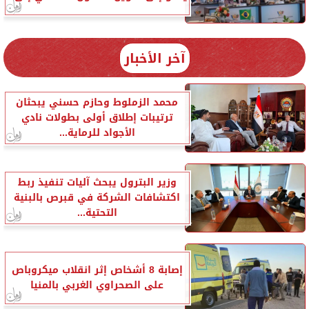
آخر الأخبار
محمد الزملوط وحازم حسني يبحثان
ترتيبات إطلاق أولى بطولات نادي
الأجواد للرماية...
وزير البترول يبحث آليات تنفيذ ربط
اكتشافات الشركة في قبرص بالبنية
التحتية...
إصابة 8 أشخاص إثر انقلاب ميكروباص
على الصحراوي الغربي بالمنيا