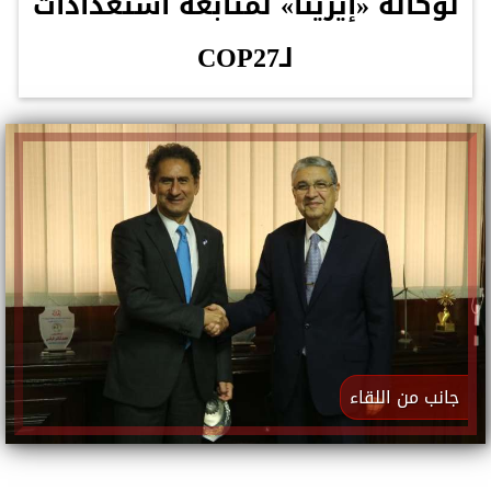
لوكالة «إيرينا» لمتابعة استعدادات
لـCOP27
جانب من اللقاء