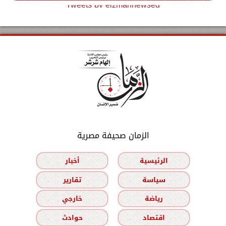
Tweets by elzmannewseg
الزمان صحيفة مصرية
الرئيسية
أخبار
سياسة
تقارير
رياضة
خارجي
اقتصاد
حوادث