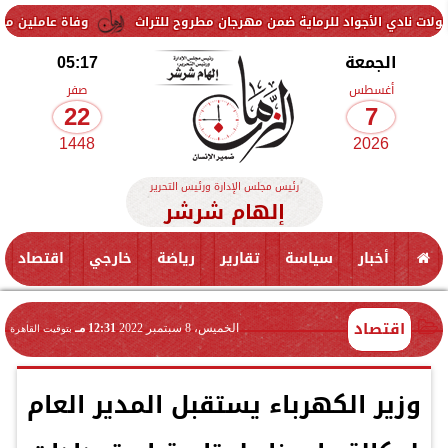
أجواد للرماية ضمن مهرجان مطروح للتراث
وفاة عاملين متأثرين بإصابتهم
الجمعة
05:17
أغسطس
صفر
22
7
1448
2026
رئيس مجلس الإدارة ورئيس التحرير
إلهام شرشر
أخبار
سياسة
تقارير
رياضة
خارجي
اقتصاد
اقتصاد
الخميس، 8 سبتمبر 2022
12:31 مـ
بتوقيت القاهرة
وزير الكهرباء يستقبل المدير العام