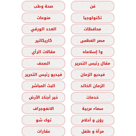
فن
صحة وطب
تكنولوجيا
منوعات
محافظات
العدد الورقي
مصر العظمى
كاريكاتير
وا إسلاماه
مقالات الرأي
مقال رئيس التحرير
الصحف
فيديو الزمان
فيديو رئيس التحرير
الزمان الخالد
البث المباشر
خدمات
خير أجناد الأرض
سماء عربية
الانفوجراف
رؤى و أحلام
توك شو
مرأة و طفل
عقارات