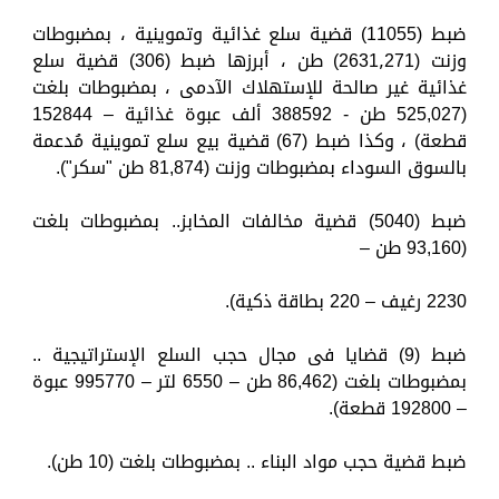
ضبط (11055) قضية سلع غذائية وتموينية ، بمضبوطات
وزنت (2631٫271) طن ، أبرزها ضبط (306) قضية سلع
غذائية غير صالحة للإستهلاك الآدمى ، بمضبوطات بلغت
(525,027 طن - 388592 ألف عبوة غذائية – 152844
قطعة) ، وكذا ضبط (67) قضية بيع سلع تموينية مُدعمة
بالسوق السوداء بمضبوطات وزنت (81,874 طن "سكر").
ضبط (5040) قضية مخالفات المخابز.. بمضبوطات بلغت
(93,160 طن –
2230 رغيف – 220 بطاقة ذكية).
ضبط (9) قضايا فى مجال حجب السلع الإستراتيجية ..
بمضبوطات بلغت (86,462 طن – 6550 لتر – 995770 عبوة
– 192800 قطعة).
ضبط قضية حجب مواد البناء .. بمضبوطات بلغت (10 طن).