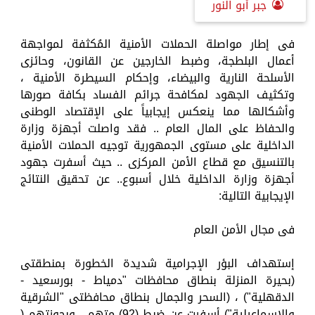
جبر أبو النور
فى إطار مواصلة الحملات الأمنية المُكثفة لمواجهة
أعمال البلطجة، وضبط الخارجين عن القانون، وحائزى
الأسلحة النارية والبيضاء، وإحكام السيطرة الأمنية ،
وتكثيف الجهود لمكافحة جرائم الفساد بكافة صورها
وأشكالها مما ينعكس إيجابياً على الإقتصاد الوطنى
والحفاظ على المال العام .. فقد واصلت أجهزة وزارة
الداخلية على مستوى الجمهورية توجيه الحملات الأمنية
بالتنسيق مع قطاع الأمن المركزى .. حيث أسفرت جهود
أجهزة وزارة الداخلية خلال أسبوع.. عن تحقيق النتائج
الإيجابية التالية:
فى مجال الأمن العام
إستهداف البؤر الإجرامية شديدة الخطورة بمنطقتى
(بحيرة المنزلة بنطاق محافظات "دمياط - بورسعيد -
الدقهلية") ، (السحر والجمال بنطاق محافظتى "الشرقية
والإسماعيلية") أسفرت عن ضبط (92) متهم ، وبحوزتهم (