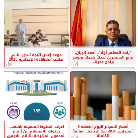
”راحة المعتمر أولًا”.. أحمد الريان:
موعد إعلان نتيجة الدور الثاني
نتابع المعتمرين لحظة بلحظة ونوفر
لطلاب الشهادة الإعدادية 2026
برامج عمرة...
أسعار السجائر اليوم الجمعة 8
اعرف الخطوط المسجلة باسمك..
أغسطس 2026 بعد الزيادة.. القائمة
خطوات الاستعلام عن أرقام
الكاملة
المحمول المرتبطة بالرقم القومي