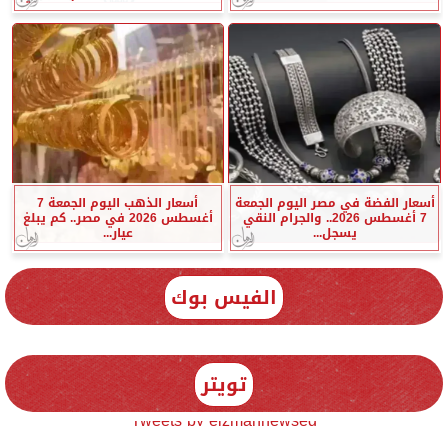
أسعار الفضة في مصر اليوم الجمعة
أسعار الذهب اليوم الجمعة 7
7 أغسطس 2026.. والجرام النقي
أغسطس 2026 في مصر.. كم يبلغ
يسجل...
عيار...
الفيس بوك
تويتر
Tweets by elzmannewseg