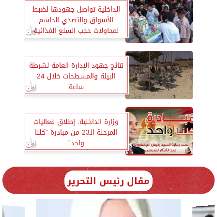
الداخلية تواصل جهودها لضبط
الأسواق والتصدي الحاسم
لمحاولات حجب السلع الغذائية
نتائج جهود الإدارة العامة لشرطة
البيئة والمسطحات خلال 24
ساعة
وزارة الداخلية: إطلاق فعاليات
المرحلة الـ23 من مبادرة ”كلنا
واحد”
مقال رئيس التحرير