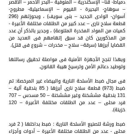
دمياط- قنا– الإسكندرية – المنوفية –البحر الأحمر – الأقصر
– سوهاج- البحيرة - الفيوم – الإسماعيلية- مطروح-
أسوان- الوادى الجديد – بنى سويف) ، وبحوزتهم (296
قطعة سلاح نارى – عدد كبير من الطلقات مختلفة الأعيرة -
كميات من المواد المخدرة المتنوعة) ، وجدير بالذكر أن عدد
من المذكورين كان قد سبق إتهامهم فى العديد من
القضايا أبرزها (سرقة– سلاح – مخدرات – شروع فى قتل).
وبهذا تنجح الأجهزة الأمنية فى مواصلة تحقيق رسالتها
وتوطيد دعائم الأمن وترسيخ هيبة القانون.
فى مجال ضبط الأسلحة النارية والبيضاء غير المرخصة: تم
ضبط (973) قطعة سلاح نارى أبرزها ( 85 بندقية آلية –
131 بندقية مششخنة وغير مششخنة – 50 مسدس – 707
فرد محلى – عدد من الطلقات مختلفة الأعيرة – 120
خزينة).
ضبط ورشة لتصنيع الأسلحة النارية : ضبط بداخلها ( 2 فرد
محلى - عدد من الطلقات مختلفة الأعيرة – أدوات وأجزاء