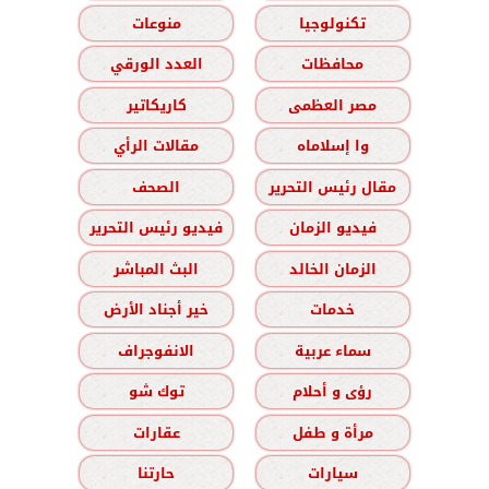
تكنولوجيا
منوعات
محافظات
العدد الورقي
مصر العظمى
كاريكاتير
وا إسلاماه
مقالات الرأي
مقال رئيس التحرير
الصحف
فيديو الزمان
فيديو رئيس التحرير
الزمان الخالد
البث المباشر
خدمات
خير أجناد الأرض
سماء عربية
الانفوجراف
رؤى و أحلام
توك شو
مرأة و طفل
عقارات
سيارات
حارتنا