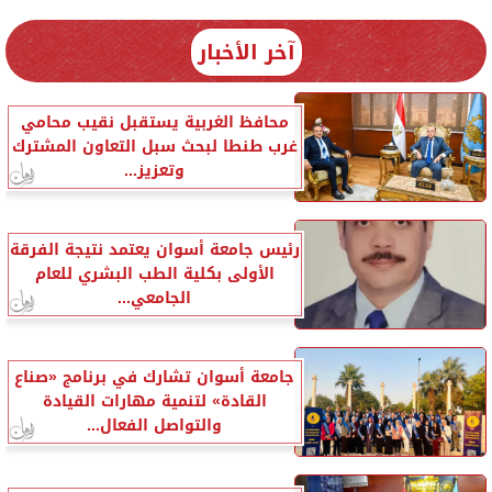
آخر الأخبار
محافظ الغربية يستقبل نقيب محامي
غرب طنطا لبحث سبل التعاون المشترك
وتعزيز...
رئيس جامعة أسوان يعتمد نتيجة الفرقة
الأولى بكلية الطب البشري للعام
الجامعي...
جامعة أسوان تشارك في برنامج «صناع
القادة» لتنمية مهارات القيادة
والتواصل الفعال...