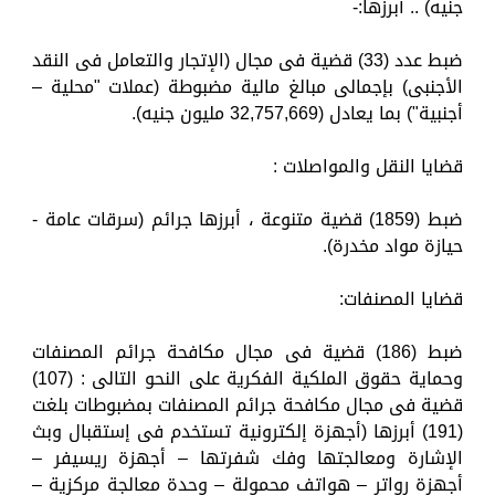
جنيه) .. أبرزها:-
ضبط عدد (33) قضية فى مجال (الإتجار والتعامل فى النقد
الأجنبى) بإجمالى مبالغ مالية مضبوطة (عملات "محلية –
أجنبية") بما يعادل (32,757,669 مليون جنيه).
قضايا النقل والمواصلات :
ضبط (1859) قضية متنوعة ، أبرزها جرائم (سرقات عامة -
حيازة مواد مخدرة).
قضايا المصنفات:
ضبط (186) قضية فى مجال مكافحة جرائم المصنفات
وحماية حقوق الملكية الفكرية على النحو التالى : (107)
قضية فى مجال مكافحة جرائم المصنفات بمضبوطات بلغت
(191) أبرزها (أجهزة إلكترونية تستخدم فى إستقبال وبث
الإشارة ومعالجتها وفك شفرتها – أجهزة ريسيفر –
أجهزة رواتر – هواتف محمولة – وحدة معالجة مركزية –