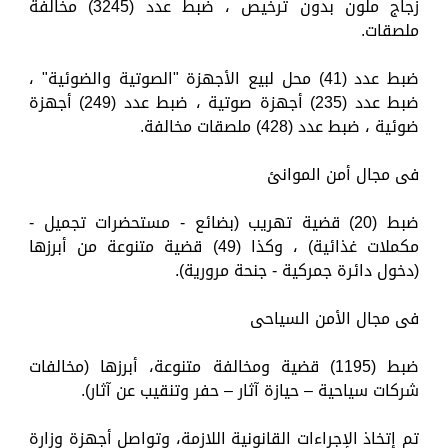
زجاج ملون بدون ترخيص ، ضبط عدد (3245) مخالفة
ملصقات.
ضبط عدد (41) محل لبيع الأجهزة "الصوتية والضوئية" ،
ضبط عدد (235) أجهزة صوتية ، ضبط عدد (249) أجهزة
ضوئية ، ضبط عدد (428) ملصقات مخالفة.
فى مجال أمن الموانئ
ضبط (20) قضية تهريب (بضائع - مستحضرات تجميل -
مكملات غذائية) ، وكذا (49) قضية متنوعة من أبرزها
(دخول دائرة جمركية - جنحة مرورية).
فى مجال الأمن السياحى
ضبط (1195) قضية ومخالفة متنوعة، أبرزها (مخالفات
شركات سياحية – حيازة آثار – حفر وتنقيب عن آثار).
تم إتخاذ الإجراءات القانونية اللازمة، وتواصل أجهزة وزارة