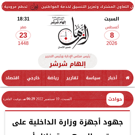
تعزيز التنسيق لخدمة المواطنين
تحطم مروحية أثناء مكافحة حريق غابا
السبت
18:31
أغسطس
صفر
23
8
1448
2026
رئيس مجلس الإدارة ورئيس التحرير
إلهام شرشر
أخبار
سياسة
تقارير
رياضة
خارجي
اقتصاد
حوادث
السبت، 10 سبتمبر 2022
06:29 مـ
بتوقيت القاهرة
جهود أجهزة وزارة الداخلية على