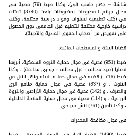
شاشة – جهاز حاسب آلى)، وكذا ضبط (79) قضية فى
مجال جرائم المطبوعات بمضبوطات بلغت (3740) تمثلت
فى (كتب تعليمية لسنوات ومواد دراسية مختلفة، وكتب
دراسية خارجية مختلفة للتعليم قبل الجامعى دون الحصول
على تفويض من أصحاب الحقوق المادية والأدبية).
قضايا البيئة والمسطحات المائية:
ضبط (951) قضية فى مجال حماية الثروة السمكية، أبرزها
قضايا (صيد مخالف - غزل مخالف - جوابى مخالفة) ، وكذا
ضبط (1716) قضية فى مجال حماية البيئة ونهر النيل من
التلوث ، و (837) قضية فى مجال حماية منافع الرى
والصرف ، و (142) قضية فى مجال حماية الأراضى والثروة
الزراعية ، و (114) قضية فى مجال حماية الملاحة الداخلية
، وكذا تأمين (761) لنش سياحى.
فى مجال مكافحة المخدرات
ضبط (1490) قضية إتجار فى المواد المخدرة ، ضبط