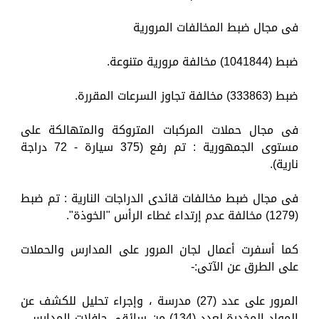
فى مجال ضبط المخالفات المرورية
ضبط (1041844) مخالفة مرورية متنوعة.
ضبط (333863) مخالفة تجاوز السرعات المقررة.
فى مجال حملات المركبات المتروكة والمتهالكة على
مستوى الجمهورية : تم رفع (375 سيارة - 72 دراجة
نارية).
فى مجال ضبط مخالفات قائدى الدراجات النارية : تم ضبط
(1279) مخالفة عدم إرتداء غطاء الرأس "الخوذة".
كما أسفرت أعمال لجان المرور على المدارس والحملات
على الطرق عن الآتى:-
المرور على عدد (27) مدرسة ، وإجراء تحليل للكشف عن
المواد المخدرة لعدد (134) من سائقى حافلات المدارس ،