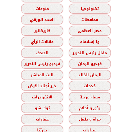
تكنولوجيا
منوعات
محافظات
العدد الورقي
مصر العظمى
كاريكاتير
وا إسلاماه
مقالات الرأي
مقال رئيس التحرير
الصحف
فيديو الزمان
فيديو رئيس التحرير
الزمان الخالد
البث المباشر
خدمات
خير أجناد الأرض
سماء عربية
الانفوجراف
رؤى و أحلام
توك شو
مرأة و طفل
عقارات
سيارات
حارتنا