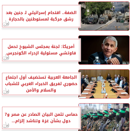
الضفة.. اقتحام إسرائيلي لـ جنين بعد
رشق مركبة لمستوطنين بالحجارة
أمريكا: لجنة بمجلس الشيوخ تحمل
فاوتشي مسئولية ازدراء الكونجرس
الجامعة العربية تستضيف أول اجتماع
حضوري لفريق الخبراء العربي للشباب
والسلام والأمن
حماس تثمن البيان الصادر عن مصر و7
دول بشأن غزة وتناشد إلزام...