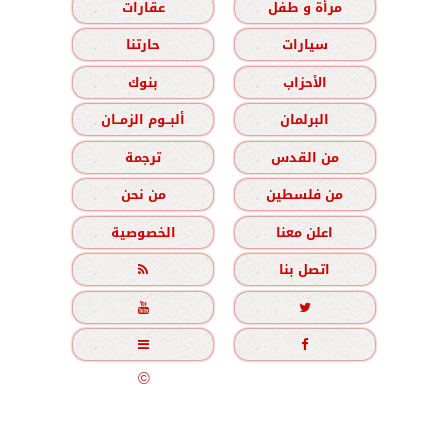
مرأة و طفل
عقارات
سيارات
حارتنا
الأحزاب
بنوك
البرلمان
ألبــوم الزمــان
من القدس
ترجمة
من فلسطين
من نحن
اعلن معنا
الخصوصية
اتصل بنا





جميع الحقوق محفوظة
©
2020 - 2026 - الزمان