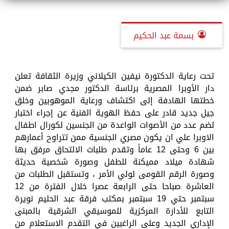
بسمة عبد الحكيم
تحت رعاية الدكتورة نيفين الكيلاني وزيرة الثقافة تعلن
دار الأوبرا المصرية برئاسة الدكتور مجدي صابر ضمن
خطتها الهادفة إلى اكتشاف ورعاية الموهوبين وخلق
جيل جديد قادر على حفظ الهوية الفنية عن إجراء اختبار
لضم عدد من الأصوات الواعدة من الجنسين لكورال اطفال
الاوبرا علي ان يكون مصري الجنسية ممن تتراوح أعمارهم
بين 6 وحتى 12 عاماً وتقدم طلبات الالتحاق مرفق بها
شهادة ميلاد مميكنة للطفل وصورة شخصية حديثة
وصورة الرقم القومى لولي الأمر ، وتستقبل الطلبات من
العاشرة صباحا حتى الرابعة عصرا خلال الفترة من 12
سبتمبر حتي 19 سبتمبر بمكتب فرقة عبد الحليم نويرة
التابع للأدارة المركزية للموسيقي الشرقية بالمبنى
الإداري الجديد وعلى الراغبين في التقدم الاستعلام من