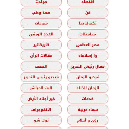
اقتصاد
حوادث
فن
صحة وطب
تكنولوجيا
منوعات
محافظات
العدد الورقي
مصر العظمى
كاريكاتير
وا إسلاماه
مقالات الرأي
مقال رئيس التحرير
الصحف
فيديو الزمان
فيديو رئيس التحرير
الزمان الخالد
البث المباشر
خدمات
خير أجناد الأرض
سماء عربية
الانفوجراف
رؤى و أحلام
توك شو