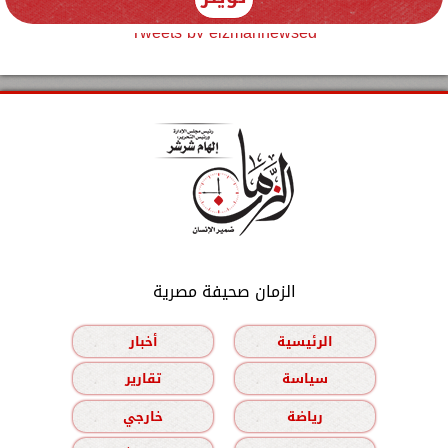
Tweets by elzmannewseg
الزمان صحيفة مصرية
الرئيسية
أخبار
سياسة
تقارير
رياضة
خارجي