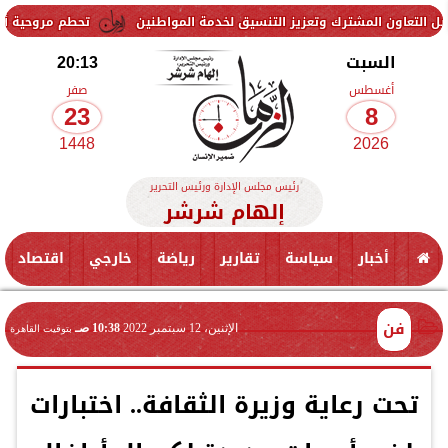
مشترك وتعزيز التنسيق لخدمة المواطنين
تحطم مروحية أثناء مكافحة حري
السبت
20:13
أغسطس
صفر
23
8
1448
2026
رئيس مجلس الإدارة ورئيس التحرير
إلهام شرشر
أخبار
سياسة
تقارير
رياضة
خارجي
اقتصاد
فن
الإثنين، 12 سبتمبر 2022
10:38 صـ
بتوقيت القاهرة
تحت رعاية وزيرة الثقافة.. اختبارات