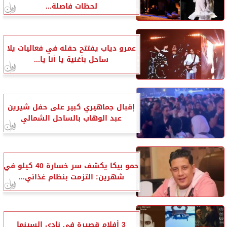
لحظات فاصلة...
عمرو دياب يفتتح حفله في فعاليات يلا
ساحل بأغنية يا أنا يا...
إقبال جماهيري كبير على حفل شيرين
عبد الوهاب بالساحل الشمالي
حمو بيكا يكشف سر خسارة 40 كيلو في
شهرين: التزمت بنظام غذائي...
3 أفلام قصيرة في نادي السينما