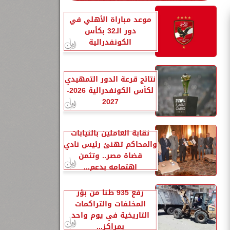
موعد مباراة الأهلي في
دور الـ32 بكأس
الكونفدرالية
نتائج قرعة الدور التمهيدي
لكأس الكونفدرالية 2026-
2027
نقابة العاملين بالنيابات
والمحاكم تهنئ رئيس نادي
قضاة مصر.. وتثمن
اهتمامه بدعم...
رفع 935 طنًا من بؤر
المخلفات والتراكمات
التاريخية في يوم واحد
بمراكز...