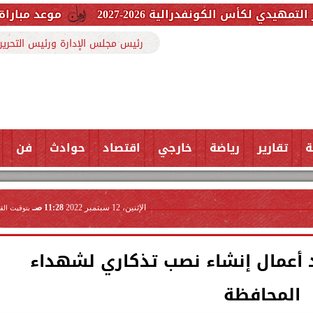
لية 2026-2027
موعد مباراة الأهلي في دور الـ32 بكأس الكونفدرالية
رئيس مجلس الإدارة ورئيس التحرير
ة
تقارير
رياضة
خارجي
اقتصاد
حوادث
فن
الإثنين، 12 سبتمبر 2022
11:28 صـ
بتوقيت الق
د أعمال إنشاء نصب تذكاري لشهداء
المحافظة