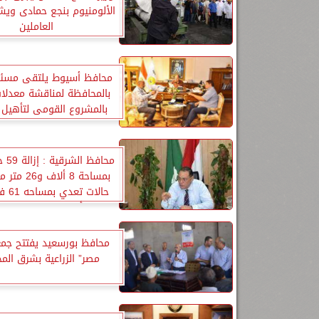
الألومنيوم بنجع حمادى ويش
العاملين
محافظ أسيوط يلتقى مسئو
بالمحافظة لمناقشة معدلات
بالمشروع القومى لتأهيل
الترع
محافظ
قيراط أرض زراعية بنطاق ا
محافظ بورسعيد يفتتح جمعي
مصر” الزراعية بشرق الم