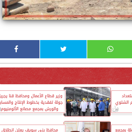
عداد
وزير قطاع الأعمال ومحافظ قنا يجريا
م الشتوي
جولة تفقدية بخطوط الإنتاج والمساب
والورش بمجمع مصانع الألومنيوم
لة بمجمع
محافظ بني سويف يعلن انطلاق