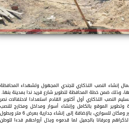
أعمال إنشاء النصب التذكاري للجندي المجهول ولشهداء المحافظة
نها، وذلك ضمن خطة المحافظة لتطوير شارع فريد ندا بمدينة بنها.
ليم النصب التذكاري أول أكتوبر القادم استعدادا لاحتفالات نصر
ة وتطوير الموقع بالكامل وإنشاء أسوار ومداخل ومخارج للنصب
التذكاري وإنشاء ممر على جانبيه مظلة للحضور ومكان للسواري، بالإضافة إلى إنشاء جدارية بعرض 6 متر وبطول
 لذكراهم وعرفانا بالجميل لما قدموه وبذل أرواحهم فدءا للوطن