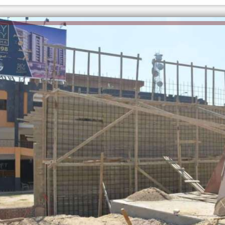
الكاتبة إلهام شرشر تهنئ الرئيس
رسالتى لآخر الزمان «محطة الضبعة
السيسي بعيد ميلاده وتُشيد بجهوده
إل
النووية»... من الحلم إلى التنفيذ
في بناء الدولة