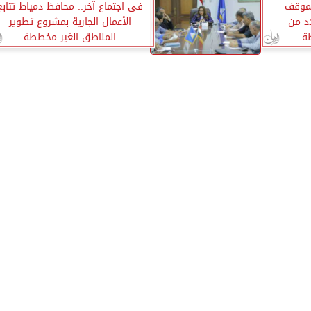
لموقف
فى اجتماع آخر.. محافظ دمياط تتابع
د من
الأعمال الجارية بمشروع تطوير
ة
المناطق الغير مخططة