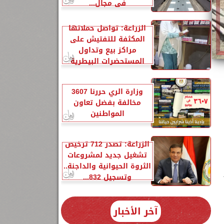
في مجال...
الزراعة: تواصل حملاتها
المكثفة للتفتيش على
مراكز بيع وتداول
المستحضرات البيطرية
وزارة الري حررنا 3607
مخالفة بفضل تعاون
المواطنين
الزراعة: تصدر 712 ترخيص
تشغيل جديد لمشروعات
الثروة الحيوانية والداجنة..
وتسجيل 832...
آخر الأخبار