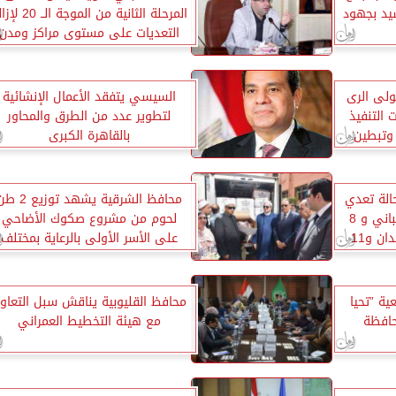
يد بجهود
المرحلة الثانية من الموجة الـ
التعديات على مستوى مراكز ومدن
المحافظة
لى الرى
السيسي يتفقد الأعمال الإنشائية
 التنفيذ
لتطوير عدد من الطرق والمحاور
 وتبطين
بالقاهرة الكبرى
 الشرقية : إزالة 59 حالة تعدي
محافظ الشرقية يشهد توزيع 
بمساحة 8 ألاف و26 متر مباني و 8
لحوم من مشروع صكوك الأضاحي
حالات تعدي بمساحه 61 فدان و11
على الأسر الأولى بالرعاية بمختلف
لمحافظة
قرى ومراكز ومدن المحافظة
ة ”تحيا
محافظ القليوبية يناقش سبل التعاو
حافظة
مع هيئة التخطيط العمراني