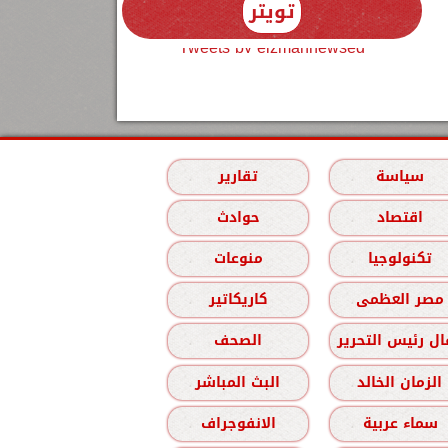
تويتر
Tweets by elzmannewseg
سياسة
تقارير
اقتصاد
حوادث
تكنولوجيا
منوعات
مصر العظمى
كاريكاتير
ل رئيس التحرير
الصحف
الزمان الخالد
البث المباشر
سماء عربية
الانفوجراف