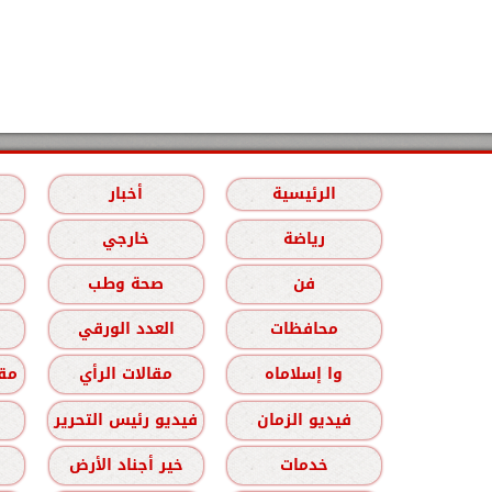
الرئيسية
أخبار
رياضة
خارجي
فن
صحة وطب
محافظات
العدد الورقي
وا إسلاماه
مقالات الرأي
مقا
فيديو الزمان
فيديو رئيس التحرير
خدمات
خير أجناد الأرض