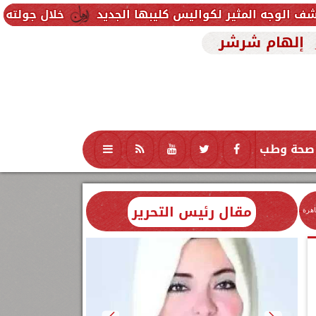
خلال جولته بمطروح: رئيس ال
إلهام شرشر
صحة وطب
تكنولوجيا
منوعات
محافظات
مقال رئيس التحرير
اهرة