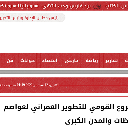
برد قارس وحب انتهى.. quot;ياليناquot; تكشف الوجه المثير لكواليس كليبها الجديد
رئيس مجلس الإدارة ورئيس التحرير
ة
تقارير
رياضة
خارجي
اقتصاد
حوادث
فن
الإثنين، 12 سبتمبر 2022
01:49 مـ
بتوقيت الق
روع القومي للتطوير العمراني لعواصم
ظات والمدن الكبرى