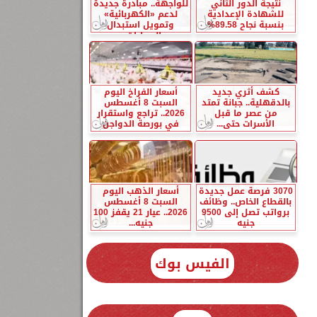
نتيجة الدور الثاني
للواجهة.. مبادرة جديدة
للشهادة الإعدادية
لدعم «الكهربائية»
بنسبة نجاح 89.58%
وتمويل استبدال
السيارات...
كشف أثري جديد
أسعار الفراخ اليوم
بالدقهلية.. جبانة تمتد
السبت 8 أغسطس
من عصر ما قبل
2026.. تراجع واستقرار
الأسرات حتى...
في بورصة الدواجن
3070 فرصة عمل جديدة
أسعار الذهب اليوم
بالقطاع الخاص.. وظائف
السبت 8 أغسطس
برواتب تصل إلى 9500
2026.. عيار 21 يقفز 100
جنيه
جنيه...
الفيس بوك