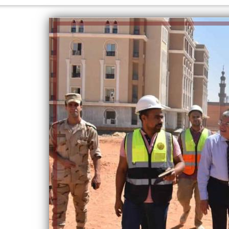
إلهام شرشر تكتب: دي مبقتش كورة..
إلهام شرشر تكتب: «صلاح» ملك
دي سياسة
المحبة.. رسول السلام والإنسانية