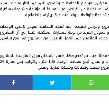
لعمراني لعواصم المحافظات والمدن، يأتي في إطار مبادرة السيد
، للاستفادة من الأراضي غير المستغلة، وإقامة مشروعات سكنية
ائد عدة متوقعة سواء اقتصادية، بيئية، واجتماعية.
ع ومراحل تنفيذه، كما تفقد المحافظ نموذج لإحدى الوحدات
لنموذج الفريد من نوعه للعمارات السكنية، لافتا إلى أن المشروع
ا جهود القائمين على العمل للانتهاء من المشروع في زمن قياسي
جدير بالذكر أن المشروع يقام على مساحة 40 فدانا، حيث تم تخصيصها، ضمن الإسكان فوق المتوسط للمشروع
القومي للتطوير العمراني لعواصم المحافظات والمدن، تبلغ مساحة الوحدة 136 مترا، وتتواجد بكل عمارة 