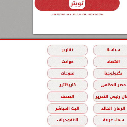
تويتر
Tweets by elzmannewseg
سياسة
تقارير
اقتصاد
حوادث
تكنولوجيا
منوعات
مصر العظمى
كاريكاتير
ل رئيس التحرير
الصحف
الزمان الخالد
البث المباشر
سماء عربية
الانفوجراف