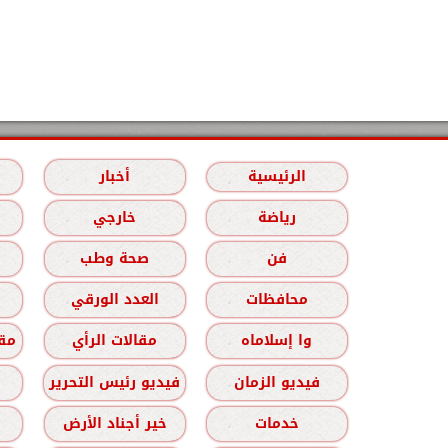
الرئيسية
أخبار
رياضة
خارجي
فن
صحة وطب
محافظات
العدد الورقي
وا إسلاماه
مقالات الرأي
مقا
فيديو الزمان
فيديو رئيس التحرير
خدمات
خير أجناد الأرض