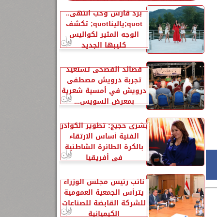
برد قارس وحب انتهى..
quot;ياليناquot; تكشف
الوجه المثير لكواليس
كليبها الجديد
قصائد الفصحى تستعيد
تجربة درويش مصطفى
درويش في أمسية شعرية
بمعرض السويس...
24
بشرى حجيج: تطوير الكوادر
الفنية أساس الارتقاء
بالكرة الطائرة الشاطئية
في أفريقيا
نائب رئيس مجلس الوزراء
يترأس الجمعية العمومية
للشركة القابضة للصناعات
الكيميائية