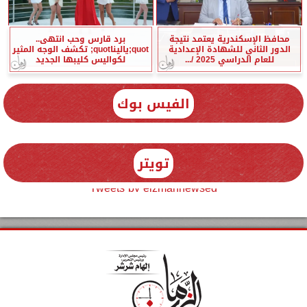
محافظ الإسكندرية يعتمد نتيجة
برد قارس وحب انتهى..
الدور الثاني للشهادة الإعدادية
quot;ياليناquot; تكشف الوجه المثير
للعام الدراسي 2025 /...
لكواليس كليبها الجديد
الفيس بوك
تويتر
Tweets by elzmannewseg