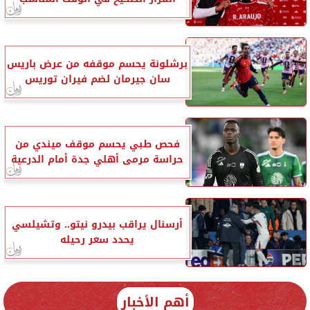
برشلونة يحسم موقفه من عرض باريس
سان جيرمان لضم فيران توريس
فحص طبي يحسم موقف ميندي من
حراسة مرمى أهلي جدة أمام الدرعية
أرسنال يراقب بيدرو نيتو.. وتشيلسي
يحدد سعر رحيله
أهم الأخبار