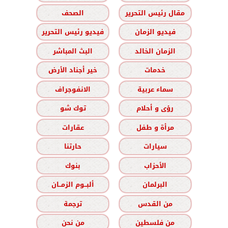
مقال رئيس التحرير
الصحف
فيديو الزمان
فيديو رئيس التحرير
الزمان الخالد
البث المباشر
خدمات
خير أجناد الأرض
سماء عربية
الانفوجراف
رؤى و أحلام
توك شو
مرأة و طفل
عقارات
سيارات
حارتنا
الأحزاب
بنوك
البرلمان
ألبــوم الزمــان
من القدس
ترجمة
من فلسطين
من نحن