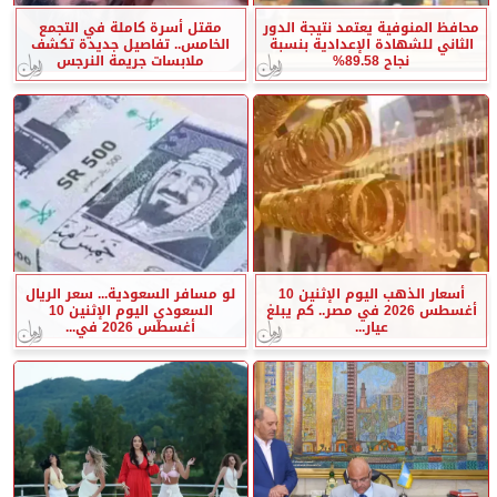
محافظ المنوفية يعتمد نتيجة الدور
مقتل أسرة كاملة في التجمع
الثاني للشهادة الإعدادية بنسبة
الخامس.. تفاصيل جديدة تكشف
نجاح 89.58%
ملابسات جريمة النرجس
أسعار الذهب اليوم الإثنين 10
لو مسافر السعودية... سعر الريال
أغسطس 2026 في مصر.. كم يبلغ
السعودي اليوم الإثنين 10
عيار...
أغسطس 2026 في...