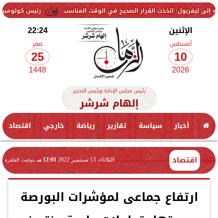
بول: اتخذت القرار الصحيح في الوقت المناسب
رئيس كولومبيا: ارتفاع عدد ضحايا 
الإثنين
22:24
أغسطس
صفر
25
10
1448
2026
رئيس مجلس الإدارة ورئيس التحرير
إلهام شرشر
أخبار
سياسة
تقارير
رياضة
خارجي
اقتصاد
اقتصاد
الثلاثاء، 13 سبتمبر 2022
12:01 مـ
بتوقيت القاهرة
ارتفاع جماعى لمؤشرات البورصة