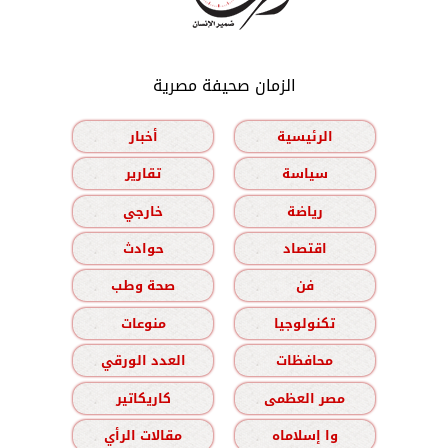
الزمان صحيفة مصرية
الرئيسية
أخبار
سياسة
تقارير
رياضة
خارجي
اقتصاد
حوادث
فن
صحة وطب
تكنولوجيا
منوعات
محافظات
العدد الورقي
مصر العظمى
كاريكاتير
وا إسلاماه
مقالات الرأي