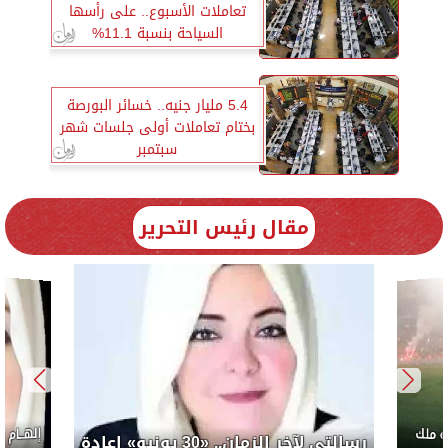
تعاملات الأسبوع.. على رأسها
السياحة بنسبة 11.1%
5.4 مليار جنيه.. خسائر البورصة
بختام تعاملات أولى جلسات شهر
سبتمبر
مقال رئيس التحرير
إلهــام
 ملك
رسالتي لآخر الزمان.. «30 يونيو» إعادة