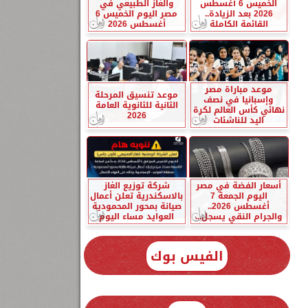
الخميس 6 أغسطس
والغاز الطبيعي في
2026 بعد الزيادة..
مصر اليوم الخميس 6
القائمة الكاملة
أغسطس 2026
موعد مباراة مصر
موعد تنسيق المرحلة
وإسبانيا في نصف
الثانية للثانوية العامة
نهائي كأس العالم لكرة
2026
اليد للناشئات
أسعار الفضة في مصر
شركة توزيع الغاز
اليوم الجمعة 7
بالاسكندرية تعلن أعمال
أغسطس 2026..
صيانة بمحور المحمودية
والجرام النقي يسجل...
العوايد مساء اليوم
الفيس بوك