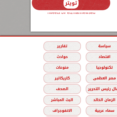
تويتر
Tweets by elzmannewseg
سياسة
تقارير
اقتصاد
حوادث
تكنولوجيا
منوعات
مصر العظمى
كاريكاتير
ل رئيس التحرير
الصحف
الزمان الخالد
البث المباشر
سماء عربية
الانفوجراف