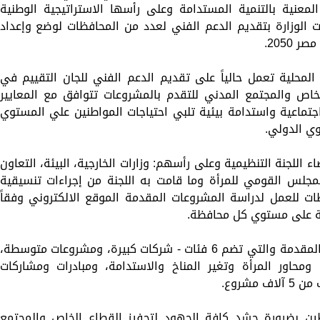
 المعنية بالتنمية المستدامة وعلى رأسها الاستراتيجية الوطنية
ذا الصدد، بادرت الوزارة بتقديم الدعم الفني لعدد من المحافظات لوضع وإعداد
2050.
 المحلية تعمل حالياً على تقديم الدعم الفني للجان التقييم في
خاص والمجتمع المدني للتقدم بالمشروعات تتوافق مع المعايير
اجتماعية واستدامة بيئية تلبي احتياجات المواطنين علي المستوي
ي الدولي.
ء اللجنة التنظيمية وعلى رأسهم: وزارات الخارجية، البيئة، التعاون
المجلس القومي للمرأة وما قامت به اللجنة من إجراءات تنسيقية
ات للعمل لدراسة المشروعات المقدمة الموقع الالكتروني وفقاً
هلة على مستوي كل محافظة.
وأشار اللواء هشام آمنة إلى ان المشروعات المقدمة والتي تضم 6 فئات - شركات كبيرة، ومشروعات متوسطة،
حاور المرأة وتغير المناخ والاستدامة، ومبادرات ومشاركات
مشروع.
فظين بضرورة حشد كافة الجهود لتحفيز القطاع الخاص والمجتمع