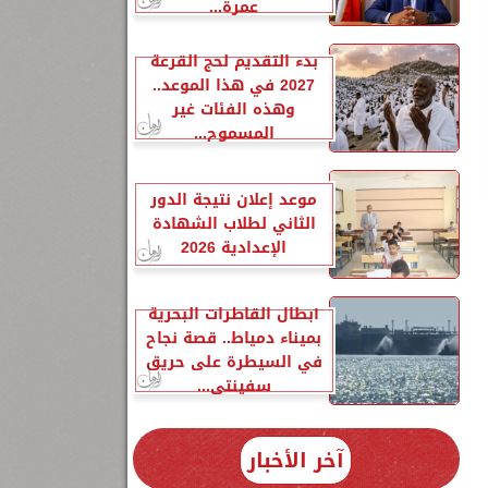
عمرة...
بدء التقديم لحج القرعة
2027 في هذا الموعد..
وهذه الفئات غير
المسموح...
موعد إعلان نتيجة الدور
الثاني لطلاب الشهادة
الإعدادية 2026
أبطال القاطرات البحرية
بميناء دمياط.. قصة نجاح
في السيطرة على حريق
سفينتي...
آخر الأخبار