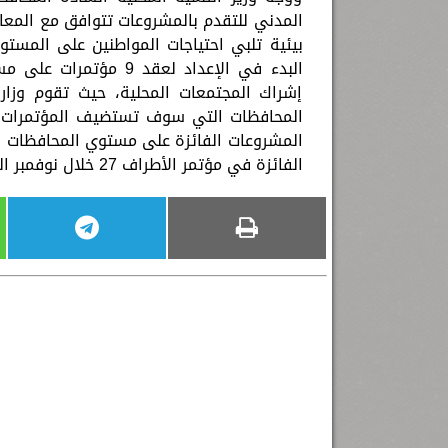
المدني للتقدم بالمشروعات تتوافق مع المعاي
بيئية تلبي احتياجات المواطنين على المستو
البدء في الإعداد لعقد
إشراك المجتمعات المحلية، حيث تقوم وزارة 
المحافظات التي سوف تستضيف المؤتمرات ع
المشروعات الفائزة على مستوي المحافظات بح
الفائزة في مؤتمر الأطراف 27 خلال نوفمبر القادم.