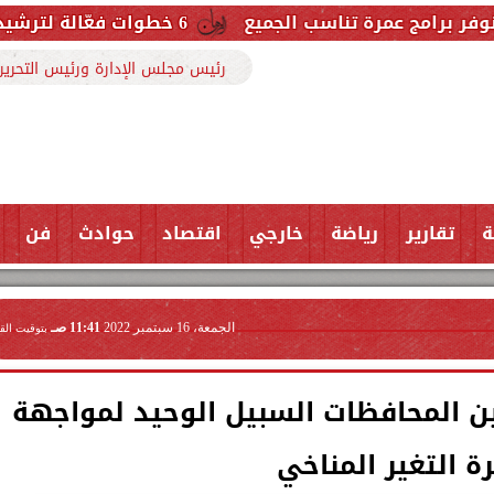
 تناسب الجميع
6 خطوات فعّالة لترشيد استهلاك الكهرباء وخفض قيمة الفاتورة
رئيس مجلس الإدارة ورئيس التحرير
ة
تقارير
رياضة
خارجي
اقتصاد
حوادث
فن
الجمعة، 16 سبتمبر 2022
11:41 صـ
بتوقيت الق
كين المحافظات السبيل الوحيد لمواجهة
 التغير المناخي