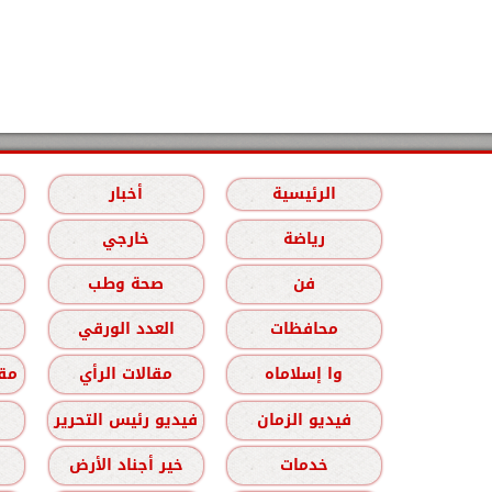
الرئيسية
أخبار
رياضة
خارجي
فن
صحة وطب
محافظات
العدد الورقي
وا إسلاماه
مقالات الرأي
مقا
فيديو الزمان
فيديو رئيس التحرير
خدمات
خير أجناد الأرض