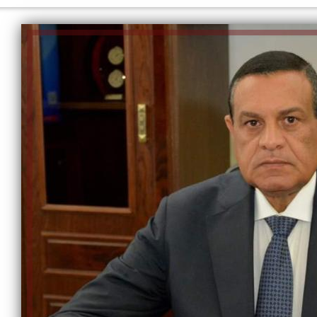
الكاتبة إلهام شرشر تهنئ الرئيس
السيسي بعيد ميلاده وتُشيد بجهوده
إلهام شرشر تكتب: دي مبقتش كورة..
في بناء الدولة
دي سياسة