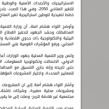
الاستراتيجيات والأجندات الأممية والوطنية
للتغير المناخي 2050، وفي ه
خطط تنفيذية لتوطين استراتيجية تغير المناخ مصر 
وأوضح اللواء هشام امنة، أن وزارة التنمية
المحافظات وحشد الجهود لتحفيز القطاع ال
البيئية والتكنولوجية ذات جدوي اقتصادية و
المحلي، ورفع المؤشرات القومية علي المستو
وثمن وزير التنمية المحلية جهود الوزارات أعضا
الدولي، الاتصالات وتكنولوجيا المعلومات، 
حتى تاريخه وإنه جاري التنسيق مع المحافظ
للمعايير المحددة، واختيار المشروعات المؤ
ومشروعات محلية صغيرة، وشركات ناشئة، وم
مجتمعية غير هادفة للربح- وصلت إلى ما يقرب من 5 آلاف 
ووجه وزير التنمية المحلية السادة المحا