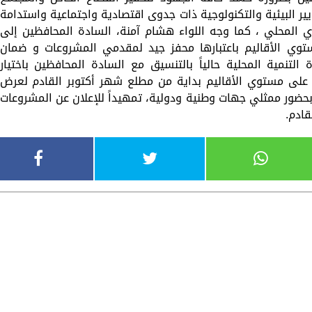
ير البيئية والتكنولوجية ذات جدوى اقتصادية واجتماعية واستدامة
ي المحلي ، كما وجه اللواء هشام آمنة، السادة المحافظين إلى
 9 مؤتمرات على مستوي الأقاليم باعتبارها محفز جيد لمقدمي المشروعات و ﺿﻤﺎن
التنمية المحلية حالياً بالتنسيق مع السادة المحافظين باختيار
لى مستوي الأقاليم بداية من مطلع شهر أكتوبر القادم لعرض
ضور ممثلي جهات وطنية ودولية، تمهيداً للإعلان عن المشروعات