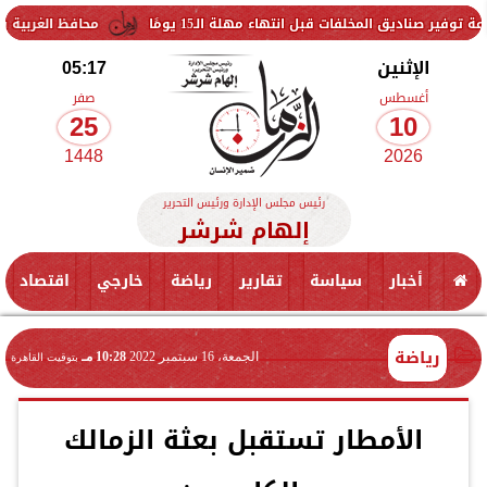
لفات قبل انتهاء مهلة الـ15 يومًا
محافظ الغربية يتفقد حزمة من 
الإثنين
05:17
أغسطس
صفر
25
10
1448
2026
رئيس مجلس الإدارة ورئيس التحرير
إلهام شرشر
أخبار
سياسة
تقارير
رياضة
خارجي
اقتصاد
رياضة
الجمعة، 16 سبتمبر 2022
10:28 مـ
بتوقيت القاهرة
الأمطار تستقبل بعثة الزمالك