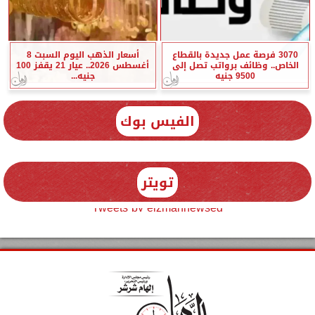
3070 فرصة عمل جديدة بالقطاع
أسعار الذهب اليوم السبت 8
الخاص.. وظائف برواتب تصل إلى
أغسطس 2026.. عيار 21 يقفز 100
9500 جنيه
جنيه...
الفيس بوك
تويتر
Tweets by elzmannewseg