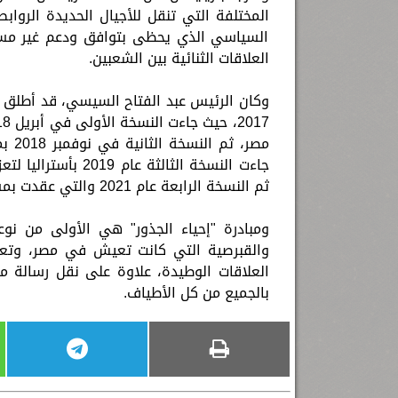
المختلفة التي تنقل للأجيال الحديدة الروا
السياسي الذي يحظى بتوافق ودعم غير مسبو
العلاقات الثنائية بين الشعبين.
وكان الرئيس عبد الفتاح السيسي، قد أطلق نوا
مصر،
جاءت النسخة الثالثة
ثم النسخة الرابعة عام 2021 والتي عقدت بمشاركة شباب البلدان الثلاثة.
ومبادرة "إحياء الجذور" هي الأولى من نوعه
والقبرصية التي كانت تعيش في مصر، وتعري
العلاقات الوطيدة، علاوة على نقل رسالة م
بالجميع من كل الأطياف.