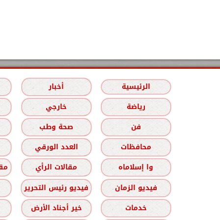
الرئيسية
أخبار
رياضة
خارجي
فن
صحة وطب
محافظات
العدد الورقي
وا إسلاماه
مقالات الرأي
مقا
فيديو الزمان
فيديو رئيس التحرير
خدمات
خير أجناد الأرض