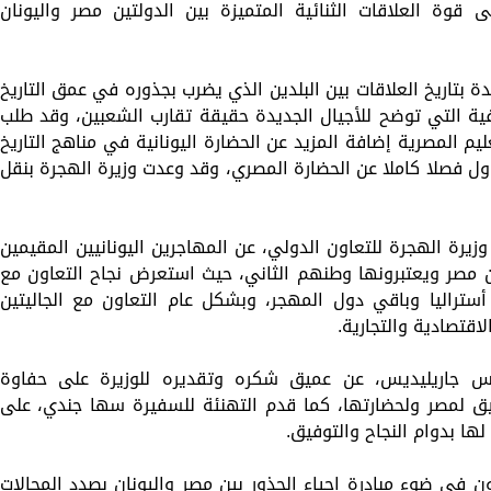
ى قوة العلاقات الثنائية المتميزة بين الدولتين مصر واليونان
 بتاريخ العلاقات بين البلدين الذي يضرب بجذوره في عمق التاريخ
افية التي توضح للأجيال الجديدة حقيقة تقارب الشعبين، وقد طلب
عليم المصرية إضافة المزيد عن الحضارة اليونانية في مناهج التاريخ
ناول فصلا كاملا عن الحضارة المصري، وقد وعدت وزيرة الهجرة بنقل
يرة الهجرة للتعاون الدولي، عن المهاجرين اليونانيين المقيمين
ن مصر ويعتبرونها وطنهم الثاني، حيث استعرض نجاح التعاون مع
 أستراليا وباقي دول المهجر، وبشكل عام التعاون مع الجاليتين
اقتصادية والتجارية.
اوس جاريليديس، عن عميق شكره وتقديره للوزيرة على حفاوة
ق لمصر ولحضارتها، كما قدم التهنئة للسفيرة سها جندي، على
لها بدوام النجاح والتوفيق.
ن في ضوء مبادرة إحياء الجذور بين مصر واليونان بصدد المجالات