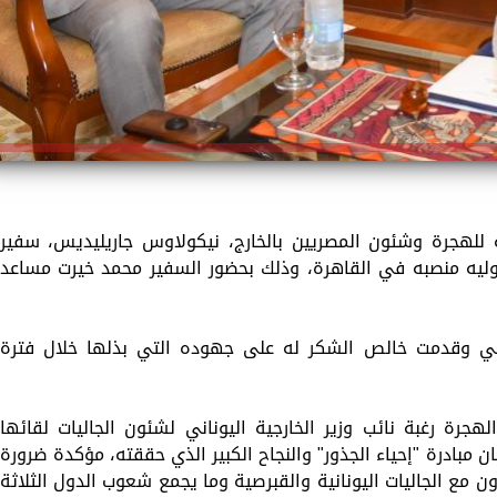
 للهجرة وشئون المصريين بالخارج، نيكولاوس جاريليديس، سفير
 توليه منصبه في القاهرة، وذلك بحضور السفير محمد خيرت مساعد
اني وقدمت خالص الشكر له على جهوده التي بذلها خلال فترة
لهجرة رغبة نائب وزير الخارجية اليوناني لشئون الجاليات لقائها
بان مبادرة "إحياء الجذور" والنجاح الكبير الذي حققته، مؤكدة ضرورة
 مع الجاليات اليونانية والقبرصية وما يجمع شعوب الدول الثلاثة