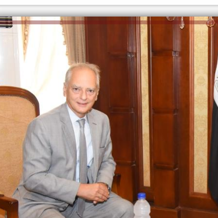
الكاتبة إلهام شرشر تهنئ الرئيس
السيسي بعيد ميلاده وتُشيد بجهوده
إلهام شرشر تكتب: دي مبقتش كورة..
في بناء الدولة
دي سياسة