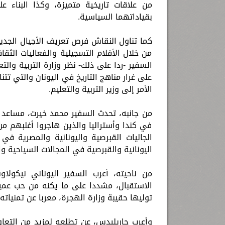
من علاقات تاريخية متميزة، وكذا البناء عل
بقياداتهما السياسية.
كما تناول النقاش فرص تعريف الأجيال الجديدة
من خلال الأفلام التسجيلية والفعاليات الثق
السفير -ردا على ذلك- نظر وزارة التربية والت
على غرار مناهج التاريخ في اليونان والتي تت
الأمر إلى وزير التربية والتعليم.
من جانبه، تحدث السفير محمد خيرت، مساعد وز
في كندا وأستراليا والذين هاجروا أغلبهم م
الجاليات القبرصية واليونانية والمصرية في
اليونانية والقبرصية في المجالات السياحية وال
من ناحيته، أعرب السفير اليوناني نيكول
الاستقبال، مشددا على ما يكنه من حب عمي
توليها حقيبة وزارة الهجرة، معربا عن تمنياته 
وأعرب جاريليدس، عن تطلعه لمزيد من التعاو