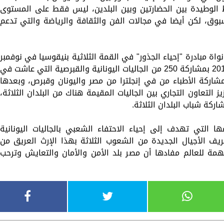
بط الوطيدة بين الحضارتين وبين البلدين، ليس فقط على المستوى
ق، لكن أيضا في مجالات الفن والثقافة والرياضة والتي تدعم
ة مبادرة "إحياء الجذور" في القمة الثلاثية بنيقوسيا في نوفمبر
2017، حيث جاءت النسخة الأولى في أبريل 2018 بمشاركة 250 من الجاليات اليونانية والقبرصية التي عاشت في
 ثم النسخة الثانية في نوفمبر 2018 بمشاركة الأطباء من في إنجلترا من مصر واليونان وقبرص، وبعدها
 عام 2019 بأستراليا لتعزيز التعاون التجاري بين الجاليات المقيمة هناك من البلدان الثلاثة،
ا التي تهدف إلى إحياء الاحتفاء الشعبي بالجاليات اليونانية
ف الأجيال الجديدة من الشعوب الثلاثة بهذا الإرث العريق من
همة للعالم مفادها أن مصر بلد الأمن والأمان والتعايش وترحب