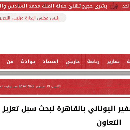
يج تهنئ جلالة الملك محمد السادس والشعب المغربي بمن
رئيس مجلس الإدارة ورئيس التحرير
ة
تقارير
رياضة
خارجي
اقتصاد
حوادث
فن
الإثنين، 19 سبتمبر 2022
12:49 صـ
بتوقيت الق
ير اليوناني بالقاهرة لبحث سبل تعزيز
التعاون