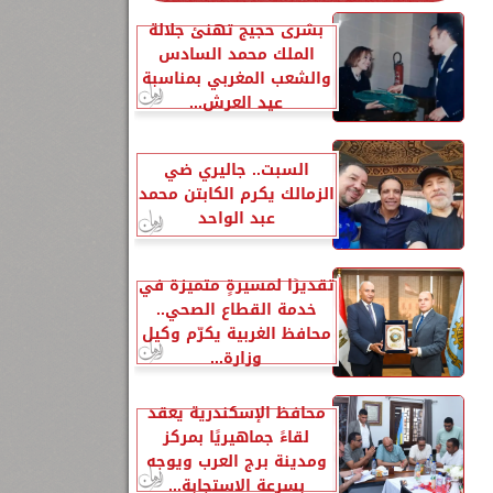
بشرى حجيج تهنئ جلالة
الملك محمد السادس
والشعب المغربي بمناسبة
عيد العرش...
السبت.. جاليري ضي
الزمالك يكرم الكابتن محمد
عبد الواحد
تقديرًا لمسيرةٍ متميزة في
خدمة القطاع الصحي..
محافظ الغربية يكرّم وكيل
وزارة...
محافظ الإسكندرية يعقد
لقاءً جماهيريًا بمركز
ومدينة برج العرب ويوجه
بسرعة الاستجابة...