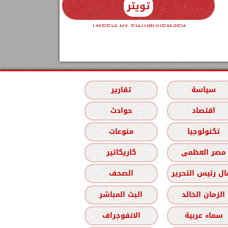
تويتر
Tweets by elzmannewseg
سياسة
تقارير
اقتصاد
حوادث
تكنولوجيا
منوعات
مصر العظمى
كاريكاتير
ل رئيس التحرير
الصحف
الزمان الخالد
البث المباشر
سماء عربية
الانفوجراف