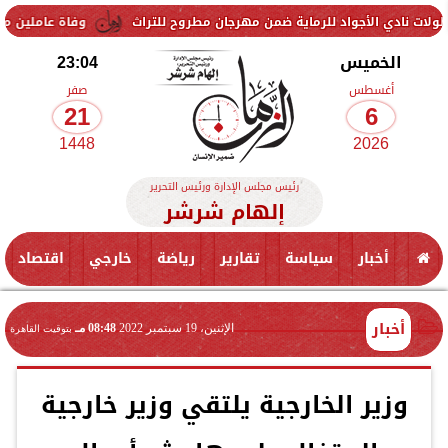
أجواد للرماية ضمن مهرجان مطروح للتراث
وفاة عاملين متأثرين بإصابتهم
الخميس
23:04
أغسطس
صفر
21
6
1448
2026
رئيس مجلس الإدارة ورئيس التحرير
إلهام شرشر
أخبار
سياسة
تقارير
رياضة
خارجي
اقتصاد
أخبار
الإثنين، 19 سبتمبر 2022
08:48 مـ
بتوقيت القاهرة
وزير الخارجية يلتقي وزير خارجية