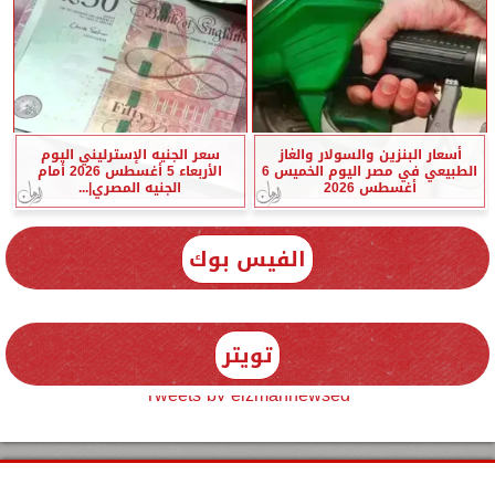
أسعار البنزين والسولار والغاز
سعر الجنيه الإسترليني اليوم
الطبيعي في مصر اليوم الخميس 6
الأربعاء 5 أغسطس 2026 أمام
أغسطس 2026
الجنيه المصري|...
الفيس بوك
تويتر
Tweets by elzmannewseg