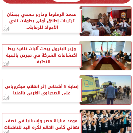
محمد الزملوط وحازم حسني يبحثان
ترتيبات إطلاق أولى بطولات نادي
الأجواد للرماية...
وزير البترول يبحث آليات تنفيذ ربط
اكتشافات الشركة في قبرص بالبنية
التحتية...
إصابة 8 أشخاص إثر انقلاب ميكروباص
على الصحراوي الغربي بالمنيا
موعد مباراة مصر وإسبانيا في نصف
نهائي كأس العالم لكرة اليد للناشئات