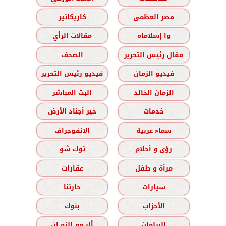
مصر العظمى
كاريكاتير
وا إسلاماه
مقالات الرأي
مقال رئيس التحرير
الصحف
فيديو الزمان
فيديو رئيس التحرير
الزمان الخالد
البث المباشر
خدمات
خير أجناد الأرض
سماء عربية
الانفوجراف
رؤى و أحلام
توك شو
مرأة و طفل
عقارات
سيارات
حارتنا
الأحزاب
بنوك
البرلمان
ألبــوم الزمــان