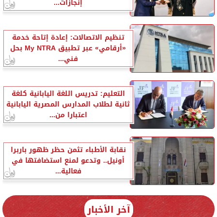
إنجازات...
تنظيم الاتصالات: إعادة إتاحة خدمة
«أرقامي» عبر تطبيق My NTRA بحل
فني...
التعليم: تدريس اللغة اليابانية كلغة
ثانية لطلاب المدارس المصرية اليابانية
اعتبارا من...
نقابة الأطباء تثمن حظر ظهور باربرا
أونيل.. وتدعو لمنع استضافتها في
فعالية...
آخر الأخبار