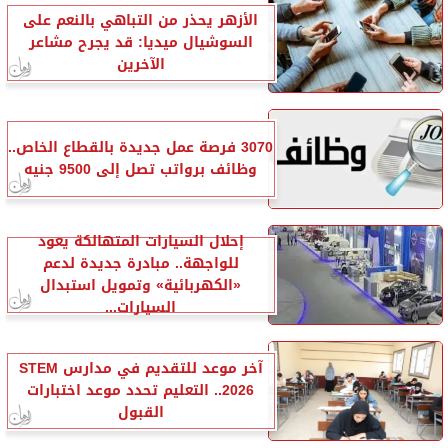
الأزهر يحذر من التباهي بالنعم على
السوشيال ميديا: قد يجرح مشاعر
الآخرين
3070 فرصة عمل جديدة بالقطاع الخاص..
وظائف برواتب تصل إلى 9500 جنيه
إحلال السيارات المتهالكة يعود
للواجهة.. مبادرة جديدة لدعم
«الكهربائية» وتمويل استبدال
السيارات...
آخر موعد للتقديم في مدارس STEM
2026.. التعليم تحدد موعد اختبارات
القبول