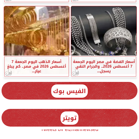
أسعار الفضة في مصر اليوم الجمعة
أسعار الذهب اليوم الجمعة 7
7 أغسطس 2026.. والجرام النقي
أغسطس 2026 في مصر.. كم يبلغ
يسجل...
عيار...
الفيس بوك
تويتر
Tweets by elzmannewseg