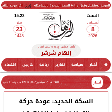
ل وكيل وزارة الصحة الجديدة بالمحافظة
آخر موعد للتقديم في مدارس STEM 2026.. التعليم تحدد موعد اختبارات القبول
السبت
15:22
أغسطس
صفر
23
8
1448
2026
رئيس مجلس الإدارة ورئيس التحرير
إلهام شرشر
أخبار
سياسة
تقارير
رياضة
خارجي
اقتصاد
أخبار
الثلاثاء، 20 سبتمبر 2022
02:36 مـ
بتوقيت القاهرة
السكة الحديد: عودة حركة