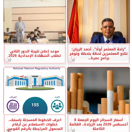
”راحة المعتمر أولًا”.. أحمد الريان:
موعد إعلان نتيجة الدور الثاني
نتابع المعتمرين لحظة بلحظة ونوفر
لطلاب الشهادة الإعدادية 2026
برامج عمرة...
أسعار السجائر اليوم الجمعة 8
اعرف الخطوط المسجلة باسمك..
أغسطس 2026 بعد الزيادة.. القائمة
خطوات الاستعلام عن أرقام
الكاملة
المحمول المرتبطة بالرقم القومي