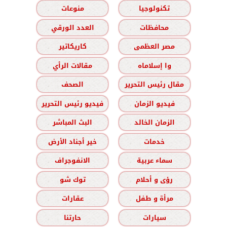
تكنولوجيا
منوعات
محافظات
العدد الورقي
مصر العظمى
كاريكاتير
وا إسلاماه
مقالات الرأي
مقال رئيس التحرير
الصحف
فيديو الزمان
فيديو رئيس التحرير
الزمان الخالد
البث المباشر
خدمات
خير أجناد الأرض
سماء عربية
الانفوجراف
رؤى و أحلام
توك شو
مرأة و طفل
عقارات
سيارات
حارتنا