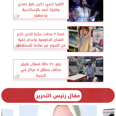
الأوبرا تحيي ذكرى بليغ حمدي
وفايزة أحمد بالإسكندرية
ودمنهور
ضبط ٣ محلات جزارة للذبح خارج
المجازر الحكومية وإعدام كمية
من اللحوم غير صالحة للاستهلاك
الآدمي بدمنهور
رفع ٧٦٠ حالة إشغال طريق
مخالف بنطاق ٥ مراكز في
البحيرة
مقال رئيس التحرير