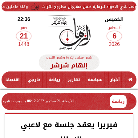
جواد للرماية ضمن مهرجان مطروح للتراث
وفاة عاملين متأثرين بإصابتهم
الخميس
22:36
أغسطس
صفر
21
6
1448
2026
رئيس مجلس الإدارة ورئيس التحرير
إلهام شرشر
أخبار
سياسة
تقارير
رياضة
خارجي
اقتصاد
رياضة
الأربعاء، 21 سبتمبر 2022
06:12 مـ
بتوقيت القاهرة
فيريرا يعقد جلسة مع لاعبي