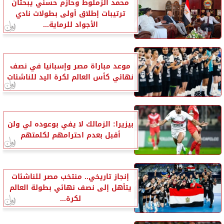
محمد الزملوط وحازم حسني يبحثان
ترتيبات إطلاق أولى بطولات نادي
الأجواد للرماية...
موعد مباراة مصر وإسبانيا في نصف
نهائي كأس العالم لكرة اليد للناشئات
بيزيرا: الزمالك لا يفي بوعوده لي ولن
أقبل بعدم احترامهم لكلمتهم
إنجاز تاريخي.. منتخب مصر للناشئات
يتأهل إلى نصف نهائي بطولة العالم
لكرة...