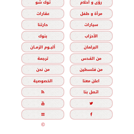
رؤى و أحلام
توك شو
مرأة و طفل
عقارات
سيارات
حارتنا
الأحزاب
بنوك
البرلمان
ألبــوم الزمــان
من القدس
ترجمة
من فلسطين
من نحن
اعلن معنا
الخصوصية
اتصل بنا





جميع الحقوق محفوظة
©