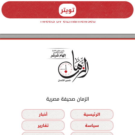
تويتر
Tweets by elzmannewseg
الزمان صحيفة مصرية
الرئيسية
أخبار
سياسة
تقارير