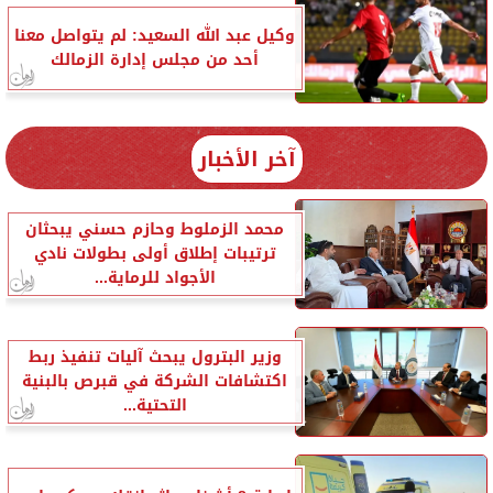
وكيل عبد الله السعيد: لم يتواصل معنا
أحد من مجلس إدارة الزمالك
آخر الأخبار
محمد الزملوط وحازم حسني يبحثان
ترتيبات إطلاق أولى بطولات نادي
الأجواد للرماية...
وزير البترول يبحث آليات تنفيذ ربط
اكتشافات الشركة في قبرص بالبنية
التحتية...