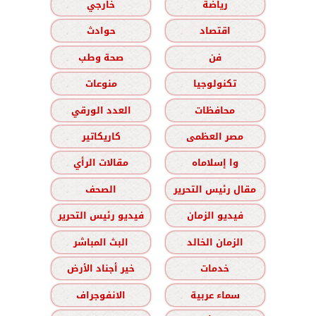
رياضة
خارجي
اقتصاد
حوادث
فن
صحة وطب
تكنولوجيا
منوعات
محافظات
العدد الورقي
مصر العظمى
كاريكاتير
وا إسلاماه
مقالات الرأي
مقال رئيس التحرير
الصحف
فيديو الزمان
فيديو رئيس التحرير
الزمان الخالد
البث المباشر
خدمات
خير أجناد الأرض
سماء عربية
الانفوجراف