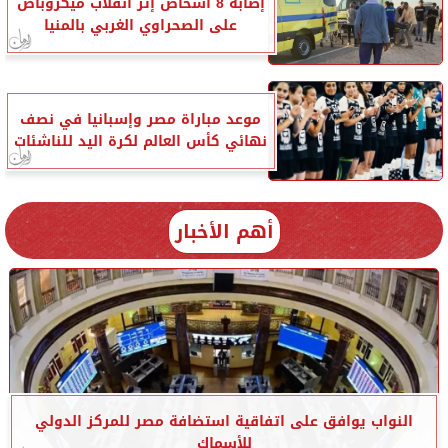
إصابة 8 أشخاص إثر انقلاب ميكروباص
على الصحراوي الغربي بالمنيا
موعد مباراة مصر وإسبانيا في نصف
نهائي كأس العالم لكرة اليد للناشئات
أهم الأخبار
النواب يوافق على اتفاقية استضافة مصر للمركز الدولي
للأسماك