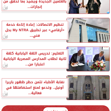
بالعلمين الجديدة ويشيد بما تحقق من
إنجازات...
تنظيم الاتصالات: إعادة إتاحة خدمة
«أرقامي» عبر تطبيق My NTRA بحل
فني...
التعليم: تدريس اللغة اليابانية كلغة
ثانية لطلاب المدارس المصرية اليابانية
اعتبارا من...
نقابة الأطباء تثمن حظر ظهور باربرا
أونيل.. وتدعو لمنع استضافتها في
فعالية...