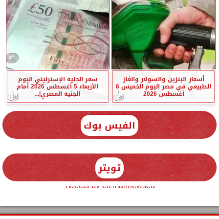
أسعار البنزين والسولار والغاز
سعر الجنيه الإسترليني اليوم
الطبيعي في مصر اليوم الخميس 6
الأربعاء 5 أغسطس 2026 أمام
أغسطس 2026
الجنيه المصري|...
الفيس بوك
تويتر
Tweets by elzmannewseg