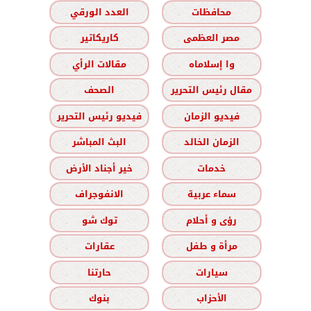
محافظات
العدد الورقي
مصر العظمى
كاريكاتير
وا إسلاماه
مقالات الرأي
مقال رئيس التحرير
الصحف
فيديو الزمان
فيديو رئيس التحرير
الزمان الخالد
البث المباشر
خدمات
خير أجناد الأرض
سماء عربية
الانفوجراف
رؤى و أحلام
توك شو
مرأة و طفل
عقارات
سيارات
حارتنا
الأحزاب
بنوك