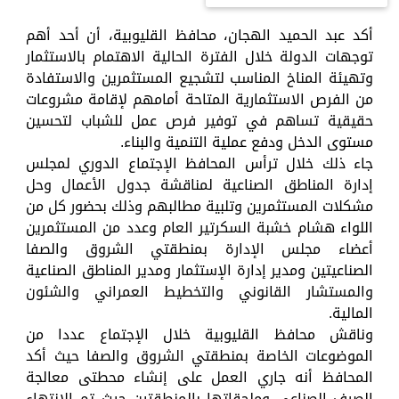
أكد عبد الحميد الهجان، محافظ القليوبية، أن أحد أهم
توجهات الدولة خلال الفترة الحالية الاهتمام بالاستثمار
وتهيئة المناخ المناسب لتشجيع المستثمرين والاستفادة
من الفرص الاستثمارية المتاحة أمامهم لإقامة مشروعات
حقيقية تساهم في توفير فرص عمل للشباب لتحسين
مستوى الدخل ودفع عملية التنمية والبناء.
جاء ذلك خلال ترأس المحافظ الإجتماع الدوري لمجلس
إدارة المناطق الصناعية لمناقشة جدول الأعمال وحل
مشكلات المستثمرين وتلبية مطالبهم وذلك بحضور كل من
اللواء هشام خشبة السكرتير العام وعدد من المستثمرين
أعضاء مجلس الإدارة بمنطقتي الشروق والصفا
الصناعيتين ومدير إدارة الإستثمار ومدير المناطق الصناعية
والمستشار القانوني والتخطيط العمراني والشئون
المالية.
وناقش محافظ القليوبية خلال الإجتماع عددا من
الموضوعات الخاصة بمنطقتي الشروق والصفا حيث أكد
المحافظ أنه جاري العمل على إنشاء محطتى معالجة
الصرف الصناعى وملحقاتها بالمنطقتين حيث تم الانتهاء