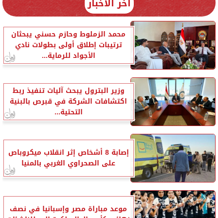
آخر الأخبار
محمد الزملوط وحازم حسني يبحثان
ترتيبات إطلاق أولى بطولات نادي
الأجواد للرماية...
وزير البترول يبحث آليات تنفيذ ربط
اكتشافات الشركة في قبرص بالبنية
التحتية...
إصابة 8 أشخاص إثر انقلاب ميكروباص
على الصحراوي الغربي بالمنيا
موعد مباراة مصر وإسبانيا في نصف