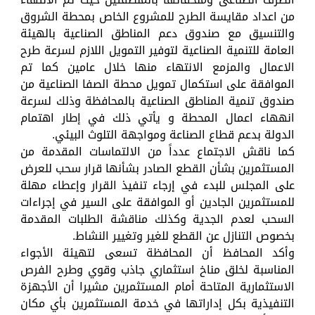
من اعداد مقايسة الطرح للمشروع الخاص بمحطة الشروق
والتنسيق مع صندوق دعم المناطق الصناعية بالهيئة
العامة للتنمية الصناعية لتوفير التمويل اللازم لسرعة طرح
الاعمال والمزمع الانتهاء منها خلال عامين كما تم
الموافقة على استكمال تمويل محطة الصفا الصناعية من
صندوق تنمية المناطق الصناعية بالمحافظة وذلك لسرعة
انههاء اعمال المحطة و يأتي ذلك في إطار اهتمام
الدولة بدعم قطاع الصناعة ومواجهة التلوث البيئي.
كما ناقش الاجتماع عدداً من الالتماسات المقدمة من
المستثمرين بشأن القطع الصادر بشأنها قرار سحب للعرض
على المجلس للبدء في إرجاء تنفيذ القرار وإعطاء مهلة
للمستثمرين الجادين أو الموافقة على السير في إجراءات
السحب لعدم الجدية وكذلك مناقشة الطلبات المقدمة
بخصوص التنازل عن القطع للغير وتغيير النشاط.
وأكد المحافظ أن المحافظة تسعى لتهيئة الأجواء
المناسبة لخلق مناخ استثماري جاذب وقوي وطرح الفرص
الاستثمارية المتاحة أمام المستثمرين مشيرا أن الأجهزة
التنفيذية بكل إداراتها في خدمة المستثمرين بأي مكان