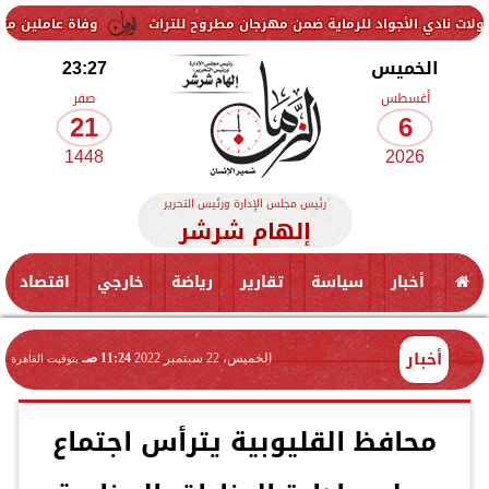
جواد للرماية ضمن مهرجان مطروح للتراث
وفاة عاملين متأثرين بإصابتهما
الخميس
23:27
أغسطس
صفر
21
6
1448
2026
رئيس مجلس الإدارة ورئيس التحرير
إلهام شرشر
أخبار
سياسة
تقارير
رياضة
خارجي
اقتصاد
أخبار
الخميس، 22 سبتمبر 2022
11:24 صـ
بتوقيت القاهرة
محافظ القليوبية يترأس اجتماع