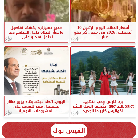
أسعار الذهب اليوم الإثنين 10
مدير «سيزلر» يكشف تفاصيل
أغسطس 2026 في مصر.. كم يبلغ
واقعة الصلاة داخل المطعم بعد
عيار...
تداول فيديو على...
برد قارس وحب انتهى..
اليوم.. اتحاد «بشبابها» يزور جهاز
quot;ياليناquot; تكشف الوجه المثير
مستقبل مصر للتعرف على
لكواليس كليبها الجديد
المشروعات القومية
الفيس بوك