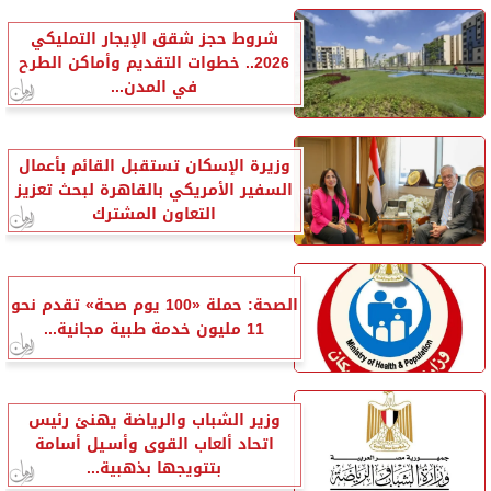
شروط حجز شقق الإيجار التمليكي
2026.. خطوات التقديم وأماكن الطرح
في المدن...
وزيرة الإسكان تستقبل القائم بأعمال
السفير الأمريكي بالقاهرة لبحث تعزيز
التعاون المشترك
الصحة: حملة «100 يوم صحة» تقدم نحو
11 مليون خدمة طبية مجانية...
وزير الشباب والرياضة يهنئ رئيس
اتحاد ألعاب القوى وأسـيل أسامة
بتتويجها بذهبية...