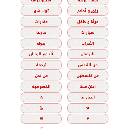
سماء عربية
الانفوجراف
رؤى و أحلام
توك شو
مرأة و طفل
عقارات
سيارات
حارتنا
الأحزاب
بنوك
البرلمان
ألبــوم الزمــان
من القدس
ترجمة
من فلسطين
من نحن
اعلن معنا
الخصوصية
اتصل بنا





جميع الحقوق محفوظة
©