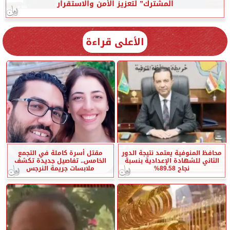
المشترك” لتعزيز الأمن والاستقرار
الأعلى قراءة
محافظ المنوفية يعتمد نتيجة الدور
مقتل أسرة كاملة في التجمع
الثاني للشهادة الإعدادية بنسبة
الخامس.. تفاصيل جديدة تكشف
نجاح 89.58%
ملابسات جريمة النرجس