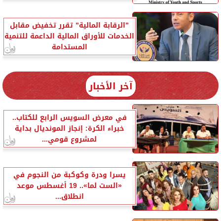
”الرقابة المالية” تقرر تخفيض مقابل
الخدمات للأوراق المالية الداعمة للتنمية
المستدامة
آخر الأخبار
في معرض السويس الرابع للكتاب..
خبراء الكرة: إنجاز المونديال بداية
لمشروع قومي...
يسرا ودرة وكوكبة من النجوم في
«الست لما».. 19 أغسطس موعد
انطلاق...