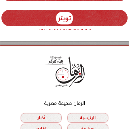
تويتر
Tweets by elzmannewseg
الزمان صحيفة مصرية
الرئيسية
أخبار
سياسة
تقارير