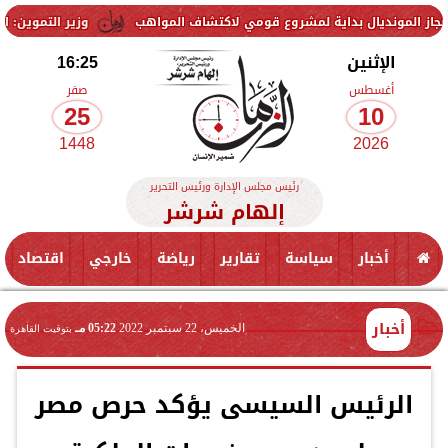
ديال بداية لمشروع قومي لاكتشاف المواهب
وزير التموين: استمرار الت
الإثنين
16:25
أغسطس
صفر
25
10
1448
2026
رئيس مجلس الإدارة ورئيس التحرير
إلهام شرشر
أخبار
سياسة
تقارير
رياضة
خارجي
اقتصاد
أخبار
الخميس، 22 سبتمبر 2022
05:22 مـ
بتوقيت القاهرة
الرئيس السيسى يؤكد حرص مصر