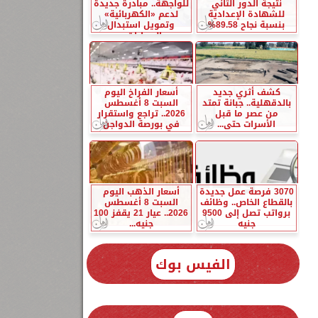
نتيجة الدور الثاني
للواجهة.. مبادرة جديدة
للشهادة الإعدادية
لدعم «الكهربائية»
بنسبة نجاح 89.58%
وتمويل استبدال
السيارات...
كشف أثري جديد
أسعار الفراخ اليوم
بالدقهلية.. جبانة تمتد
السبت 8 أغسطس
من عصر ما قبل
2026.. تراجع واستقرار
الأسرات حتى...
في بورصة الدواجن
3070 فرصة عمل جديدة
أسعار الذهب اليوم
بالقطاع الخاص.. وظائف
السبت 8 أغسطس
برواتب تصل إلى 9500
2026.. عيار 21 يقفز 100
جنيه
جنيه...
الفيس بوك