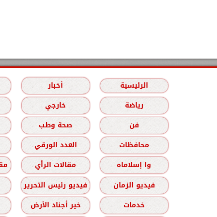
الرئيسية
أخبار
رياضة
خارجي
فن
صحة وطب
محافظات
العدد الورقي
وا إسلاماه
مقالات الرأي
مقا
فيديو الزمان
فيديو رئيس التحرير
خدمات
خير أجناد الأرض