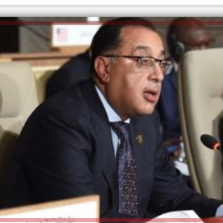
إلهام شرشر تكتب: دي مبقتش كورة..
إلهام شرشر تكتب: «صلاح» ملك
دي سياسة
المحبة.. رسول السلام والإنسانية