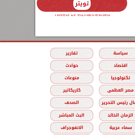
تويتر
Tweets by elzmannewseg
سياسة
تقارير
اقتصاد
حوادث
تكنولوجيا
منوعات
مصر العظمى
كاريكاتير
ل رئيس التحرير
الصحف
الزمان الخالد
البث المباشر
سماء عربية
الانفوجراف