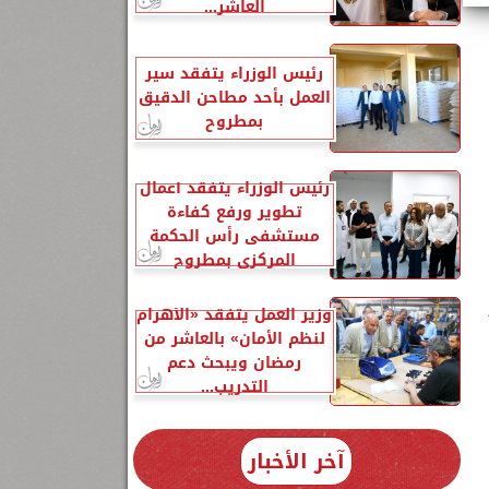
العاشر...
رئيس الوزراء يتفقد سير
العمل بأحد مطاحن الدقيق
بمطروح
رئيس الوزراء يتفقد أعمال
تطوير ورفع كفاءة
مستشفى رأس الحكمة
المركزي بمطروح
وزير العمل يتفقد «الأهرام
لنظم الأمان» بالعاشر من
رمضان ويبحث دعم
التدريب...
آخر الأخبار