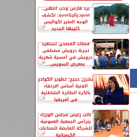
برد قارس وحب انتهى..
quot;ياليناquot; تكشف
الوجه المثير لكواليس
كليبها الجديد
قصائد الفصحى تستعيد
تجربة درويش مصطفى
درويش في أمسية شعرية
بمعرض السويس...
بشرى حجيج: تطوير الكوادر
الفنية أساس الارتقاء
بالكرة الطائرة الشاطئية
في أفريقيا
نائب رئيس مجلس الوزراء
يترأس الجمعية العمومية
للشركة القابضة للصناعات
الكيميائية