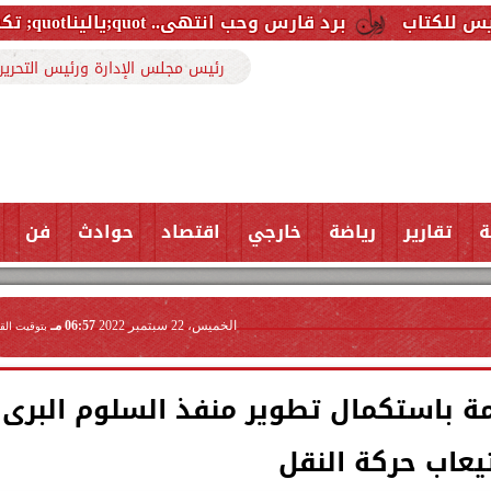
برد قارس وحب انتهى.. quot;ياليناquot; تكشف الوجه المثير لكواليس كليبها الجديد
رئيس مجلس الإدارة ورئيس التحرير
ة
تقارير
رياضة
خارجي
اقتصاد
حوادث
فن
الخميس، 22 سبتمبر 2022
06:57 مـ
بتوقيت الق
مة باستكمال تطوير منفذ السلوم البرى
يعاب حركة النقل