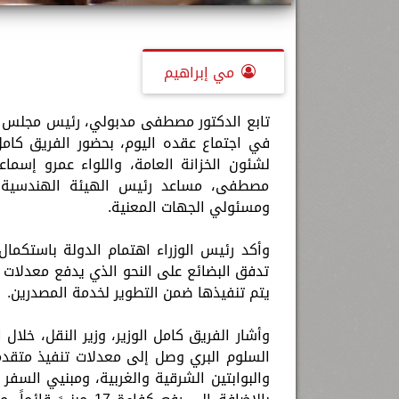
مي إبراهيم
تابع الدكتور مصطفى مدبولي، رئيس مجلس الو
في اجتماع عقده اليوم، بحضور الفريق كامل ا
لشئون الخزانة العامة، واللواء عمرو إسماع
مصطفى، مساعد رئيس الهيئة الهندسية لل
ومسئولي الجهات المعنية.
وأكد رئيس الوزراء اهتمام الدولة باستكمال
تدفق البضائع على النحو الذي يدفع معدلات ا
يتم تنفيذها ضمن التطوير لخدمة المصدرين.
وأشار الفريق كامل الوزير، وزير النقل، خلا
والبوابتين الشرقية والغربية، ومبنيي السفر 