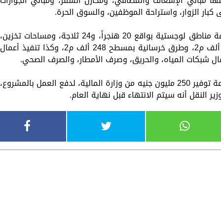
اءة 17 مبنىً قائماً، منها مباني الإسعاف والمطافي، ومخازن السفر، ومباني الجوازات
 كبار الزوار، واستراحة الموظفين، والسوق الحرة.
وأضاف الوزير أن المشروع يتضمن كذلك إقامة مناطق لوجستية بواقع 20 هنجراً، و24 ثلاجة، ومساحات تخزين،
مع تنفيذ أعمال طرق اسفلتية بمسطح 150 ألف م2، وطرق خرسانية بمسطح 248 ألف م2، وكذا تنفيذ أعمال
ال شبكات المياه، والحريق، وصرف الأمطار، والصرف الصحي.
وكلف رئيس الوزراء في نهاية الاجتماع، بسرعة توفير 250 مليون جنيه من وزارة المالية، لدفع العمل بالمشروع،
ير النقل أنه سيتم الانتهاء قبل نهاية العام.