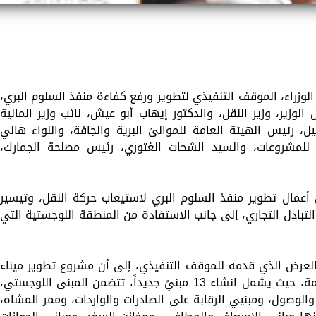
زراء، الموقف التنفيذي لتطوير ورفع كفاءة منفذ السلوم البري،
لوزير، وزير النقل، والدكتور إيهاب أبو عيش، نائب وزير المالية
يل، رئيس الهيئة العامة للموانئ البرية والجافة، واللواء هاني
مشروعات، والسيد الشحات الغتوري، رئيس مصلحة الجمارك،
 أعمال تطوير منفذ السلوم البري لاستيعاب حركة النقل، وتيسير
لتبادل التجاري، إلى جانب الاستفادة من المنطقة اللوجستية التي
ل العرض الذي قدمه للموقف التنفيذي، إلى أن مشروع تطوير ميناء
السلوم البري وصل إلى معدلات تنفيذ متقدمة، حيث يشمل انشاء 13 مبنىًِ جديداً، تتضمن المبنى اللوجستي،
والوصول، ومبنيي الرقابة على الصادرات والواردات، وممر المشاه،