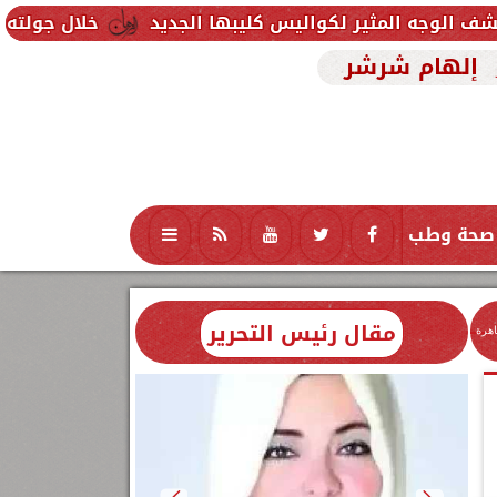
خلال جولته بمطروح: رئيس ال
إلهام شرشر
صحة وطب
تكنولوجيا
منوعات
محافظات
مقال رئيس التحرير
اهرة