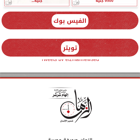
9500 جنيه
جنيه...
الفيس بوك
تويتر
Tweets by elzmannewseg