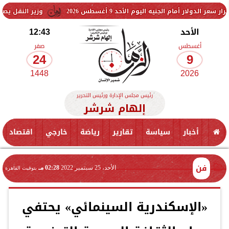
م الجنيه اليوم الأحد 9 أغسطس 2026
وزير النقل يصدر قرارًا بنزع 
الأحد
12:43
أغسطس
صفر
24
9
1448
2026
رئيس مجلس الإدارة ورئيس التحرير
إلهام شرشر
أخبار
سياسة
تقارير
رياضة
خارجي
اقتصاد
فن
الأحد، 25 سبتمبر 2022
02:28 مـ
بتوقيت القاهرة
«الإسكندرية السينمائي» يحتفي