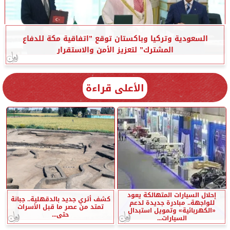
السعودية وتركيا وباكستان توقع ”اتفاقية مكة للدفاع
المشترك” لتعزيز الأمن والاستقرار
الأعلى قراءة
إحلال السيارات المتهالكة يعود
كشف أثري جديد بالدقهلية.. جبانة
للواجهة.. مبادرة جديدة لدعم
تمتد من عصر ما قبل الأسرات
«الكهربائية» وتمويل استبدال
حتى...
السيارات...