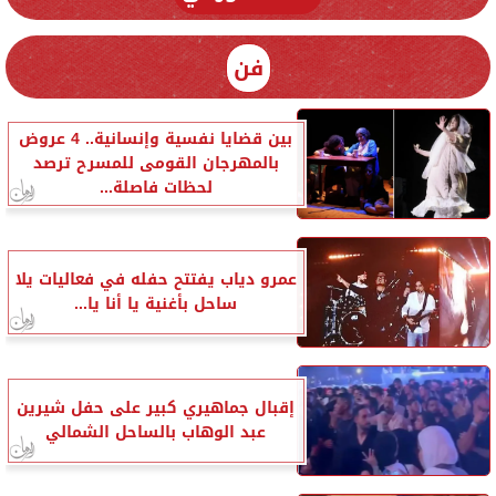
فن
بين قضايا نفسية وإنسانية.. 4 عروض
بالمهرجان القومى للمسرح ترصد
لحظات فاصلة...
عمرو دياب يفتتح حفله في فعاليات يلا
ساحل بأغنية يا أنا يا...
إقبال جماهيري كبير على حفل شيرين
عبد الوهاب بالساحل الشمالي