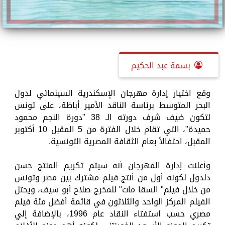
بسمة عبد الحكيم
وقع اختيار إدارة مهرجان الإسكندرية السينمائي لدول
البحر المتوسط برئاسة الناقد الأمير أباظة، على تونس
لتكون ضيف شرف دورته الـ 38 "دورة النجم محمود
حميدة"، التي تقام خلال الفترة من 5 المقبل 10 أكتوبر
المقبل، احتفالاً بعام الثقافة المصرية التونسية.
وأعلنت إدارة المهرجان أنه سيتم تكريم المنتج حسن
دلدول لكونه أول من أنتج فيلم مشترك بين مصر وتونس
من خلال فيلم" السقا مات" للمخرج صلاح أبو سيف، ويحتل
الفيلم المركز الواحد والثلاثون في قائمة أفضل مئة فيلم
مصري حسب استفتاء النقاد عام 1996، بالإضافة إلي