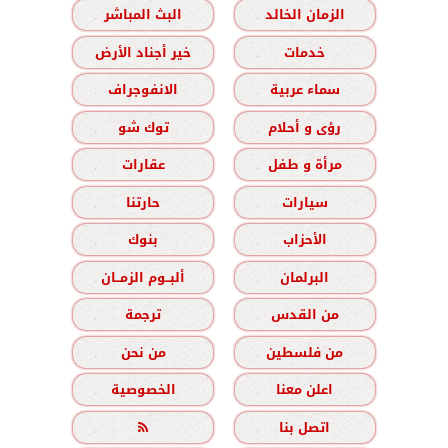
الزمان الخالد
البث المباشر
خدمات
خير أجناد الأرض
سماء عربية
الانفوجراف
رؤى و أحلام
توك شو
مرأة و طفل
عقارات
سيارات
حارتنا
الأحزاب
بنوك
البرلمان
ألبــوم الزمــان
من القدس
ترجمة
من فلسطين
من نحن
اعلن معنا
الخصوصية
اتصل بنا
