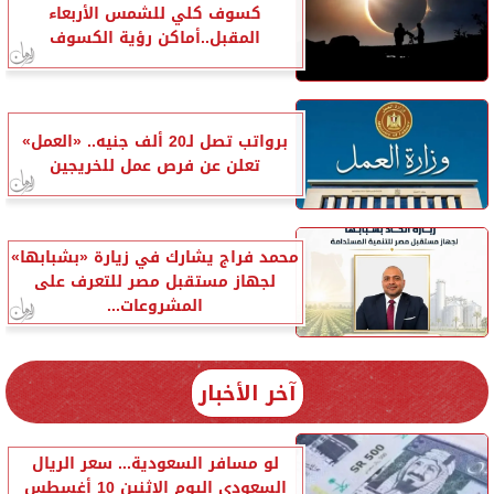
كسوف كلي للشمس الأربعاء
المقبل..أماكن رؤية الكسوف
برواتب تصل لـ20 ألف جنيه.. «العمل»
تعلن عن فرص عمل للخريجين
محمد فراج يشارك في زيارة «بشبابها»
لجهاز مستقبل مصر للتعرف على
المشروعات...
آخر الأخبار
لو مسافر السعودية... سعر الريال
السعودي اليوم الإثنين 10 أغسطس