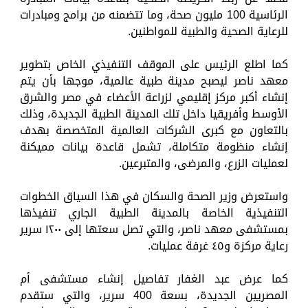
الرئاسية 100 مليون صحة، وما تتضمنه من برامج ومبادرات
للرعاية الصحية والطبية للمواطنين.
كما اطلع الرئيس على الموقف التنفيذي الخاص بتطوير
معهد ناصر ليصبح مدينة طبية عالمية، موجها بأن يتم
إنشاء أكبر مركز إقليمي لزراعة الأعضاء في مصر والشرق
الأوسط وأفريقيا داخل تلك المدينة الطبية الجديدة، وذلك
بالتعاون مع كبرى الشركات العالمية المتخصصة بهدف
إنشاء منظومة متكاملة، تشمل قاعدة بيانات مميكنة
لعمليات الزرع، والمرضى، والمتبرعين.
واستعرض وزير الصحة والسكان في هذا السياق الخطوات
التنفيذية الخاصة بالمدينة الطبية الجاري تنفيذها
بمستشفى معهد ناصر، والتي تصل سعتها إلى ١٢٠٠ سرير
رعاية مركزة و٤٥ غرفة عمليات.
كما عرض عبد الغفار تفاصيل إنشاء مستشفى أم
المصريين الجديدة، بسعة 400 سرير، والتي ستقدم