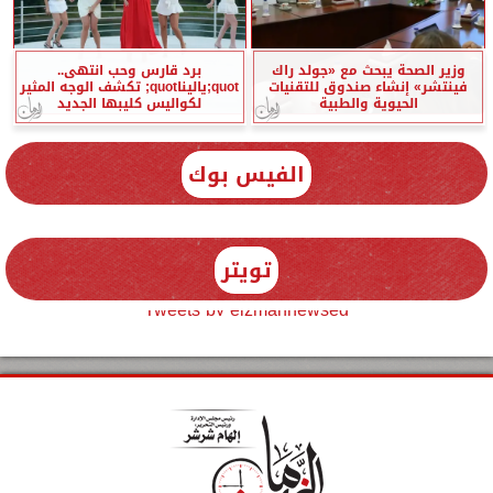
وزير الصحة يبحث مع «جولد راك
برد قارس وحب انتهى..
فينتشر» إنشاء صندوق للتقنيات
quot;ياليناquot; تكشف الوجه المثير
الحيوية والطبية
لكواليس كليبها الجديد
الفيس بوك
تويتر
Tweets by elzmannewseg