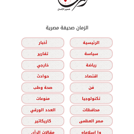
الزمان صحيفة مصرية
الرئيسية
أخبار
سياسة
تقارير
رياضة
خارجي
اقتصاد
حوادث
فن
صحة وطب
تكنولوجيا
منوعات
محافظات
العدد الورقي
مصر العظمى
كاريكاتير
وا إسلاماه
مقالات الرأي