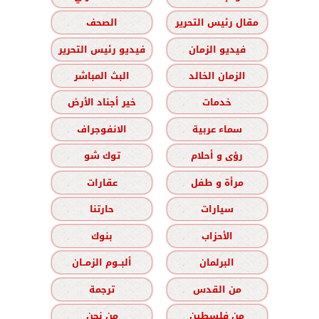
مقال رئيس التحرير
الصحف
فيديو الزمان
فيديو رئيس التحرير
الزمان الخالد
البث المباشر
خدمات
خير أجناد الأرض
سماء عربية
الانفوجراف
رؤى و أحلام
توك شو
مرأة و طفل
عقارات
سيارات
حارتنا
الأحزاب
بنوك
البرلمان
ألبــوم الزمــان
من القدس
ترجمة
من فلسطين
من نحن