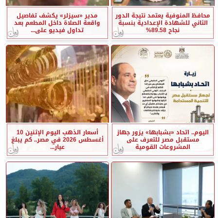
محافظ المنوفية يعتمد نتيجة الدور
مدير «سيزلر» يكشف تفاصيل
الثاني للشهادة الإعدادية بنسبة
واقعة الصلاة داخل المطعم بعد
نجاح 89.58%
تداول فيديو على...
اليوم.. اتحاد «بشبابها» يزور جهاز
أسعار الذهب اليوم الإثنين 10
مستقبل مصر للتعرف على
أغسطس 2026 في مصر.. كم يبلغ
المشروعات القومية
عيار...