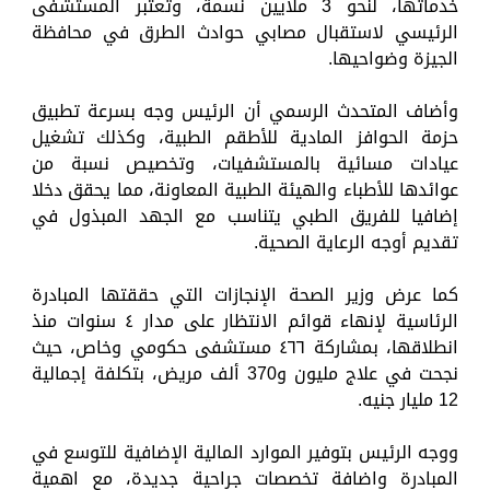
خدماتها، لنحو 3 ملايين نسمة، وتعتبر المستشفى
الرئيسي لاستقبال مصابي حوادث الطرق في محافظة
الجيزة وضواحيها.
وأضاف المتحدث الرسمي أن الرئيس وجه بسرعة تطبيق
حزمة الحوافز المادية للأطقم الطبية، وكذلك تشغيل
عيادات مسائية بالمستشفيات، وتخصيص نسبة من
عوائدها للأطباء والهيئة الطبية المعاونة، مما يحقق دخلا
إضافيا للفريق الطبي يتناسب مع الجهد المبذول في
تقديم أوجه الرعاية الصحية.
كما عرض وزير الصحة الإنجازات التي حققتها المبادرة
الرئاسية لإنهاء قوائم الانتظار على مدار ٤ سنوات منذ
انطلاقها، بمشاركة ٤٦٦ مستشفى حكومي وخاص، حيث
نجحت في علاج مليون و370 ألف مريض، بتكلفة إجمالية
12 مليار جنيه.
ووجه الرئيس بتوفير الموارد المالية الإضافية للتوسع في
المبادرة واضافة تخصصات جراحية جديدة، مع اهمية