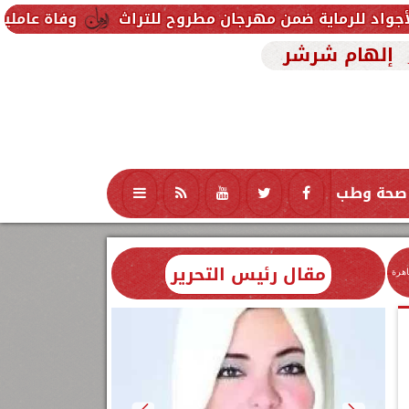
من مهرجان مطروح للتراث
وفاة عاملين متأثرين بإصابت
إلهام شرشر
صحة وطب
تكنولوجيا
منوعات
محافظات
مقال رئيس التحرير
اهرة