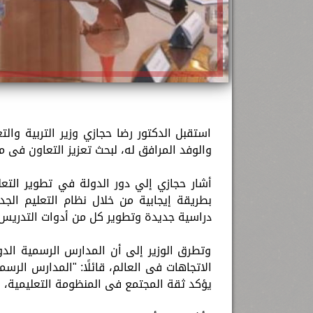
استقبل الدكتور رضا حجازي وزير التربية والتع
والوفد المرافق له، لبحث تعزيز التعاون فى مج
أشار حجازي إلي دور الدولة في تطوير التع
بطريقة إيجابية من خلال نظام التعليم الج
دراسية جديدة وتطوير كل من أدوات التدريس 
وتطرق الوزير إلى أن المدارس الرسمية الدو
الاتجاهات فى العالم، قائلًا: "المدارس الرس
يؤكد ثقة المجتمع فى المنظومة التعليمية، 