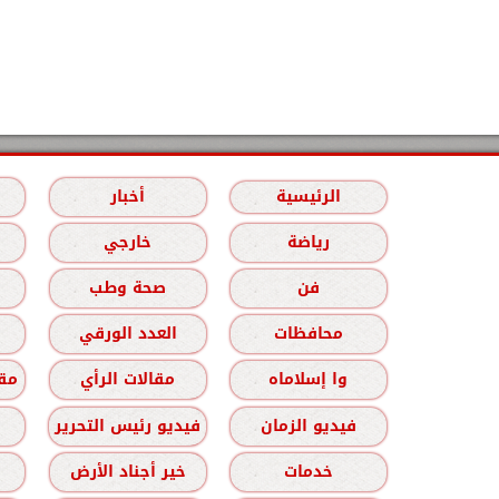
الرئيسية
أخبار
رياضة
خارجي
فن
صحة وطب
محافظات
العدد الورقي
وا إسلاماه
مقالات الرأي
مقا
فيديو الزمان
فيديو رئيس التحرير
خدمات
خير أجناد الأرض