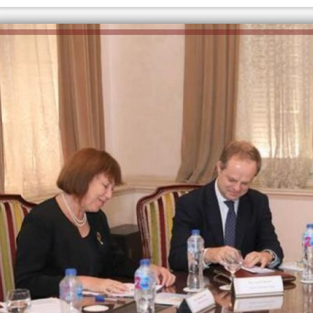
الكاتبة إلهام شرشر تهنئ الرئيس
السيسي بعيد ميلاده وتُشيد بجهوده
إلهام شرشر تكتب: دي مبقتش كورة..
في بناء الدولة
دي سياسة