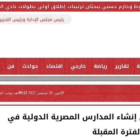
حثان ترتيبات إطلاق أولى بطولات نادي الأجواد للرماية ض
رئيس مجلس الإدارة ورئيس التحرير
ة
تقارير
رياضة
خارجي
اقتصاد
حوادث
فن
الإثنين، 26 سبتمبر 2022
09:22 مـ
بتوقيت الق
 إنشاء المدارس المصرية الدولية في
لفترة المقبلة