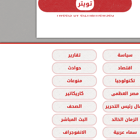
تويتر
Tweets by elzmannewseg
سياسة
تقارير
اقتصاد
حوادث
تكنولوجيا
منوعات
مصر العظمى
كاريكاتير
ل رئيس التحرير
الصحف
الزمان الخالد
البث المباشر
سماء عربية
الانفوجراف