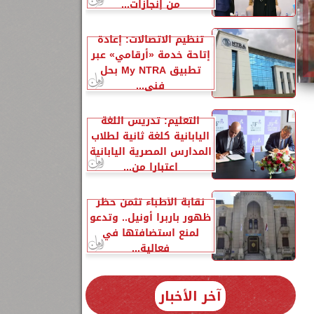
من إنجازات...
تنظيم الاتصالات: إعادة
إتاحة خدمة «أرقامي» عبر
تطبيق My NTRA بحل
فني...
التعليم: تدريس اللغة
اليابانية كلغة ثانية لطلاب
المدارس المصرية اليابانية
اعتبارا من...
نقابة الأطباء تثمن حظر
ظهور باربرا أونيل.. وتدعو
لمنع استضافتها في
فعالية...
آخر الأخبار