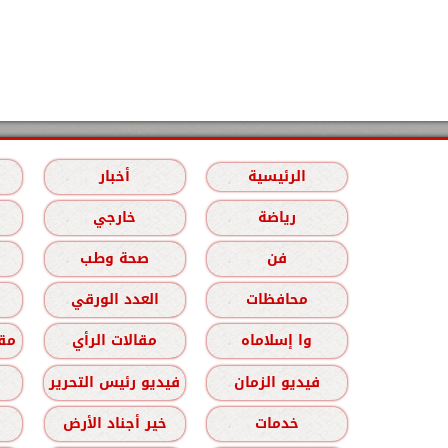
الرئيسية
أخبار
رياضة
خارجي
فن
صحة وطب
محافظات
العدد الورقي
وا إسلاماه
مقالات الرأي
مقا
فيديو الزمان
فيديو رئيس التحرير
خدمات
خير أجناد الأرض