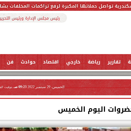
برة لرفع تراكمات المخلفات بشارع ملك حفني وتزيل 150 طنًا من المخلفا
رئيس مجلس الإدارة ورئيس التحرير
ة
تقارير
رياضة
خارجي
اقتصاد
حوادث
فن
الخميس، 29 سبتمبر 2022
09:23 صـ
بتوقيت الق
خضروات اليوم الخميس