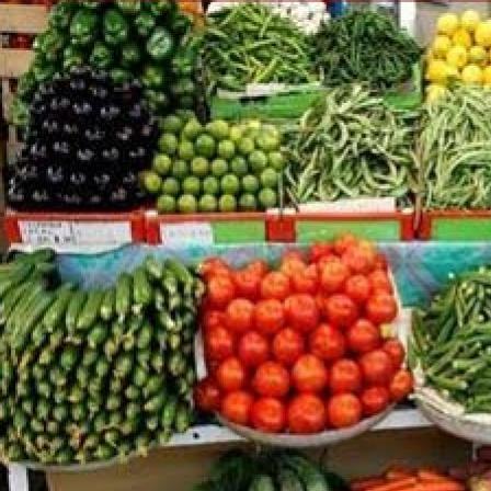
الكاتبة إلهام شرشر تهنئ الرئيس
رسالتى لآخر الزمان «محطة الضبعة
السيسي بعيد ميلاده وتُشيد بجهوده
إله
النووية»... من الحلم إلى التنفيذ
في بناء الدولة