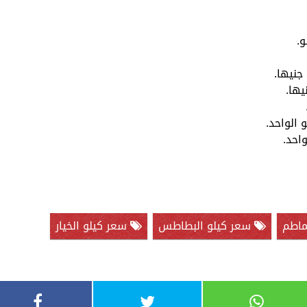
ماطم
سعر كيلو البطاطس
سعر كيلو الخيار