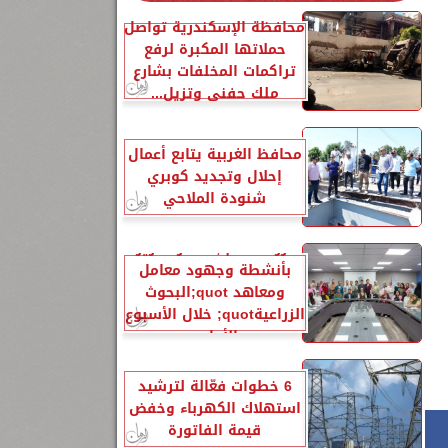
محافظة الإسكندرية تواصل
حملاتها المكبرة لرفع
تراكمات المخلفات بشارع
ملك حفني وتزيل...
محافظ الغربية يتابع أعمال
إحلال وتجديد كوبري
شنودة الملاحي
الزراعةquot; تنشر تقريرًا
بأنشطة وجهود معامل
ومعاهد quot;البحوث
الزراعيةquot; خلال الأسبوع
الأول...
6 خطوات فعّالة لترشيد
استهلاك الكهرباء وخفض
قيمة الفاتورة