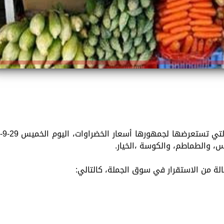
تقدم «الزمان»، استمرارًا للخدمات المتنوعة التي تستعرضها لجمهورها أسعار الخضراوات، اليوم ال
لة من الاستقرار في سوق الجملة، كالتالي: