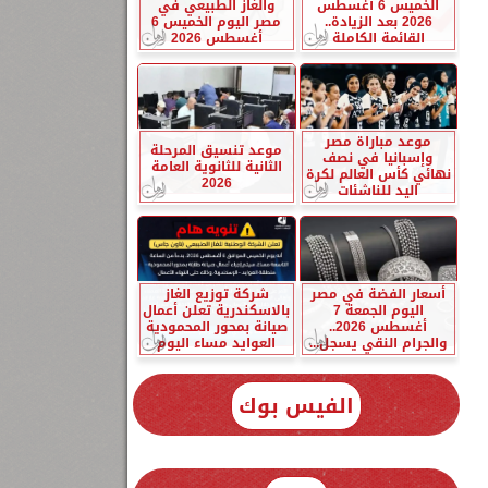
الخميس 6 أغسطس
والغاز الطبيعي في
2026 بعد الزيادة..
مصر اليوم الخميس 6
القائمة الكاملة
أغسطس 2026
موعد مباراة مصر
موعد تنسيق المرحلة
وإسبانيا في نصف
الثانية للثانوية العامة
نهائي كأس العالم لكرة
2026
اليد للناشئات
أسعار الفضة في مصر
شركة توزيع الغاز
اليوم الجمعة 7
بالاسكندرية تعلن أعمال
أغسطس 2026..
صيانة بمحور المحمودية
والجرام النقي يسجل...
العوايد مساء اليوم
الفيس بوك