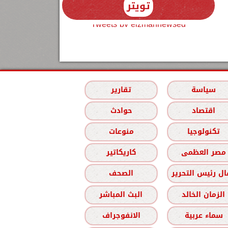
تويتر
Tweets by elzmannewseg
سياسة
تقارير
اقتصاد
حوادث
تكنولوجيا
منوعات
مصر العظمى
كاريكاتير
ل رئيس التحرير
الصحف
الزمان الخالد
البث المباشر
سماء عربية
الانفوجراف