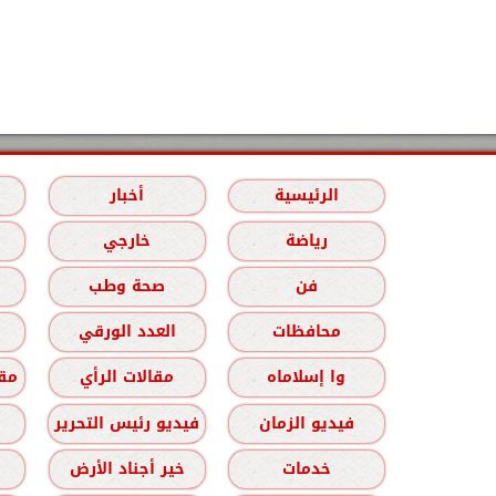
الرئيسية
أخبار
رياضة
خارجي
فن
صحة وطب
محافظات
العدد الورقي
وا إسلاماه
مقالات الرأي
مقا
فيديو الزمان
فيديو رئيس التحرير
خدمات
خير أجناد الأرض