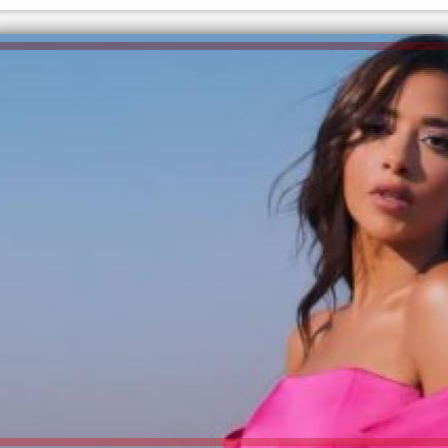
الكاتبة إلهام شرشر تهنئ الرئيس
السيسي بعيد ميلاده وتُشيد بجهوده
إلهام شرشر تكتب: دي مبقتش كورة..
في بناء الدولة
دي سياسة