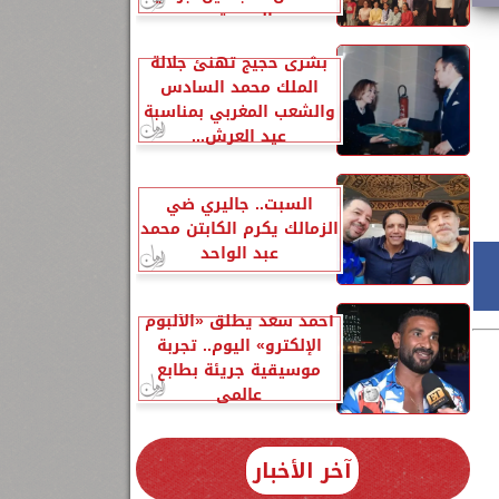
السيدة...
بشرى حجيج تهنئ جلالة
الملك محمد السادس
والشعب المغربي بمناسبة
عيد العرش...
السبت.. جاليري ضي
الزمالك يكرم الكابتن محمد
عبد الواحد
أحمد سعد يطلق «الألبوم
الإلكترو» اليوم.. تجربة
موسيقية جريئة بطابع
عالمي
آخر الأخبار