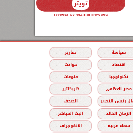
تويتر
Tweets by elzmannewseg
سياسة
تقارير
اقتصاد
حوادث
تكنولوجيا
منوعات
مصر العظمى
كاريكاتير
ل رئيس التحرير
الصحف
الزمان الخالد
البث المباشر
سماء عربية
الانفوجراف