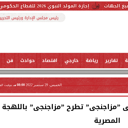
إجازة المولد النبوي 2026 للقطاع الحكومي والخاص.. اعرف الموعد وعدد أيام العطلة
رئيس مجلس الإدارة ورئيس التحرير
ة
تقارير
رياضة
خارجي
اقتصاد
حوادث
فن
الخميس، 29 سبتمبر 2022
08:00 مـ
بتوقيت الق
حى ”مزاجنجى” تطرح ”مزاجنجى” باللهجة
المصرية