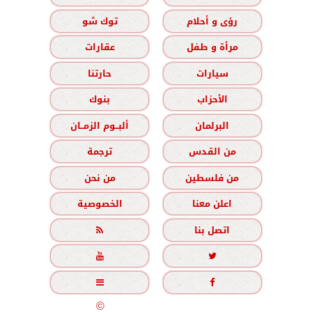
رؤى و أحلام
توك شو
مرأة و طفل
عقارات
سيارات
حارتنا
الأحزاب
بنوك
البرلمان
ألبــوم الزمــان
من القدس
ترجمة
من فلسطين
من نحن
اعلن معنا
الخصوصية
اتصل بنا





جميع الحقوق محفوظة
©