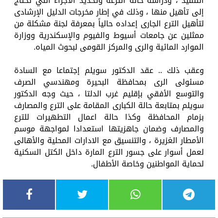
التنفيذ ، ودراسة حالة الترعة وتحديد الأجزاء التي تحتاج
إلى تأهيل منها ، وذلك في إطار مخرجات الدليل الإرشادى
لتأهيل الترع الجارى إعداده حالياً بمعرفة لجنة مشكلة من
ممثلين عن جامعات أسيوط والفيوم والإسكندرية ووزارة
الموارد المائية والرى والمركز القومى لبحوث المياه.
وعقب ذلك .. عقد الدكتور سويلم إجتماعا مع السادة
مسئولى الرى بمحافظة البحيرة ومهندسي الصرف
والتوسع الأفقي بإقليم غرب الدلتا ، حيث وجه الدكتور
سويلم بمتابعة حالة الكبارى المقامة على الترع والمصارف
بزمام المحافظة وكذا حالة اعمال التطهيرات للترع
والمصارف وضمان جاهزيتها استعدادا لمواجهة موسم
الأمطار الغزيرة ، والتنسيق مع الادارات المحلية والأهالى
لعمل أسوار على جسور الترع المارة داخل الكتل السكنية
لحماية المواطنين وخاصة الأطفال.