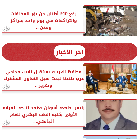
رفع 910 أطنان من بؤر المخلفات
والتراكمات في يوم واحد بمراكز
ومدن...
آخر الأخبار
محافظ الغربية يستقبل نقيب محامي
غرب طنطا لبحث سبل التعاون المشترك
وتعزيز...
رئيس جامعة أسوان يعتمد نتيجة الفرقة
الأولى بكلية الطب البشري للعام
الجامعي...