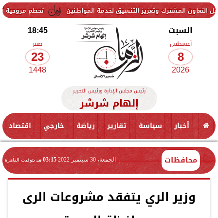
مشترك وتعزيز التنسيق لخدمة المواطنين
تحطم مروحية أثناء مكافحة حري
السبت
18:45
أغسطس
صفر
23
8
1448
2026
رئيس مجلس الإدارة ورئيس التحرير
إلهام شرشر
أخبار
سياسة
تقارير
رياضة
خارجي
اقتصاد
محافظات
الجمعة، 30 سبتمبر 2022
03:15 مـ
بتوقيت القاهرة
وزير الري يتفقد مشروعات الرى