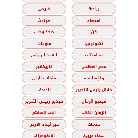
رياضة
خارجي
اقتصاد
حوادث
فن
صحة وطب
تكنولوجيا
منوعات
محافظات
العدد الورقي
مصر العظمى
كاريكاتير
وا إسلاماه
مقالات الرأي
مقال رئيس التحرير
الصحف
فيديو الزمان
فيديو رئيس التحرير
الزمان الخالد
البث المباشر
خدمات
خير أجناد الأرض
سماء عربية
الانفوجراف