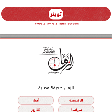
تويتر
Tweets by elzmannewseg
الزمان صحيفة مصرية
الرئيسية
أخبار
سياسة
تقارير