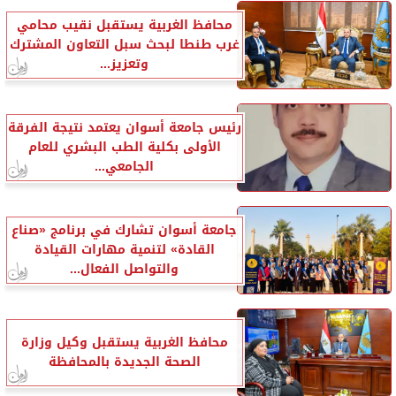
محافظ الغربية يستقبل نقيب محامي
غرب طنطا لبحث سبل التعاون المشترك
وتعزيز...
رئيس جامعة أسوان يعتمد نتيجة الفرقة
الأولى بكلية الطب البشري للعام
الجامعي...
جامعة أسوان تشارك في برنامج «صناع
القادة» لتنمية مهارات القيادة
والتواصل الفعال...
محافظ الغربية يستقبل وكيل وزارة
الصحة الجديدة بالمحافظة