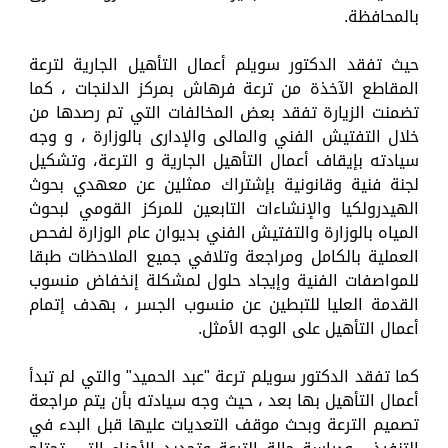
بالمحافظة.
حيث تفقد الدكتور سويلم أعمال التأهيل الجارية لترعة
المقاطع الآخذة من ترعة فرهاش بمركز الدلنجات ، كما
تضمنت الزيارة تفقد بعض المخالفات التي تم رصدها من
خلال التفتيش الفني والمالى والإدارى بالوزارة ، و وجه
سيادته بإيقاف أعمال التأهيل الجارية و الترعة، وتشكيل
لجنة فنية وقانونية بإشتراك ممثلين عن معهدي بحوث
الهيدرولكيا والإنشاءات التابعين للمركز القومي لبحوث
المياه بالوزارة والتفتيش الفني بديوان عام الوزارة لفحص
العملية بالكامل ومراجعة وتلافي جميع الملاحظات طبقا
للمواصفات الفنية وإيجاد حلول لمشكلة إنخفاض منسوب
القدمة العليا للتبطين عن منسوب الجسر ، بهدف إتمام
أعمال التأهيل على الوجه الأمثل.
كما تفقد الدكتور سويلم ترعة "عبد الحميد" والتي لم تبدأ
أعمال التأهيل بها بعد ، حيث وجه سيادته بأن يتم مراجعة
تصميم الترعة وبحث موقف التعديات عليها قبل البدء في