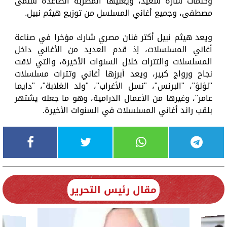
وكلمات ساره سعيد، ويغنيها المطربة الصاعدة سلمى
مصطفى، وجميع أغاني المسلسل من توزيع هيثم نبيل.
ويعد هيثم نبيل أكتر فنان مصري شارك مؤخرا في صناعة
أغاني المسلسلات، إذ قدم العديد من الأغاني داخل
المسلسلات والتترات خلال السنوات الأخيرة، والتي لاقت
نجاح ورواج كبير، ويعد أبرزها أغاني وتترات مسلسلات
"لؤلؤ"، "البرنس"، "نسل الأغراب"، "ولد الغلابة"، "دايما
عامر"، وغيرها من الأعمال الدرامية، وهو ما جعله يشتهر
بلقب رائد أغاني المسلسلات في السنوات الأخيرة.
مقال رئيس التحرير