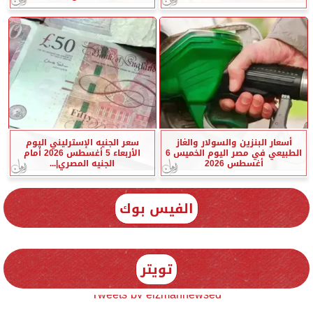
أسعار البنزين والسولار والغاز
سعر الجنيه الإسترليني اليوم
الطبيعي في مصر اليوم الخميس 6
الأربعاء 5 أغسطس 2026 أمام
أغسطس 2026
الجنيه المصري|...
الفيس بوك
تويتر
Tweets by elzmannewseg