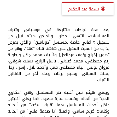
بسمة عبد الحكيم
بعد عدة نجاحات متتابعة في موسيقى وتترات
المسلسلات، انتهى المطرب والملحن هيثم نبيل من
تسجيل ٣ أغاني خاصة بمسلسل "دوبامين"، والذي يعرض
بداية من السبت المقبل على شاشة قناة "cbc"، وهو من
تصوير إخراج رؤوف عبدالعزيز وتأليف محمد جلال وبطولة
ريم مصطفى، محمد كيلاني، باسل الزارو، بسنت شوقى،
مروان يونس، تيام مصطفى قمر، وأحمد بلال، إسراء رخا،
بسنت السبقى، وحليم بركات وعدد آخر من الفنانين
الشباب.
ويغني هيثم نبيل أغنية تتر المسلسل وهي "حكاوي
الحب" من ألحانه وكلمات سارة سعيد، كما يغني أغنيتين
داخل أحداث المسلسل هما "قلبك سكت" من ألحانه
وكلمات كريم سامي، وأغنية "يا صدمة قلبي" من ألحانه