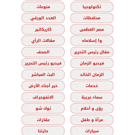
تكنولوجيا
منوعات
محافظات
العدد الورقي
مصر العظمى
كاريكاتير
وا إسلاماه
مقالات الرأي
مقال رئيس التحرير
الصحف
فيديو الزمان
فيديو رئيس التحرير
الزمان الخالد
البث المباشر
خدمات
خير أجناد الأرض
سماء عربية
الانفوجراف
رؤى و أحلام
توك شو
مرأة و طفل
عقارات
سيارات
حارتنا