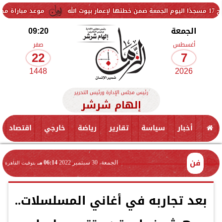
موعد مباراة مصر وإسبانيا في
الجمعة
09:20
أغسطس
صفر
22
7
1448
2026
رئيس مجلس الإدارة ورئيس التحرير
إلهام شرشر
أخبار
سياسة
تقارير
رياضة
خارجي
اقتصاد
فن
الجمعة، 30 سبتمبر 2022
06:14 مـ
بتوقيت القاهرة
بعد تجاربه في أغاني المسلسلات..