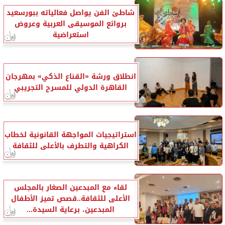
شاطئ الفن يواصل فعالياته ببورسعيد
بروائع الموسيقى العربية وعروض
استعراضية
انطلاق ورشة «القناع الذكي» بمهرجان
القاهرة الدولي للمسرح التجريبي
استراتيجيات المواجهة القانونية لخطاب
الكراهية والتطرف بالأعلى للثقافة
لقاء مع المبدعين الصغار بالمجلس
الأعلى للثقافة..قصص تميز الأطفال
المبدعين، برعاية السيدة...