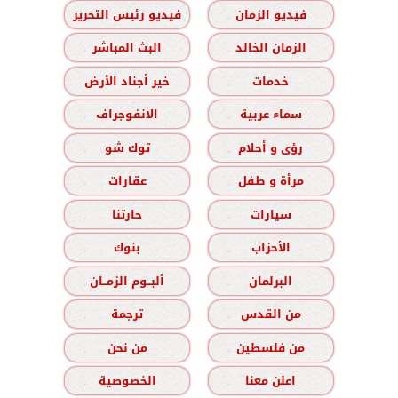
فيديو الزمان
فيديو رئيس التحرير
الزمان الخالد
البث المباشر
خدمات
خير أجناد الأرض
سماء عربية
الانفوجراف
رؤى و أحلام
توك شو
مرأة و طفل
عقارات
سيارات
حارتنا
الأحزاب
بنوك
البرلمان
ألبــوم الزمــان
من القدس
ترجمة
من فلسطين
من نحن
اعلن معنا
الخصوصية