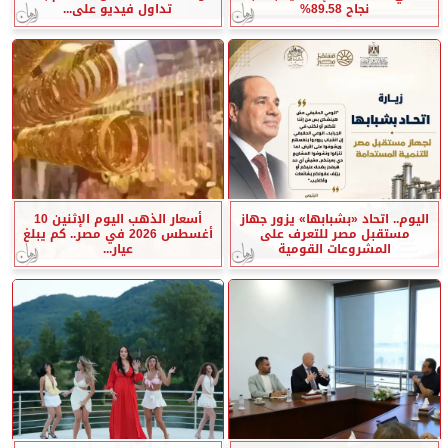
نجاح 89.58%
تداول فيديو على...
اليوم.. اتحاد «بشبابها» يزور جهاز
أسعار الذهب اليوم الإثنين 10
مستقبل مصر للتعرف على
أغسطس 2026 في مصر.. كم يبلغ
المشروعات القومية
عيار...