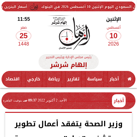
سطس 2026 في البنوك
أسعار البنزين والسولار اليوم.
الإثنين
11:55
أغسطس
صفر
25
10
1448
2026
رئيس مجلس الإدارة ورئيس التحرير
إلهام شرشر
أخبار
سياسة
تقارير
رياضة
خارجي
اقتصاد
أخبار
الأحد، 2 أكتوبر 2022
09:37 صـ
بتوقيت القاهرة
وزير الصحة يتفقد أعمال تطوير