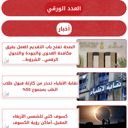
العدد الورقي
أخبار
الصحة تفتح باب التقديم للعمل بفرق
مكافحة العدوى والجودة والتحول
الرقمي.. الشروط...
نقابة الأطباء تحذر من كارثة قبول طلاب
الطب بمجموع 50%
كسوف كلي للشمس الأربعاء
المقبل..أماكن رؤية الكسوف