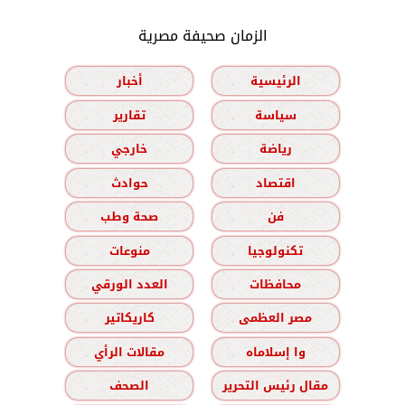
الزمان صحيفة مصرية
الرئيسية
أخبار
سياسة
تقارير
رياضة
خارجي
اقتصاد
حوادث
فن
صحة وطب
تكنولوجيا
منوعات
محافظات
العدد الورقي
مصر العظمى
كاريكاتير
وا إسلاماه
مقالات الرأي
مقال رئيس التحرير
الصحف