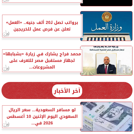
برواتب تصل لـ20 ألف جنيه.. «العمل»
تعلن عن فرص عمل للخريجين
محمد فراج يشارك في زيارة «بشبابها»
لجهاز مستقبل مصر للتعرف على
المشروعات...
آخر الأخبار
لو مسافر السعودية... سعر الريال
السعودي اليوم الإثنين 10 أغسطس
2026 في...