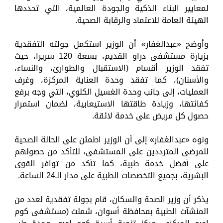
لمعايير البناء الذكية والجودة العالمية، التي تحددها
الهيئة العامة للاعتماد والرقابة الصحية.
وأوضح «عبدالغفار» أن الوزير استكمل جولته التفقدية
بزيارة مستشفى دراو القديم، بسعة 120 سريرا، حيث
تفقد الوزير أقسام (الاستقبال والطوارئ، والنساء،
والأسنان)، كما تفقد وحدة العناية المركزة، وغرف
العمليات، إلى جانب وحدة الغسيل الكلوي، التي وجه برفع
كفائتها، وزيادة طاقتها الاستيعابية، لضمان استمرار
حصول كل مريض على خدمة لائقة.
ونوه «عبدالغفار» إلى أن الوزير اطمئن على الحالة الصحية
للمرضى المترددين على المستشفى، للتأكد من حصولهم
على أفضل خدمة طبية، كما تأكد من توافر القوى
البشرية، بجميع التخصصات الطبية على مدار الـ24 الساعة.
يذكر أن وزير الصحة والسكان، قام بجولة تفقدية لعدد من
المنشآت الطبية بمحافظة أسوان، شملت (مستشفى كوم