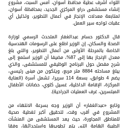
اللواء أشرف عطية محافظ أسوان، أمس السبت، مشروع
إنشاء مستشفى دراو المركزي الجديد، بمحافظة أسوان،
لمتابعة معدلات الإنجاز في أعمال التطوير، وتذليل أي
عقبات تواجه سير العمل.
قال الدكتور حسام عبدالغفار المتحدث الرسمي لوزارة
الصحة والسكان، إن الوزير اطلع على الرسومات الهندسية
الخاصة بالمرحلة الأولى من أعمال التطوير، والتي بلغ
معدل الإنجاز بها إلى 87%، مضيفا أن الوزير استمع إلى
شرح مفصل حول البرنامج الوظيفي للمستشفى، والذي
يبلغ مساحته 8884 متر مربع، ويتكون من مبنى رئيسي،
يضم 4 طوابق، بسعة 114 سريرا، تشمل أسرة (العناية
المركزة، الإقامة الداخلية، غسيل كلوي، حضانات الأطفال
المبتسرين، غرف العمليات الجراحية).
وتابع «عبدالغفار» أن الوزير وجه بسرعة الانتهاء من
المشروع في أقرب وقت، لتحقيق أكبر تغطية صحية
للمناطق المجاورة، حيث يعد المستشفى من المنشآت
الطبية الهامة التي يتم تطويرها واستحداثها، وفقا