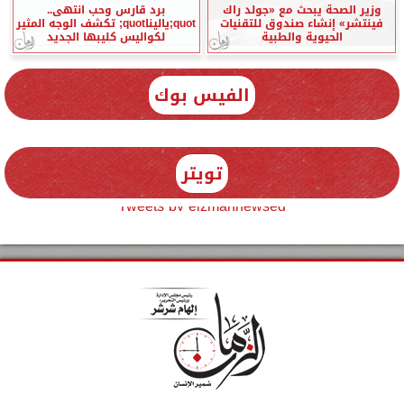
وزير الصحة يبحث مع «جولد راك
برد قارس وحب انتهى..
فينتشر» إنشاء صندوق للتقنيات
quot;ياليناquot; تكشف الوجه المثير
الحيوية والطبية
لكواليس كليبها الجديد
الفيس بوك
تويتر
Tweets by elzmannewseg