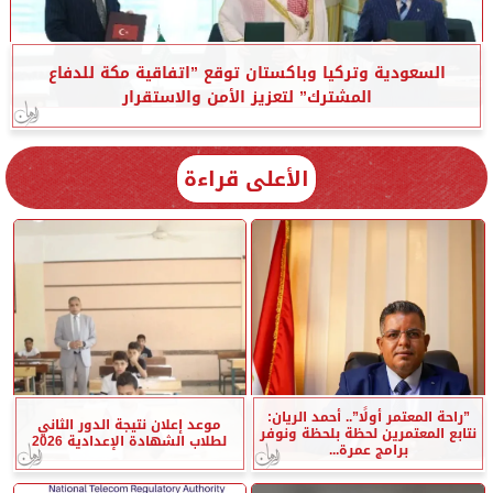
السعودية وتركيا وباكستان توقع ”اتفاقية مكة للدفاع
المشترك” لتعزيز الأمن والاستقرار
الأعلى قراءة
”راحة المعتمر أولًا”.. أحمد الريان:
موعد إعلان نتيجة الدور الثاني
نتابع المعتمرين لحظة بلحظة ونوفر
لطلاب الشهادة الإعدادية 2026
برامج عمرة...