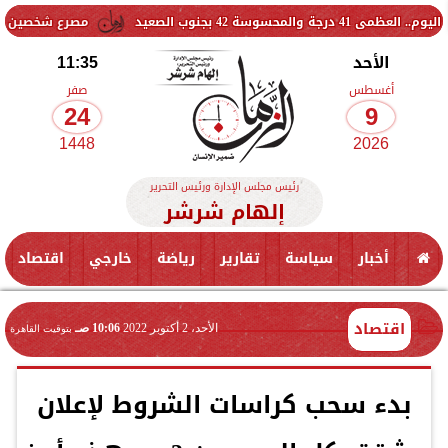
لصعيد
مصرع شخصين وإصابة 6 آخرين في حادث تصادم بطريق العلمين
الأحد
11:35
أغسطس
صفر
24
9
1448
2026
رئيس مجلس الإدارة ورئيس التحرير
إلهام شرشر
أخبار
سياسة
تقارير
رياضة
خارجي
اقتصاد
اقتصاد
الأحد، 2 أكتوبر 2022
10:06 صـ
بتوقيت القاهرة
بدء سحب كراسات الشروط لإعلان