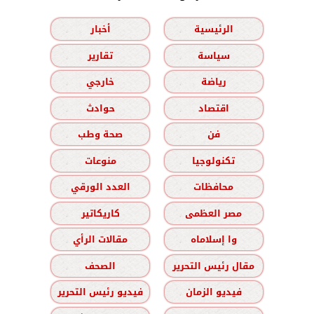
الرئيسية
أخبار
سياسة
تقارير
رياضة
خارجي
اقتصاد
حوادث
فن
صحة وطب
تكنولوجيا
منوعات
محافظات
العدد الورقي
مصر العظمى
كاريكاتير
وا إسلاماه
مقالات الرأي
مقال رئيس التحرير
الصحف
فيديو الزمان
فيديو رئيس التحرير