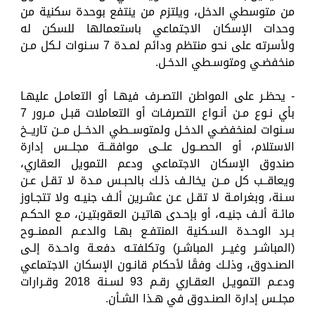
من متوسطي الدخل، ويلتزم من ينتفع بوحدة سكنية من
وحدات الإسكان الاجتماعي باستعمالها للسكن له
ولأسرته على نحو منتظم ودائم لمـدة 7 سـنوات لـكل مـن
منخفضـي ومتوسـطي الدخـل.
- يحظـر على المواطن التصـرف فيهـا أو التعامـل عليهـا
بأي نـوع مـن أنـواع التصرفـات أو التعاملات قبـل مـرور 7
سـنوات لمنخفضـي الدخـل ولمتوســطي الدخــل مــن تاريــخ
الاستلام، أو الحصــول علــى موافقــة مجلــس إدارة
صندوق الإسكان الاجتماعي ودعم التمويل العقاري،
ويعاقــب كل مــن يخالـف ذلـك بالحبـس مـدة لا تقـل عـن
سـنة، وبغرامـة لا تقـل عـن عشـرين ألـف جنيـه ولا تتجـاوز
مائـة ألـف جنيـه، أو بإحـدى هاتيـن العقوبتيـن، مـع الحكـم
بـرد الوحـدة السـكنية المنتفـع بهـا والدعـم الممنــوح
(المباشـر وغيــر المباشـر) وتكلفتـه دفعـة واحـدة إلـى
الصنـدوق، وذلـك وفقًا لأحكام قانـون الإسكان الاجتماعي
ودعـم التمويـل العقـاري رقـم 93 لسـنة 2018 وقـرارات
مجلـس إدارة الصنـدوق في هـذا الشـأن.