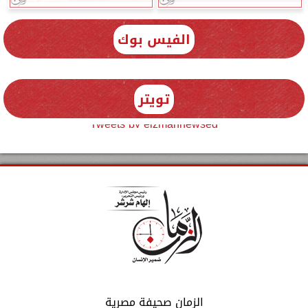
الفيس بوك
تويتر
Tweets by elzmannewseg
الزمان صحيفة مصرية