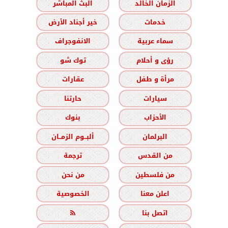
الزمان الخالد
البث المباشر
خدمات
خير أجناد الأرض
سماء عربية
الانفوجراف
رؤى و أحلام
توك شو
مرأة و طفل
عقارات
سيارات
حارتنا
الأحزاب
بنوك
البرلمان
ألبــوم الزمــان
من القدس
ترجمة
من فلسطين
من نحن
اعلن معنا
الخصوصية
اتصل بنا
