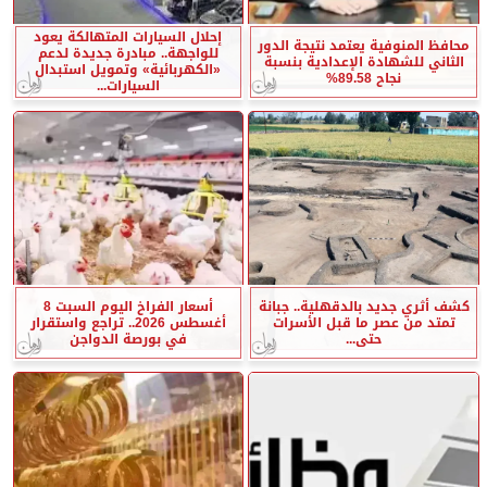
إحلال السيارات المتهالكة يعود
محافظ المنوفية يعتمد نتيجة الدور
للواجهة.. مبادرة جديدة لدعم
الثاني للشهادة الإعدادية بنسبة
«الكهربائية» وتمويل استبدال
نجاح 89.58%
السيارات...
كشف أثري جديد بالدقهلية.. جبانة
أسعار الفراخ اليوم السبت 8
تمتد من عصر ما قبل الأسرات
أغسطس 2026.. تراجع واستقرار
حتى...
في بورصة الدواجن