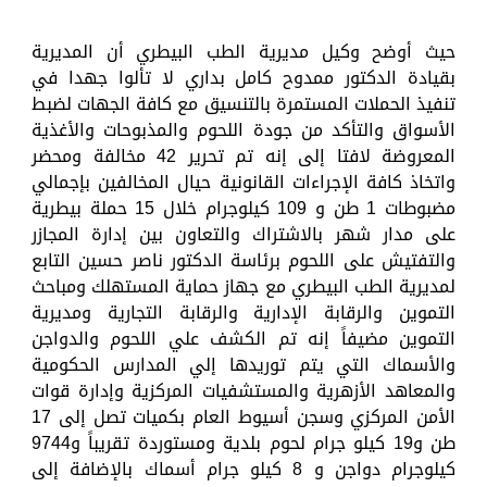
حيث أوضح وكيل مديرية الطب البيطري أن المديرية
بقيادة الدكتور ممدوح كامل بداري لا تألوا جهدا في
تنفيذ الحملات المستمرة بالتنسيق مع كافة الجهات لضبط
الأسواق والتأكد من جودة اللحوم والمذبوحات والأغذية
المعروضة لافتا إلى إنه تم تحرير 42 مخالفة ومحضر
واتخاذ كافة الإجراءات القانونية حيال المخالفين بإجمالي
مضبوطات 1 طن و 109 كيلوجرام خلال 15 حملة بيطرية
على مدار شهر بالاشتراك والتعاون بين إدارة المجازر
والتفتيش على اللحوم برئاسة الدكتور ناصر حسين التابع
لمديرية الطب البيطري مع جهاز حماية المستهلك ومباحث
التموين والرقابة الإدارية والرقابة التجارية ومديرية
التموين مضيفاً إنه تم الكشف علي اللحوم والدواجن
والأسماك التي يتم توريدها إلي المدارس الحكومية
والمعاهد الأزهرية والمستشفيات المركزية وإدارة قوات
الأمن المركزي وسجن أسيوط العام بكميات تصل إلى 17
طن و19 كيلو جرام لحوم بلدية ومستوردة تقريباً و9744
كيلوجرام دواجن و 8 كيلو جرام أسماك بالإضافة إلى