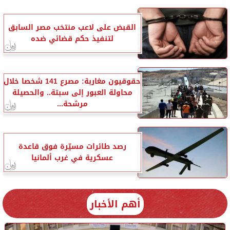
القبض على لاعب منتخب مصر السابق
لتنفيذ حكم قضائي ضده
حقوقيون مغاربة: مصرع 141 شخصا خلال
محاولة العبور إلى سبتة.. والحصيلة
مرشحة...
رصد طائرات مسيّرة فوق قاعدة
عسكرية في غرب ألمانيا
أهم الأخبار