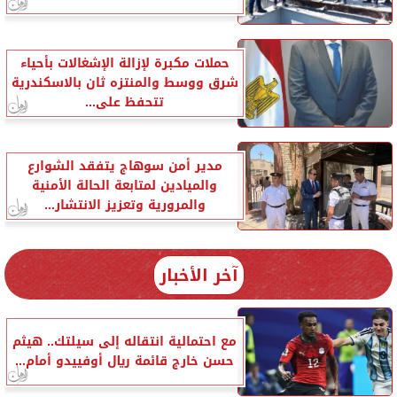
حملات مكبرة لإزالة الإشغالات بأحياء
شرق ووسط والمنتزه ثان بالاسكندرية
تتحفظ على...
مدير أمن سوهاج يتفقد الشوارع
والميادين لمتابعة الحالة الأمنية
والمرورية وتعزيز الانتشار...
آخر الأخبار
مع احتمالية انتقاله إلى سيلتك.. هيثم
حسن خارج قائمة ريال أوفييدو أمام...