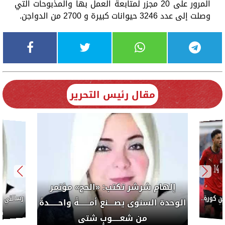
المرور على 20 مجزر لمتابعة العمل بها والمذبوحات التي
وصلت إلى عدد 3246 حيوانات كبيرة و 2700 من الدواجن.
مقال رئيس التحرير
إلهام شرشر تكتب: «الحج» مؤتمر
كورة..
الوحدة السنوى يصــــنع أمـــــــةً واحــــــدةً
ضب
من شعـــــوبٍ شتى