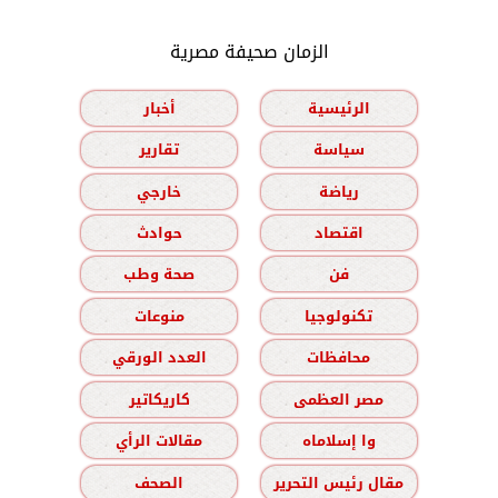
الزمان صحيفة مصرية
الرئيسية
أخبار
سياسة
تقارير
رياضة
خارجي
اقتصاد
حوادث
فن
صحة وطب
تكنولوجيا
منوعات
محافظات
العدد الورقي
مصر العظمى
كاريكاتير
وا إسلاماه
مقالات الرأي
مقال رئيس التحرير
الصحف