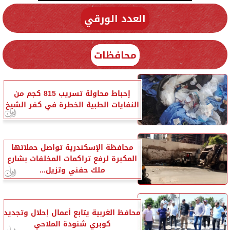
العدد الورقي
محافظات
إحباط محاولة تسريب 815 كجم من
النفايات الطبية الخطرة في كفر الشيخ
محافظة الإسكندرية تواصل حملاتها
المكبرة لرفع تراكمات المخلفات بشارع
ملك حفني وتزيل...
محافظ الغربية يتابع أعمال إحلال وتجديد
كوبري شنودة الملاحي