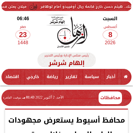
حسن خارج قائمة ريال أوفييدو أمام لوهافر
ميلان يعلن فسخ عقد إسماعيل
السبت
06:46
أغسطس
صفر
23
8
1448
2026
رئيس مجلس الإدارة ورئيس التحرير
إلهام شرشر
أخبار
سياسة
تقارير
رياضة
خارجي
اقتصاد
محافظات
الأحد، 2 أكتوبر 2022
01:43 مـ
بتوقيت القاهرة
محافظ أسيوط يستعرض مجهودات