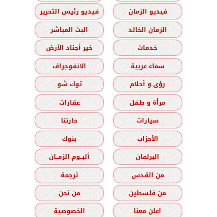
فيديو الزمان
فيديو رئيس التحرير
الزمان الخالد
البث المباشر
خدمات
خير أجناد الأرض
سماء عربية
الانفوجراف
رؤى و أحلام
توك شو
مرأة و طفل
عقارات
سيارات
حارتنا
الأحزاب
بنوك
البرلمان
ألبــوم الزمــان
من القدس
ترجمة
من فلسطين
من نحن
اعلن معنا
الخصوصية