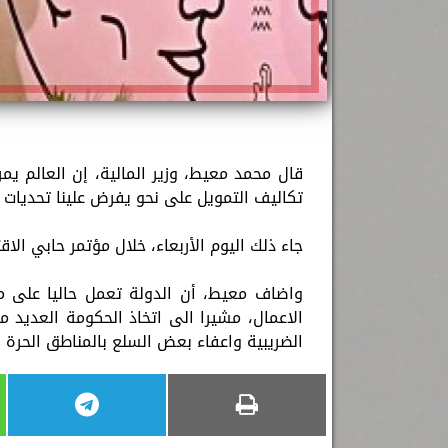
تكاليف التمويل على نحو يفرض علينا تحديات 
جاء ذلك اليوم الأربعاء، خلال مؤتمر حابي الا
واضاف معيط، أن الدولة تعمل حاليا على م
الاعمال، مشيرا الى اتخاذ الحكومة العديد م
الضريبية واعفاء بعض السلع بالمناطق الحرة 