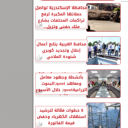
محافظة الإسكندرية تواصل
حملاتها المكبرة لرفع
تراكمات المخلفات بشارع
ملك حفني وتزيل...
محافظ الغربية يتابع أعمال
إحلال وتجديد كوبري
شنودة الملاحي
الزراعةquot; تنشر تقريرًا
بأنشطة وجهود معامل
ومعاهد quot;البحوث
الزراعيةquot; خلال الأسبوع
الأول...
6 خطوات فعّالة لترشيد
استهلاك الكهرباء وخفض
قيمة الفاتورة