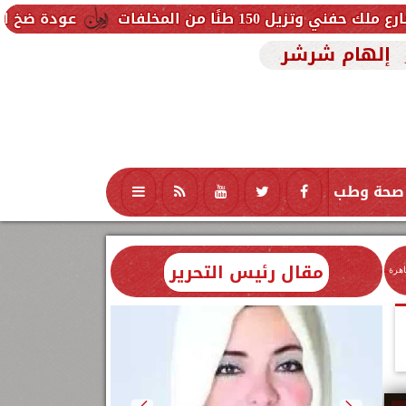
المخلفات
عودة ضخ المياه تدريجيًا ل
إلهام شرشر
صحة وطب
تكنولوجيا
منوعات
محافظات
مقال رئيس التحرير
اهرة