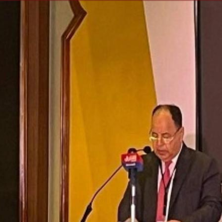
الكاتبة إلهام شرشر تهنئ الرئيس
السيسي بعيد ميلاده وتُشيد بجهوده
إلهام شرشر تكتب: دي مبقتش كورة..
في بناء الدولة
دي سياسة