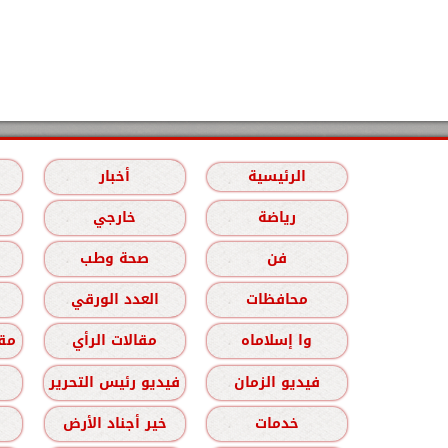
الرئيسية
أخبار
رياضة
خارجي
فن
صحة وطب
محافظات
العدد الورقي
وا إسلاماه
مقالات الرأي
مقا
فيديو الزمان
فيديو رئيس التحرير
خدمات
خير أجناد الأرض