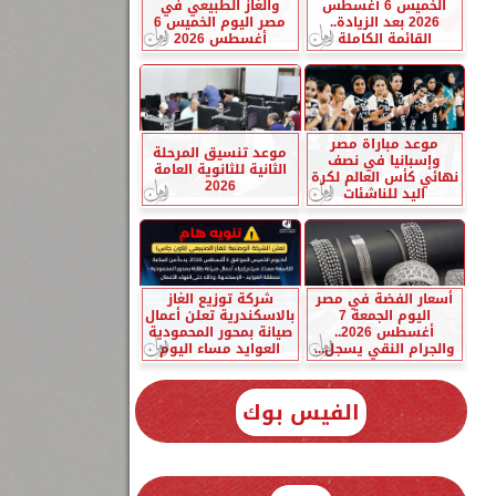
الخميس 6 أغسطس
والغاز الطبيعي في
2026 بعد الزيادة..
مصر اليوم الخميس 6
القائمة الكاملة
أغسطس 2026
موعد مباراة مصر
موعد تنسيق المرحلة
وإسبانيا في نصف
الثانية للثانوية العامة
نهائي كأس العالم لكرة
2026
اليد للناشئات
أسعار الفضة في مصر
شركة توزيع الغاز
اليوم الجمعة 7
بالاسكندرية تعلن أعمال
أغسطس 2026..
صيانة بمحور المحمودية
والجرام النقي يسجل...
العوايد مساء اليوم
الفيس بوك