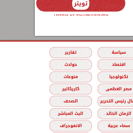
تويتر
Tweets by elzmannewseg
سياسة
تقارير
اقتصاد
حوادث
تكنولوجيا
منوعات
مصر العظمى
كاريكاتير
ل رئيس التحرير
الصحف
الزمان الخالد
البث المباشر
سماء عربية
الانفوجراف