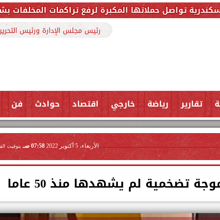
تها المكبرة لرفع تراكمات المخلفات بشارع ملك حفني وتزيل 150 طنًا من 
رئيس مجلس الإدارة ورئيس التحرير
ة
تقارير
رياضة
خارجي
اقتصاد
حوادث
فن
الأربعاء، 5 أكتوبر 2022
07:58 صـ
بتوقيت الق
وجة تضخمية لم يشهدها منذ 50 عاما