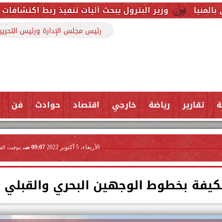
البترول يبحث آليات تنفيذ ربط اكتشافات الشركة في قبرص بال
رئيس مجلس الإدارة ورئيس التحرير
ة
تقارير
رياضة
خارجي
اقتصاد
حوادث
فن
الأربعاء، 5 أكتوبر 2022
09:07 صـ
بتوقيت الق
مكيفة بخطوط الوجهين البحري والقبلي