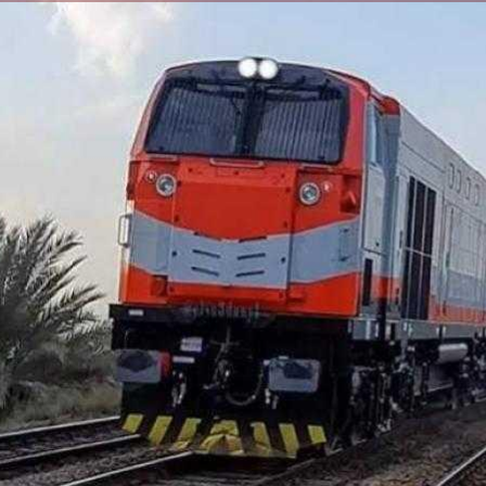
الكاتبة إلهام شرشر تهنئ الرئيس
عة
السيسي بعيد ميلاده وتُشيد بجهوده
إلهام شرشر تكتب: دي
في بناء الدولة
دي سيا