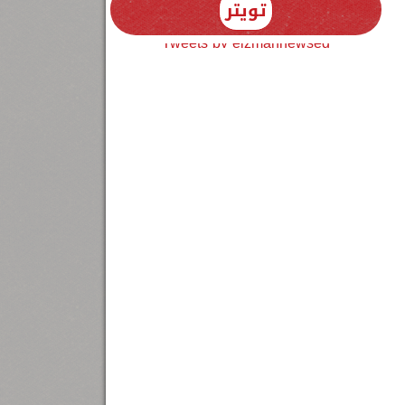
تويتر
Tweets by elzmannewseg