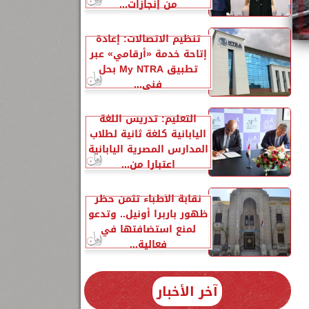
من إنجازات...
تنظيم الاتصالات: إعادة
إتاحة خدمة «أرقامي» عبر
تطبيق My NTRA بحل
فني...
التعليم: تدريس اللغة
2
اليابانية كلغة ثانية لطلاب
المدارس المصرية اليابانية
اعتبارا من...
نقابة الأطباء تثمن حظر
ظهور باربرا أونيل.. وتدعو
لمنع استضافتها في
فعالية...
آخر الأخبار