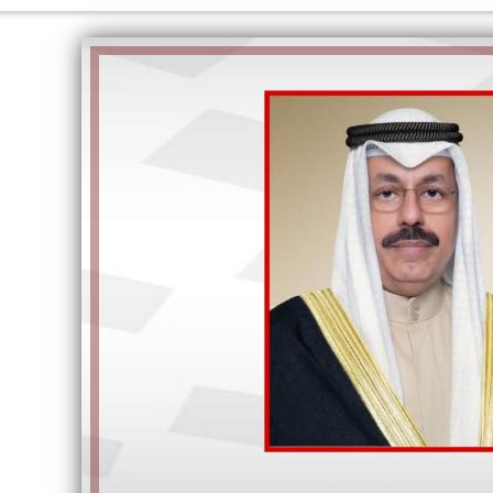
الكاتبة إلهام شرشر تهنئ الرئيس
رسالتى لآخر الزمان «محطة الضبعة
السيسي بعيد ميلاده وتُشيد بجهوده
النووية»... من الحلم إلى التنفيذ
في بناء الدولة