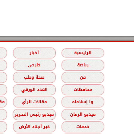
الرئيسية
أخبار
رياضة
خارجي
فن
صحة وطب
محافظات
العدد الورقي
وا إسلاماه
مقالات الرأي
مقا
فيديو الزمان
فيديو رئيس التحرير
خدمات
خير أجناد الأرض