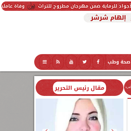
ضمن مهرجان مطروح للتراث
وفاة عاملين متأثرين بإصابت
إلهام شرشر
صحة وطب
تكنولوجيا
منوعات
محافظات
مقال رئيس التحرير
اهرة