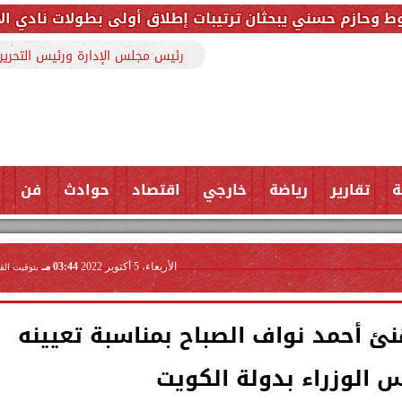
بحثان ترتيبات إطلاق أولى بطولات نادي الأجواد للرماية 
رئيس مجلس الإدارة ورئيس التحرير
ة
تقارير
رياضة
خارجي
اقتصاد
حوادث
فن
الأربعاء، 5 أكتوبر 2022
03:44 مـ
بتوقيت الق
نئ أحمد نواف الصباح بمناسبة تعيينه
س الوزراء بدولة الكويت