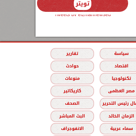
تويتر
Tweets by elzmannewseg
سياسة
تقارير
اقتصاد
حوادث
تكنولوجيا
منوعات
مصر العظمى
كاريكاتير
ل رئيس التحرير
الصحف
الزمان الخالد
البث المباشر
سماء عربية
الانفوجراف