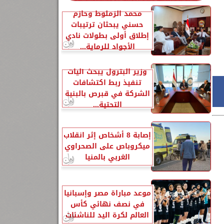
محمد الزملوط وحازم
حسني يبحثان ترتيبات
إطلاق أولى بطولات نادي
الأجواد للرماية...
وزير البترول يبحث آليات
تنفيذ ربط اكتشافات
الشركة في قبرص بالبنية
التحتية...
إصابة 8 أشخاص إثر انقلاب
ميكروباص على الصحراوي
الغربي بالمنيا
موعد مباراة مصر وإسبانيا
في نصف نهائي كأس
العالم لكرة اليد للناشئات