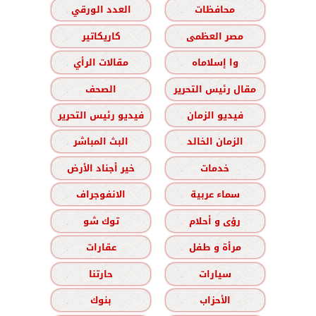
محافظات
العدد الورقي
مصر العظمى
كاريكاتير
وا إسلاماه
مقالات الرأي
مقال رئيس التحرير
الصحف
فيديو الزمان
فيديو رئيس التحرير
الزمان الخالد
البث المباشر
خدمات
خير أجناد الأرض
سماء عربية
الانفوجراف
رؤى و أحلام
توك شو
مرأة و طفل
عقارات
سيارات
حارتنا
الأحزاب
بنوك