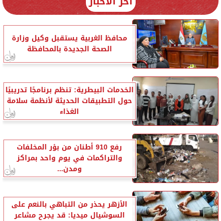
آخر الأخبار
محافظ الغربية يستقبل وكيل وزارة
الصحة الجديدة بالمحافظة
الخدمات البيطرية: تنظم برنامجًا تدريبيًا
حول التطبيقات الحديثة لأنظمة سلامة
الغذاء
رفع 910 أطنان من بؤر المخلفات
والتراكمات في يوم واحد بمراكز
ومدن...
الأزهر يحذر من التباهي بالنعم على
السوشيال ميديا: قد يجرح مشاعر