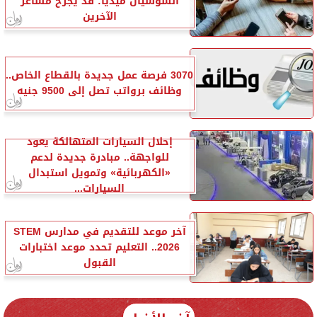
السوشيال ميديا: قد يجرح مشاعر
الآخرين
3070 فرصة عمل جديدة بالقطاع الخاص..
وظائف برواتب تصل إلى 9500 جنيه
إحلال السيارات المتهالكة يعود
للواجهة.. مبادرة جديدة لدعم
«الكهربائية» وتمويل استبدال
السيارات...
آخر موعد للتقديم في مدارس STEM
2026.. التعليم تحدد موعد اختبارات
القبول