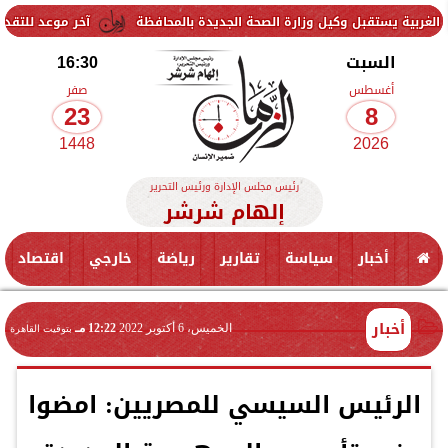
 وكيل وزارة الصحة الجديدة بالمحافظة
آخر موعد للتقديم في مدارس STEM 2026.. التعليم تحدد موعد اختبارات القبول
السبت
16:30
أغسطس
صفر
23
8
1448
2026
رئيس مجلس الإدارة ورئيس التحرير
إلهام شرشر
أخبار
سياسة
تقارير
رياضة
خارجي
اقتصاد
أخبار
الخميس، 6 أكتوبر 2022
12:22 مـ
بتوقيت القاهرة
الرئيس السيسي للمصريين: امضوا