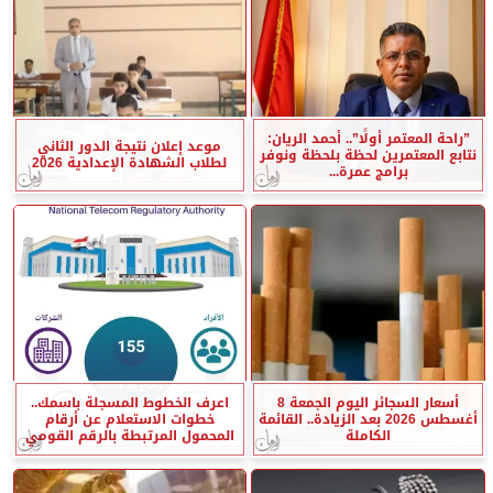
”راحة المعتمر أولًا”.. أحمد الريان:
موعد إعلان نتيجة الدور الثاني
نتابع المعتمرين لحظة بلحظة ونوفر
لطلاب الشهادة الإعدادية 2026
برامج عمرة...
أسعار السجائر اليوم الجمعة 8
اعرف الخطوط المسجلة باسمك..
أغسطس 2026 بعد الزيادة.. القائمة
خطوات الاستعلام عن أرقام
الكاملة
المحمول المرتبطة بالرقم القومي