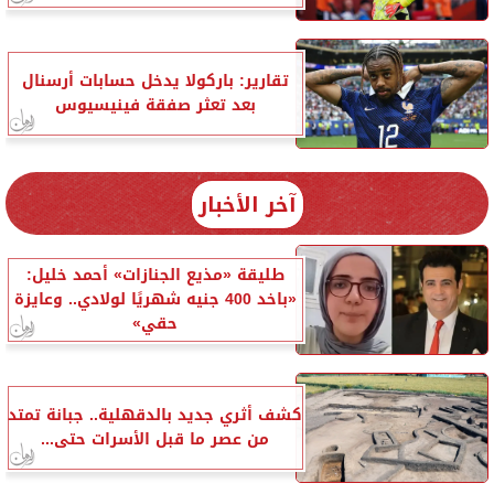
تقارير: باركولا يدخل حسابات أرسنال
بعد تعثر صفقة فينيسيوس
آخر الأخبار
طليقة «مذيع الجنازات» أحمد خليل:
«باخد 400 جنيه شهريًا لولادي.. وعايزة
حقي»
كشف أثري جديد بالدقهلية.. جبانة تمتد
من عصر ما قبل الأسرات حتى...