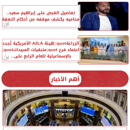
تفاصيل القبض على إبراهيم سعيد..
محاميه يكشف موقفه من أحكام النفقة
الزراعةquot;:هيئة A2LA الأمريكية تُجدد
اعتماد فرع quot;متبقيات المبيداتquot;
بالإسماعيلية للعام الرابع على...
أهم الأخبار