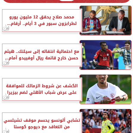
محمد صلاح يحقق 12 مليون يورو
لطرابزون سبور في 3 أيام.. أرقام...
مع احتمالية انتقاله إلى سيلتك.. هيثم
حسن خارج قائمة ريال أوفييدو أمام...
الكشف عن شروط الزمالك للموافقة
على عرض شباب الأهلي لضم بيزيرا
تشابي ألونسو يحسم موقف تشيلسي
من التعاقد مع ديوجو كوستا