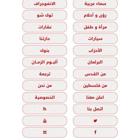
سماء عربية
الانفوجراف
رؤى و أحلام
توك شو
مرأة و طفل
عقارات
سيارات
حارتنا
الأحزاب
بنوك
البرلمان
ألبــوم الزمــان
من القدس
ترجمة
من فلسطين
من نحن
اعلن معنا
الخصوصية
اتصل بنا




