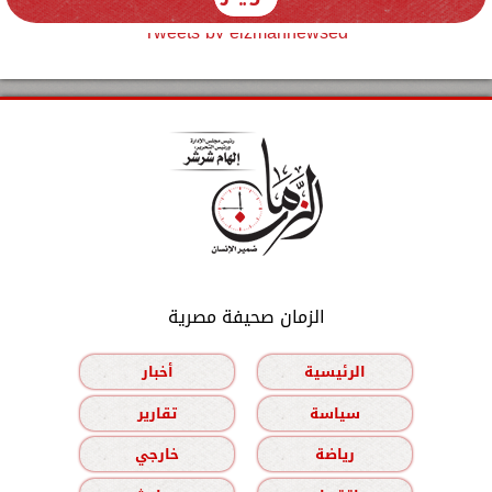
Tweets by elzmannewseg
الزمان صحيفة مصرية
الرئيسية
أخبار
سياسة
تقارير
رياضة
خارجي