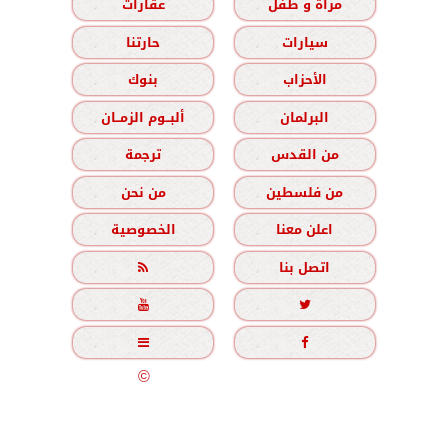
مرأة و طفل
عقارات
سيارات
حارتنا
الأحزاب
بنوك
البرلمان
ألبــوم الزمــان
من القدس
ترجمة
من فلسطين
من نحن
اعلن معنا
الخصوصية
اتصل بنا





جميع الحقوق محفوظة
©
2020 - 2026 - الزمان