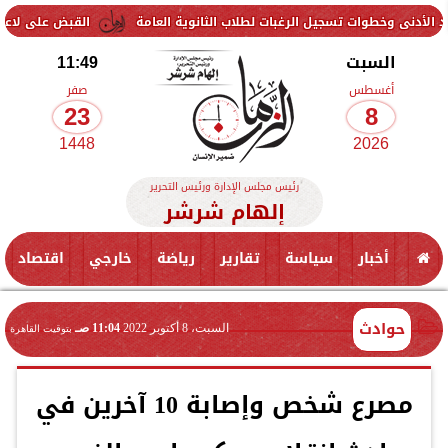
القبض على لاعب منتخب مصر 
السبت
11:49
أغسطس
صفر
23
8
1448
2026
رئيس مجلس الإدارة ورئيس التحرير
إلهام شرشر
أخبار
سياسة
تقارير
رياضة
خارجي
اقتصاد
حوادث
السبت، 8 أكتوبر 2022
11:04 صـ
بتوقيت القاهرة
مصرع شخص وإصابة 10 آخرين في