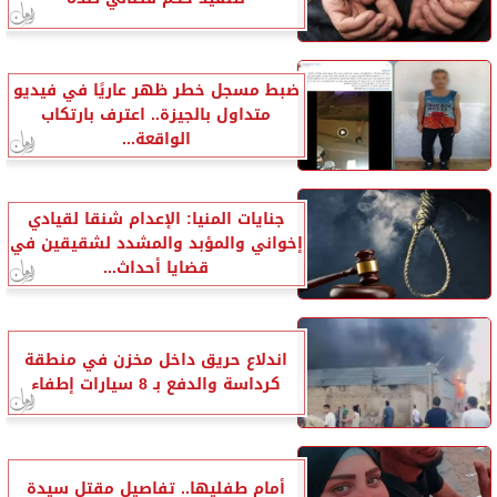
ضبط مسجل خطر ظهر عاريًا في فيديو
متداول بالجيزة.. اعترف بارتكاب
الواقعة...
جنايات المنيا: الإعدام شنقا لقيادي
إخواني والمؤبد والمشدد لشقيقين في
قضايا أحداث...
اندلاع حريق داخل مخزن في منطقة
كرداسة والدفع بـ 8 سيارات إطفاء
أمام طفليها.. تفاصيل مقتل سيدة