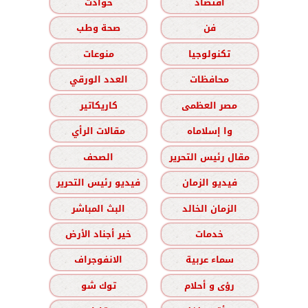
اقتصاد
حوادث
فن
صحة وطب
تكنولوجيا
منوعات
محافظات
العدد الورقي
مصر العظمى
كاريكاتير
وا إسلاماه
مقالات الرأي
مقال رئيس التحرير
الصحف
فيديو الزمان
فيديو رئيس التحرير
الزمان الخالد
البث المباشر
خدمات
خير أجناد الأرض
سماء عربية
الانفوجراف
رؤى و أحلام
توك شو