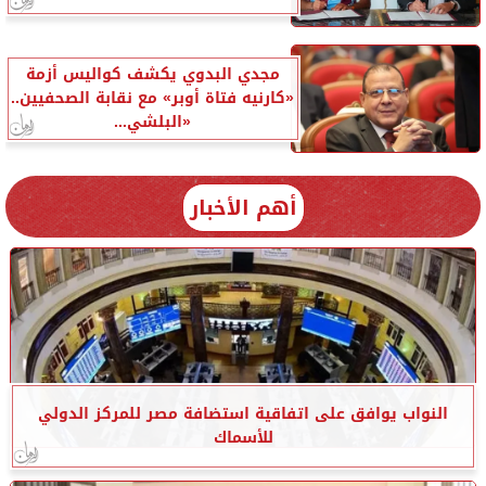
مجدي البدوي يكشف كواليس أزمة
«كارنيه فتاة أوبر» مع نقابة الصحفيين..
«البلشي...
أهم الأخبار
النواب يوافق على اتفاقية استضافة مصر للمركز الدولي
للأسماك