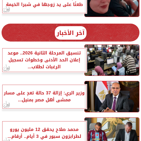
طعنًا على يد زوجها في شبرا الخيمة
آخر الأخبار
تنسيق المرحلة الثانية 2026.. موعد
إعلان الحد الأدنى وخطوات تسجيل
الرغبات لطلاب...
وزير الري: إزالة 37 حالة تعدٍ على مسار
ممشى أهل مصر بمنيل...
محمد صلاح يحقق 12 مليون يورو
لطرابزون سبور في 3 أيام.. أرقام...