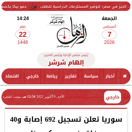
مصر» لتوفير المستلزمات الدراسية للطلاب
حمو بيكا يكشف سر خسارة 40 كيلو في شهرين: التزمت بنظام غذائي وتعليمات الطبيب
الجمعة
14:24
أغسطس
صفر
22
7
1448
2026
رئيس مجلس الإدارة ورئيس التحرير
إلهام شرشر
أخبار
سياسة
تقارير
رياضة
خارجي
اقتصاد
خارجي
الأحد، 9 أكتوبر 2022
12:54 صـ
بتوقيت القاهرة
سوريا تعلن تسجيل 692 إصابة و40