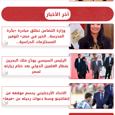
آخر الأخبار
وزارة التضامن تطلق مبادرة «بكرة
المدرسة.. الخير في مصر» لتوفير
المستلزمات الدراسية...
الرئيس السيسي يودّع ملك البحرين
بمطار العلمين الدولي بعد ختام زيارته
لمصر
الاتحاد الأرجنتيني يحسم موقفه من
إنفانتينو وسط دعوات رحيله عن «فيفا»