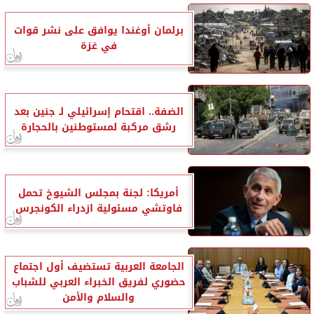
برلمان أوغندا يوافق على نشر قوات
في غزة
الضفة.. اقتحام إسرائيلي لـ جنين بعد
رشق مركبة لمستوطنين بالحجارة
أمريكا: لجنة بمجلس الشيوخ تحمل
فاوتشي مسئولية ازدراء الكونجرس
الجامعة العربية تستضيف أول اجتماع
حضوري لفريق الخبراء العربي للشباب
والسلام والأمن