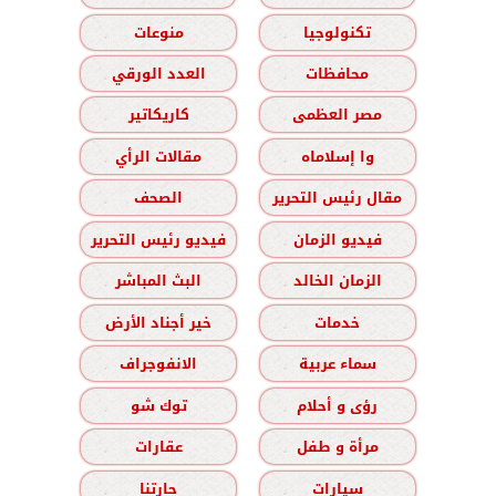
تكنولوجيا
منوعات
محافظات
العدد الورقي
مصر العظمى
كاريكاتير
وا إسلاماه
مقالات الرأي
مقال رئيس التحرير
الصحف
فيديو الزمان
فيديو رئيس التحرير
الزمان الخالد
البث المباشر
خدمات
خير أجناد الأرض
سماء عربية
الانفوجراف
رؤى و أحلام
توك شو
مرأة و طفل
عقارات
سيارات
حارتنا