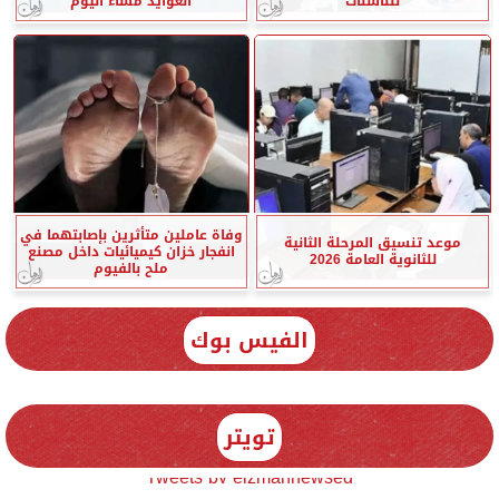
للناشئات
العوايد مساء اليوم
وفاة عاملين متأثرين بإصابتهما في
موعد تنسيق المرحلة الثانية
انفجار خزان كيميائيات داخل مصنع
للثانوية العامة 2026
ملح بالفيوم
الفيس بوك
تويتر
Tweets by elzmannewseg