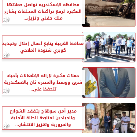
محافظة الإسكندرية تواصل حملاتها
المكبرة لرفع تراكمات المخلفات بشارع
ملك حفني وتزيل...
محافظ الغربية يتابع أعمال إحلال وتجديد
كوبري شنودة الملاحي
حملات مكبرة لإزالة الإشغالات بأحياء
شرق ووسط والمنتزه ثان بالاسكندرية
تتحفظ على...
مدير أمن سوهاج يتفقد الشوارع
والميادين لمتابعة الحالة الأمنية
والمرورية وتعزيز الانتشار...