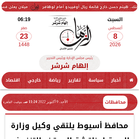
حسن خارج قائمة ريال أوفييدو أمام لوهافر
ميلان يعلن فسخ عقد إسماعيل
السبت
06:19
أغسطس
صفر
23
8
1448
2026
رئيس مجلس الإدارة ورئيس التحرير
إلهام شرشر
أخبار
سياسة
تقارير
رياضة
خارجي
اقتصاد
محافظات
الأحد، 9 أكتوبر 2022
11:24 صـ
بتوقيت القاهرة
محافظ أسيوط يلتقي وكيل وزارة