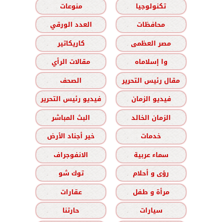
تكنولوجيا
منوعات
محافظات
العدد الورقي
مصر العظمى
كاريكاتير
وا إسلاماه
مقالات الرأي
مقال رئيس التحرير
الصحف
فيديو الزمان
فيديو رئيس التحرير
الزمان الخالد
البث المباشر
خدمات
خير أجناد الأرض
سماء عربية
الانفوجراف
رؤى و أحلام
توك شو
مرأة و طفل
عقارات
سيارات
حارتنا