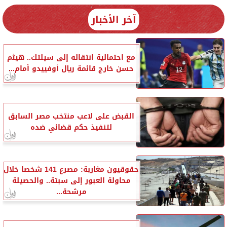
آخر الأخبار
مع احتمالية انتقاله إلى سيلتك.. هيثم
حسن خارج قائمة ريال أوفييدو أمام...
القبض على لاعب منتخب مصر السابق
لتنفيذ حكم قضائي ضده
حقوقيون مغاربة: مصرع 141 شخصا خلال
محاولة العبور إلى سبتة.. والحصيلة
مرشحة...