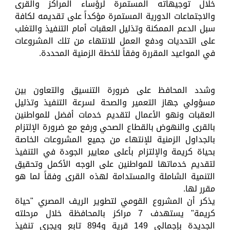
خلال توجيهاته المستمرة لرؤساء المراكز والقرى
والاجتماعات الدورية المستمرة مؤكداً على تقديمه لكافة
سبل الدعم الممكنة وتذليل العقبات أمام التنفيذ والتغلب
على التحديات ودفع العمل للانتهاء من تلك المشروعات
في المواعيد المقررة وفقاً للخطة الزمنية المحددة.
وشدد المحافظ على ضرورة التنسيق والتعاون بين
مسؤولي جهاز التعمير والصحة لسرعة التنفيذ وتذليل
العقبات ونهو الأعمال لتقديم خدمات أفضل للمواطنين
بالقرى والنهوض بالقطاع الصحي ورفع مع ضرورة الإلتزام
بالجداول الزمنية للإنتهاء من جميع المشروعات الخاصة
بحياة كريمة والإلتزام بأعلى معايير الجودة في التنفيذ
لتقديم خدماتها للمواطنين على الوجه الأكمل وتحقيق
التنمية الشاملة والمستدامة لهذه القرى وفقاً لما هو
مقرر لها.
يذكر أن المشروع القومي لتطوير الريف المصري "حياة
كريمة" يستهدف 7 مراكز بالمحافظة خلال مرحلته
الجديدة بإجمالي 149 قرية و894 تابع ويجري تنفيذ