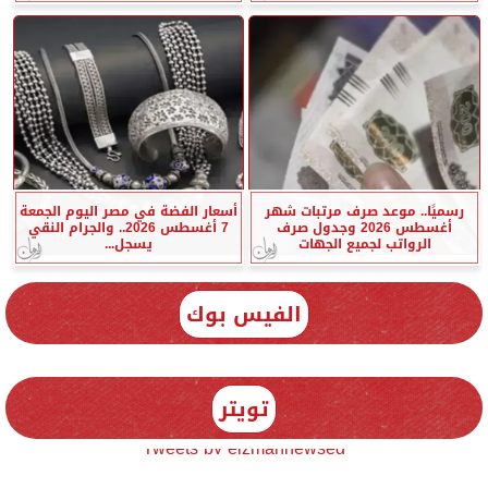
رسميًا.. موعد صرف مرتبات شهر
أسعار الفضة في مصر اليوم الجمعة
أغسطس 2026 وجدول صرف
7 أغسطس 2026.. والجرام النقي
الرواتب لجميع الجهات
يسجل...
الفيس بوك
تويتر
Tweets by elzmannewseg