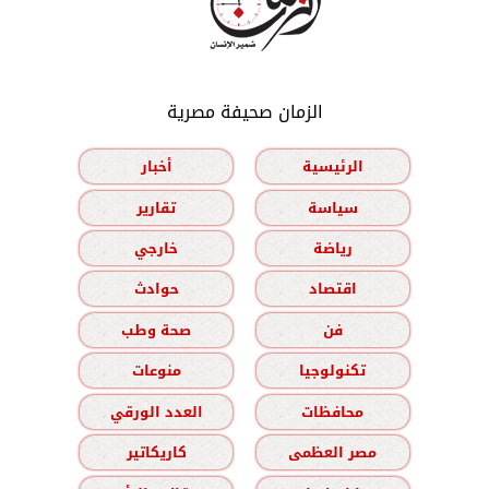
الزمان صحيفة مصرية
الرئيسية
أخبار
سياسة
تقارير
رياضة
خارجي
اقتصاد
حوادث
فن
صحة وطب
تكنولوجيا
منوعات
محافظات
العدد الورقي
مصر العظمى
كاريكاتير