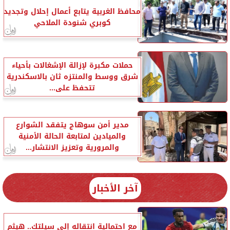
محافظ الغربية يتابع أعمال إحلال وتجديد
كوبري شنودة الملاحي
حملات مكبرة لإزالة الإشغالات بأحياء
شرق ووسط والمنتزه ثان بالاسكندرية
تتحفظ على...
مدير أمن سوهاج يتفقد الشوارع
والميادين لمتابعة الحالة الأمنية
والمرورية وتعزيز الانتشار...
آخر الأخبار
مع احتمالية انتقاله إلى سيلتك.. هيثم