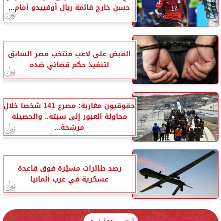
حسن خارج قائمة ريال أوفييدو أمام...
القبض على لاعب منتخب مصر السابق
لتنفيذ حكم قضائي ضده
حقوقيون مغاربة: مصرع 141 شخصا خلال
محاولة العبور إلى سبتة.. والحصيلة
مرشحة...
رصد طائرات مسيّرة فوق قاعدة
عسكرية في غرب ألمانيا