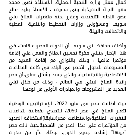
كمال ممثل وزارة التنمية المحلية، الأستاذة نهى محمد
مقرر اللجنة التنفيذية ببني سويف ، الأستاذ وليد صالح
عضو اللجنة التنفيذية ومقرر لحتة متغيرات المناخ ببني
سويف ومسؤولى وزارات التخطيط والتنمية المحلية
والاتصالات والبيئة
وأضاف محافظ بني سويف أن الدولة المصرية قامت، في
هذا الإطار ،بتبني فكرة تحسين المناخ والعمل علي إقامة
مؤتمرا عالميا ، وذلك بالتوازي مع إقامة العديد من
المشروعات للتحول الأخضر في البلاد في كافة القطاعات
الاقتصادية والاجتماعية، والذي جسد بشكل عملي،أن مصر
رائدة المناخ البيئي في العالم ، وذلك من خلال تبني
العديد من المشروعات والمبادرات الأولى من نوعها
حيث أطلقت مصر في مايو 2022، الإستراتيجية الوطنية
لتغير المناخ في مصر 2050، للتصدي بفعالية لتداعيات
للتغيرات المناخية،واستطاعت مصر(سابقا)استضافة العديد
من المؤتمرات على هذا القدر من الأهمية،حيث نالت مصر
"حينها" إشادة جميع الدول، ،وذلك عزّز من قدرات