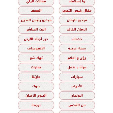
وا إسلاماه
مقالات الرأي
مقال رئيس التحرير
الصحف
فيديو الزمان
فيديو رئيس التحرير
الزمان الخالد
البث المباشر
خدمات
خير أجناد الأرض
سماء عربية
الانفوجراف
رؤى و أحلام
توك شو
مرأة و طفل
عقارات
سيارات
حارتنا
الأحزاب
بنوك
البرلمان
ألبــوم الزمــان
من القدس
ترجمة