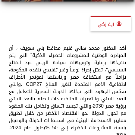
آية زكي
أكد الدكتور محمد هاني غنيم محافظ بني سويف ، أن
المبادرة الوطنية للمشروعات الخضراء الذكية" التي يتم
تنفيذها برعاية وتوجيهات سيادة الريس عبد الفتاح
السيسي"، تمثل إجراءً نوعياً وغير تقليدي تنفذه الحكومة،
تزامناً مع استضافة مصر ورئاستها لمؤتمر الأطراف
لاتفاقية الأمم المتحدة لتغير المناخ COP27 ،والتي
تعكس الجهود التي تبذلها الدولة المصرية للتعامل مع
البعد البيئي والتغيرات المناخية ذات الصلة بالبعد البيئي
برؤية مصر 2030،والتي تجسد اتساق وتكامل تلك الجهود
مع تحول الدولة نحو الاقتصاد الأخضر من خلال تطبيق
معايير الاستدامة البيئية في استثمارات الدولة والوصول
بنسبة المشروعات الخضراء إلى 50 %بحلول عام 2024-
2025