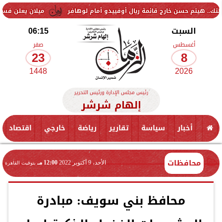
سن خارج قائمة ريال أوفييدو أمام لوهافر
ميلان يعلن فسخ عقد إسماعيل 
السبت
06:15
أغسطس
صفر
23
8
1448
2026
رئيس مجلس الإدارة ورئيس التحرير
إلهام شرشر
أخبار
سياسة
تقارير
رياضة
خارجي
اقتصاد
محافظات
الأحد، 9 أكتوبر 2022
12:00 مـ
بتوقيت القاهرة
محافظ بني سويف: مبادرة