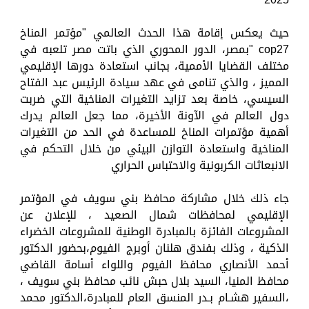
حيث يعكس إقامة هذا الحدث العالمي "مؤتمر المناخ
cop27 "بمصر، الدور المحوري الذي باتت مصر تلعبه في
مختلف القضايا الأممية، بجانب استعادة دورها الإقليمي
المميز ، والذي تنامى في عهد سيادة الرئيس عبد الفتاح
السيسي، خاصة بعد تزايد التغيرات المناخية التي ضربت
دول العالم في الآونة الأخيرة، مما جعل العالم يدرك
أهمية مؤتمرات المناخ للمساعدة في الحد من التغيرات
المناخية واستعادة التوازن البيئي من خلال التحكم في
الانبعاثات الكربونية والاحتباس الحراري
جاء ذلك خلال مشاركة محافظ بني سويف في المؤتمر
الإقليمي لمحافظات شمال الصعيد ، للإعلان عن
المشروعات الفائزة بالمبادرة الوطنية للمشروعات الخضراء
الذكية ، وذلك بفندق هلنان أوبرج الفيوم،بحضور الدكتور
أحمد الأنصاري محافظ الفيوم واللواء أسامة القاضي
محافظ المنيا، السيد بلال حبش نائب محافظ بني سويف ،
،السفير هشـام بـدر المنسق العام للمبادرة،الدكتور محمد