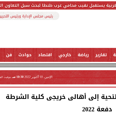
يب محامي غرب طنطا لبحث سبل التعاون المشترك وتعزيز ا
رئيس مجلس الإدارة ورئيس التحرير
ة
تقارير
رياضة
خارجي
اقتصاد
حوادث
فن
الإثنين، 10 أكتوبر 2022
10:30 صـ
بتوقيت الق
حية إلى أهالى خريجى كلية الشرطة
دفعة 2022