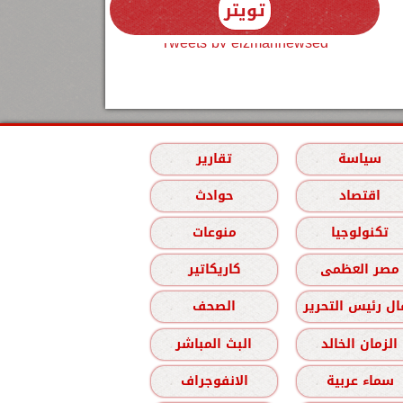
تويتر
Tweets by elzmannewseg
سياسة
تقارير
اقتصاد
حوادث
تكنولوجيا
منوعات
مصر العظمى
كاريكاتير
ل رئيس التحرير
الصحف
الزمان الخالد
البث المباشر
سماء عربية
الانفوجراف