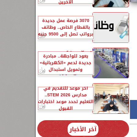
الآخرين
3070 فرصة عمل جديدة
ك
بالقطاع الخاص.. وظائف
برواتب تصل إلى 9500 جنيه
إحلال السيارات المتهالكة
يعود للواجهة.. مبادرة
جديدة لدعم «الكهربائية»
وتمويل استبدال
السيارات...
آخر موعد للتقديم في
مدارس STEM 2026..
التعليم تحدد موعد اختبارات
القبول
آخر الأخبار