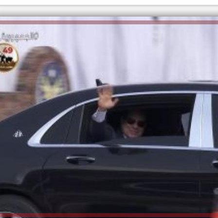
الكاتبة إلهام شرشر تهنئ الرئيس
السيسي بعيد ميلاده وتُشيد بجهوده
إلهام شرشر تكتب: دي مبقتش كورة..
في بناء الدولة
دي سياسة