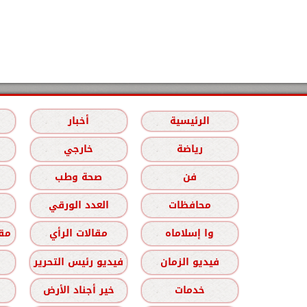
الرئيسية
أخبار
رياضة
خارجي
فن
صحة وطب
محافظات
العدد الورقي
وا إسلاماه
مقالات الرأي
مقا
فيديو الزمان
فيديو رئيس التحرير
خدمات
خير أجناد الأرض