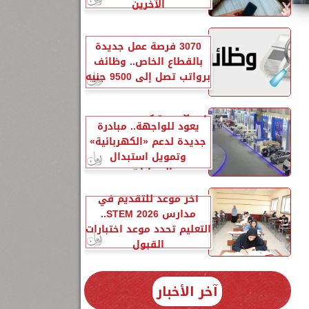
الآخرين
3070 فرصة عمل جديدة
بالقطاع الخاص.. وظائف
برواتب تصل إلى 9500 جنيه
إحلال السيارات المتهالكة
يعود للواجهة.. مبادرة
جديدة لدعم «الكهربائية»
وتمويل استبدال
السيارات...
آخر موعد للتقديم في
مدارس STEM 2026..
التعليم تحدد موعد اختبارات
القبول
آخر الأخبار