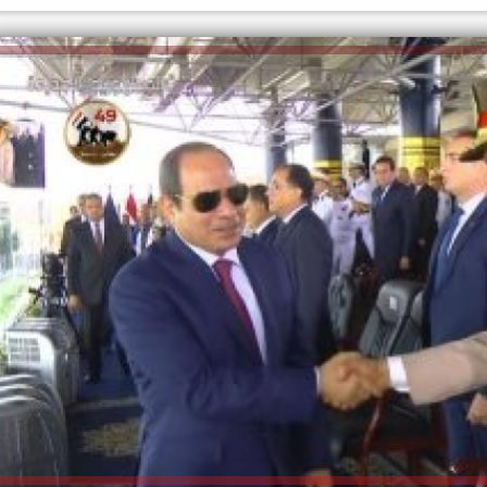
الكاتبة إلهام شرشر تهنئ الرئيس
السيسي بعيد ميلاده وتُشيد بجهوده
إلهام شرشر تكتب: دي مبقتش كورة..
في بناء الدولة
دي سياسة