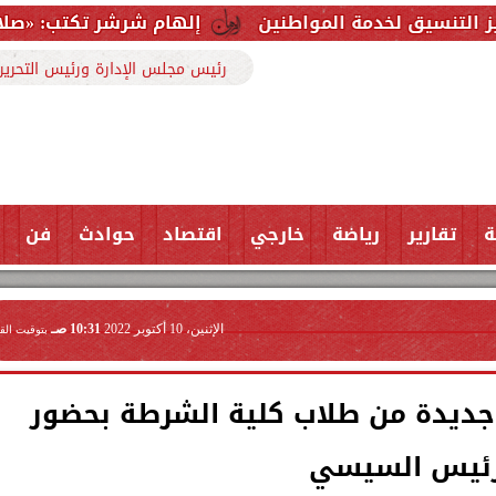
ين
إلهام شرشر تكتب: «صلاح» ملك المحبة.. رسول الس
رئيس مجلس الإدارة ورئيس التحرير
ة
تقارير
رياضة
خارجي
اقتصاد
حوادث
فن
الإثنين، 10 أكتوبر 2022
10:31 صـ
بتوقيت الق
 جديدة من طلاب كلية الشرطة بحضور
رئيس السيسي