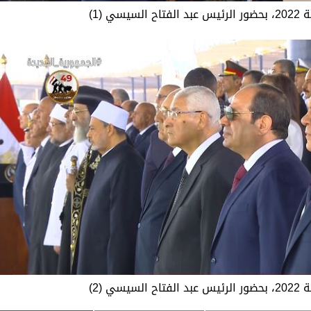
 (1)
 (2)