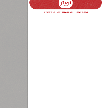
تويتر
Tweets by elzmannewseg