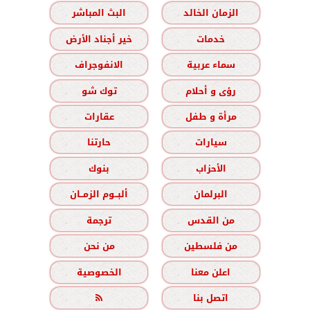
الزمان الخالد
البث المباشر
خدمات
خير أجناد الأرض
سماء عربية
الانفوجراف
رؤى و أحلام
توك شو
مرأة و طفل
عقارات
سيارات
حارتنا
الأحزاب
بنوك
البرلمان
ألبــوم الزمــان
من القدس
ترجمة
من فلسطين
من نحن
اعلن معنا
الخصوصية
اتصل بنا
