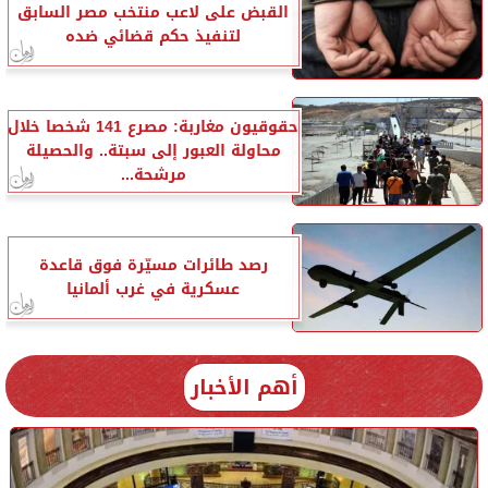
القبض على لاعب منتخب مصر السابق
لتنفيذ حكم قضائي ضده
حقوقيون مغاربة: مصرع 141 شخصا خلال
محاولة العبور إلى سبتة.. والحصيلة
مرشحة...
رصد طائرات مسيّرة فوق قاعدة
عسكرية في غرب ألمانيا
أهم الأخبار