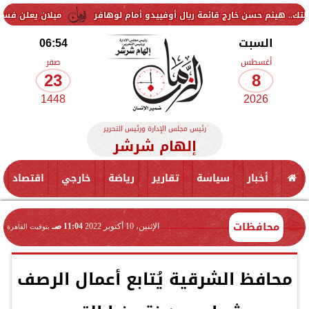
حسن خارج قائمة ريال أوفييدو أمام لوهافر
ميلان يعلن فسخ عقد إسماعيل
السبت
06:54
أغسطس
صفر
23
8
1448
2026
رئيس مجلس الإدارة ورئيس التحرير
إلهام شرشر
أخبار
سياسة
تقارير
رياضة
خارجي
اقتصاد
محافظات
الإثنين، 10 أكتوبر 2022
11:04 صـ
بتوقيت القاهرة
محافظ الشرقية يُتابع أعمال الرصف