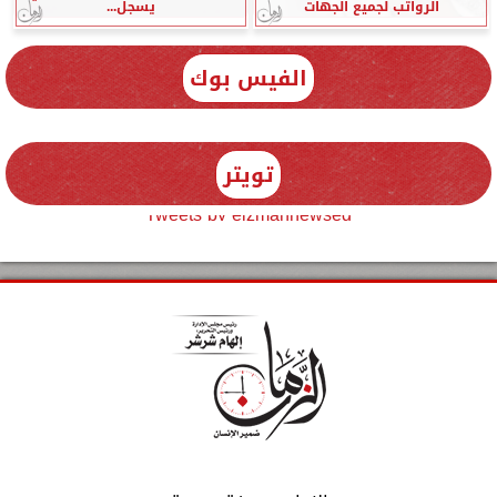
الرواتب لجميع الجهات
يسجل...
الفيس بوك
تويتر
Tweets by elzmannewseg