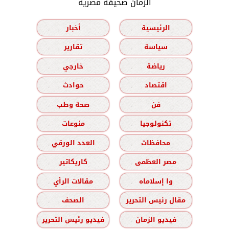
الزمان صحيفة مصرية
الرئيسية
أخبار
سياسة
تقارير
رياضة
خارجي
اقتصاد
حوادث
فن
صحة وطب
تكنولوجيا
منوعات
محافظات
العدد الورقي
مصر العظمى
كاريكاتير
وا إسلاماه
مقالات الرأي
مقال رئيس التحرير
الصحف
فيديو الزمان
فيديو رئيس التحرير