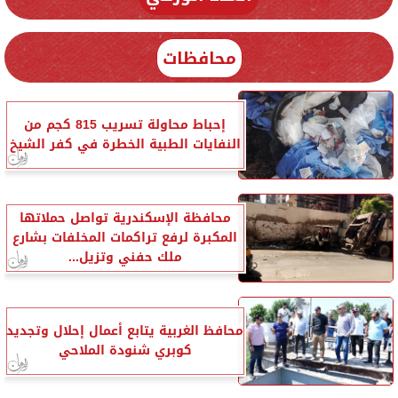
محافظات
إحباط محاولة تسريب 815 كجم من
النفايات الطبية الخطرة في كفر الشيخ
محافظة الإسكندرية تواصل حملاتها
المكبرة لرفع تراكمات المخلفات بشارع
ملك حفني وتزيل...
محافظ الغربية يتابع أعمال إحلال وتجديد
كوبري شنودة الملاحي