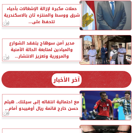
حملات مكبرة لإزالة الإشغالات بأحياء
شرق ووسط والمنتزه ثان بالاسكندرية
تتحفظ على...
مدير أمن سوهاج يتفقد الشوارع
والميادين لمتابعة الحالة الأمنية
والمرورية وتعزيز الانتشار...
آخر الأخبار
مع احتمالية انتقاله إلى سيلتك.. هيثم
حسن خارج قائمة ريال أوفييدو أمام...