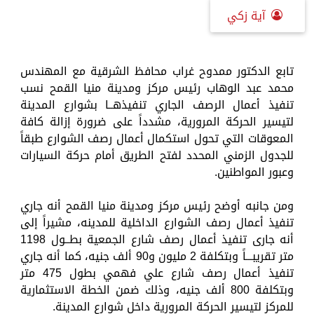
آية زكي
تابع الدكتور ممدوح غراب محافظ الشرقية مع المهندس
محمد عبد الوهاب رئيس مركز ومدينة منيا القمح نسب
تنفيذ أعمال الرصف الجاري تنفيذهــا بشوارع المدينة
لتيسير الحركة المرورية، مشدداً على ضرورة إزالة كافة
المعوقات التي تحول استكمال أعمال رصف الشوارع طبقاً
للجدول الزمني المحدد لفتح الطريق أمام حركة السيارات
وعبور المواطنين.
ومن جانبه أوضح رئيس مركز ومدينة منيا القمح أنه جاري
تنفيذ أعمال رصف الشوارع الداخلية للمدينه، مشيراً إلى
أنه جارى تنفيذ أعمال رصف شارع الجمعية بطــول 1198
متر تقريبـــاً وبتكلفة 2 مليون و90 ألف جنيه، كما أنه جاري
تنفيذ أعمال رصف شارع علي فهمي بطول 475 متر
وبتكلفة 800 ألف جنيه، وذلك ضمن الخطة الاستثمارية
للمركز لتيسير الحركة المرورية داخل شوارع المدينة.