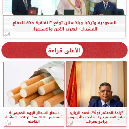
السعودية وتركيا وباكستان توقع ”اتفاقية مكة للدفاع
المشترك” لتعزيز الأمن والاستقرار
الأعلى قراءة
”راحة المعتمر أولًا”.. أحمد الريان:
أسعار السجائر اليوم الخميس 6
نتابع المعتمرين لحظة بلحظة ونوفر
أغسطس 2026 بعد الزيادة.. القائمة
برامج عمرة...
الكاملة