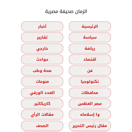
الزمان صحيفة مصرية
الرئيسية
أخبار
سياسة
تقارير
رياضة
خارجي
اقتصاد
حوادث
فن
صحة وطب
تكنولوجيا
منوعات
محافظات
العدد الورقي
مصر العظمى
كاريكاتير
وا إسلاماه
مقالات الرأي
مقال رئيس التحرير
الصحف