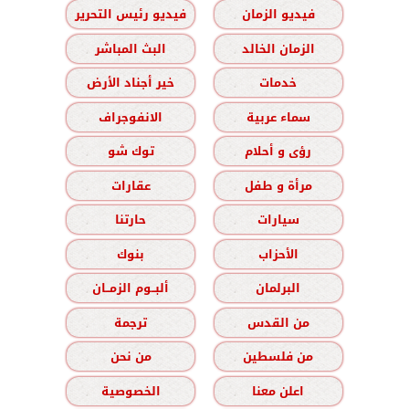
فيديو الزمان
فيديو رئيس التحرير
الزمان الخالد
البث المباشر
خدمات
خير أجناد الأرض
سماء عربية
الانفوجراف
رؤى و أحلام
توك شو
مرأة و طفل
عقارات
سيارات
حارتنا
الأحزاب
بنوك
البرلمان
ألبــوم الزمــان
من القدس
ترجمة
من فلسطين
من نحن
اعلن معنا
الخصوصية