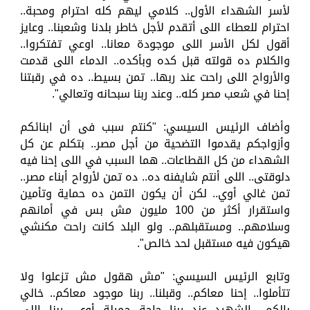
لأسر الشهداء الأول.. كلامي ليهم كله احترام ومحبة..
احترام للعطاء اللى أتقدم لأجل خاطر بلدنا وشعبنا.. وعايز
أقول لكل الأسر اللى موجودة معانا.. اوعي تفتكروا..
والكلام ده قولته قبل كده وبأكده.. الدماء اللى قدمت
والأرواح اللى راحت عند ربها.. تمن بسيط.. ده في رقبتنا
إحنا في شعب مصر كله.. وعند ربنا سبحانه وتعالي".
وأضاف الرئيس السيسي: "كنتم سبب فى أن ابنائكم
وأزواجكم يقدموا التضحية من أجل مصر.. بتكلم عن كل
الشهداء من كل القطاعات.. هما السبب في اللى إحنا فيه
دلوقتى.. اللى أنتم شايفنه ده.. ده تمن لأرواح أبناء مصر..
تمن غالي أوي.. لكن أن يكون التمن ده حماية وتأمين
واستقرار أكثر من 100 مليون مش بس في أمانهم
وسلامهم.. ومستقبلهم.. ولو البلد كانت راحت مكنشي
هيكون فيه مستقبل لحد خالص".
وتابع الرئيس السيسي: "مش هقول مش تزعلوا ولا
تتأملوا.. إحنا معاكم.. وقبلنا.. ربنا موجود معاكم.. خالي
بالكم.. الشهيد عند ربنا حاجة جميلة أوي.. ربنا اللى