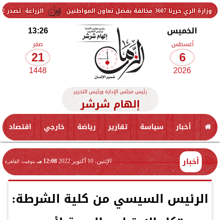
ضل تعاون المواطنين
الزراعة: تصدر 712 ترخيص تشغيل جديد لمشروعات الثروة الحيوانية والداجنة.. وتسجيل 832 مخلوط أعلاف
الخميس
13:26
أغسطس
صفر
21
6
1448
2026
رئيس مجلس الإدارة ورئيس التحرير
إلهام شرشر
أخبار
سياسة
تقارير
رياضة
خارجي
اقتصاد
أخبار
الإثنين، 10 أكتوبر 2022
12:08 مـ
بتوقيت القاهرة
الرئيس السيسي من كلية الشرطة: