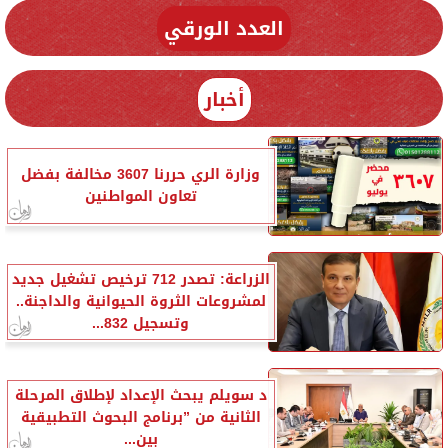
العدد الورقي
أخبار
وزارة الري حررنا 3607 مخالفة بفضل
تعاون المواطنين
الزراعة: تصدر 712 ترخيص تشغيل جديد
لمشروعات الثروة الحيوانية والداجنة..
وتسجيل 832...
د سويلم يبحث الإعداد لإطلاق المرحلة
الثانية من ”برنامج البحوث التطبيقية
بين...