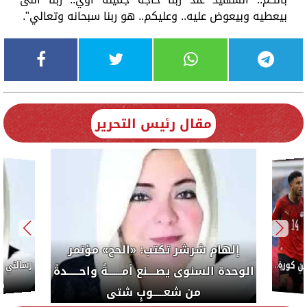
بيعطيه وبيعوض عليه.. وعليكم.. هو ربنا سبحانه وتعالي".
مقال رئيس التحرير
إلهام شرشر تكتب: «الحج» مؤتمر
كورة..
الوحدة السنوى يصــــنع أمـــــــةً واحــــــدةً
ضب
من شعـــــوبٍ شتى