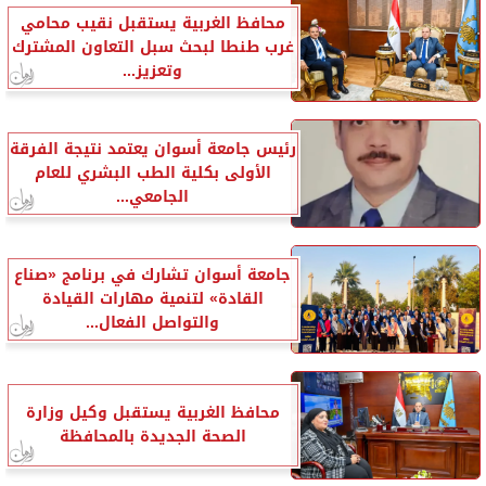
محافظ الغربية يستقبل نقيب محامي
غرب طنطا لبحث سبل التعاون المشترك
وتعزيز...
رئيس جامعة أسوان يعتمد نتيجة الفرقة
الأولى بكلية الطب البشري للعام
الجامعي...
جامعة أسوان تشارك في برنامج «صناع
القادة» لتنمية مهارات القيادة
والتواصل الفعال...
محافظ الغربية يستقبل وكيل وزارة
الصحة الجديدة بالمحافظة