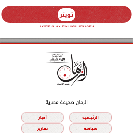
تويتر
Tweets by elzmannewseg
الزمان صحيفة مصرية
الرئيسية
أخبار
سياسة
تقارير