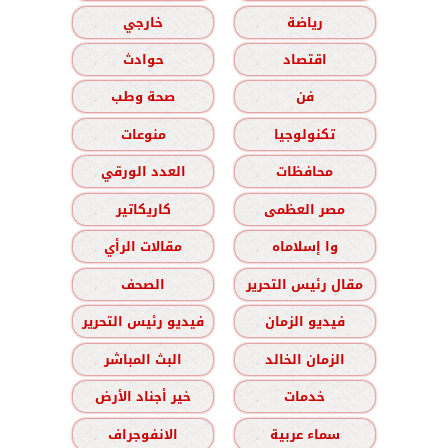
رياضة
خارجي
اقتصاد
حوادث
فن
صحة وطب
تكنولوجيا
منوعات
محافظات
العدد الورقي
مصر العظمى
كاريكاتير
وا إسلاماه
مقالات الرأي
مقال رئيس التحرير
الصحف
فيديو الزمان
فيديو رئيس التحرير
الزمان الخالد
البث المباشر
خدمات
خير أجناد الأرض
سماء عربية
الانفوجراف