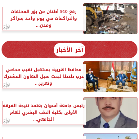
رفع 910 أطنان من بؤر المخلفات
والتراكمات في يوم واحد بمراكز
ومدن...
آخر الأخبار
محافظ الغربية يستقبل نقيب محامي
غرب طنطا لبحث سبل التعاون المشترك
وتعزيز...
رئيس جامعة أسوان يعتمد نتيجة الفرقة
الأولى بكلية الطب البشري للعام
الجامعي...