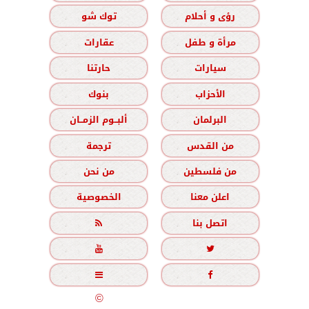
رؤى و أحلام
توك شو
مرأة و طفل
عقارات
سيارات
حارتنا
الأحزاب
بنوك
البرلمان
ألبــوم الزمــان
من القدس
ترجمة
من فلسطين
من نحن
اعلن معنا
الخصوصية
اتصل بنا





جميع الحقوق محفوظة
©