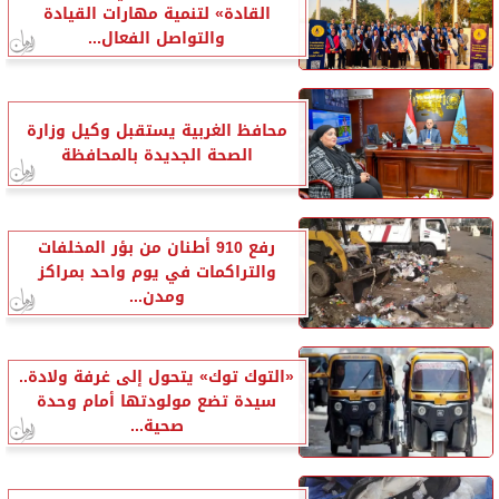
القادة» لتنمية مهارات القيادة
والتواصل الفعال...
محافظ الغربية يستقبل وكيل وزارة
الصحة الجديدة بالمحافظة
رفع 910 أطنان من بؤر المخلفات
والتراكمات في يوم واحد بمراكز
ومدن...
«التوك توك» يتحول إلى غرفة ولادة..
سيدة تضع مولودتها أمام وحدة
صحية...