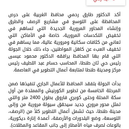
أكد الدكتور طارق رحمي محافظ الغربية على حرص
المحافظة على التوسع في مشاريع الرصف والطرق
وإنشاء المحاور المرورية الجديدة التي تساهم في
تخفيض التكدسات المرورية، خاصة في الأماكن التي
تعاني من كثافات سكانية ومرورية عالية، مما يساهم في
تخفيف العبء عن كاهل المواطنين، جاء ذلك خلال الجولة
التي قام بها المحافظ يرافقه الدكتور محمود عيسى
رئيس حي ثان طنطا، المحاسب حسام عبد اللطيف رئيس
مركز ومدينة طنطا لمتابعة أعمال التطوير في العاصمة.
بدأت الجولة بتفقد المحافظ للأعمال الجاري تنفيذها ضمن
المرحلة الخامسة من تطوير الكورنيش والممتدة من أول
سكة المحلة وحتى كوبري فاروق بطول 2400 متر والتي
تمثل محور مروري جديد سيحقق سيولة مرورية من وإلى
مدينة طنطا، حيث تشمل أعمال التطوير كلاً من (الرصف،
التوسعة، وضع البلدورات والأرصفة، أعمدة إنارة ديكورية،
بالوعات لصرف مياه الأمطار إلى جانب المقاعد والمظلات).