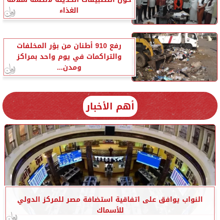
الغذاء
رفع 910 أطنان من بؤر المخلفات
والتراكمات في يوم واحد بمراكز
ومدن...
أهم الأخبار
النواب يوافق على اتفاقية استضافة مصر للمركز الدولي
للأسماك