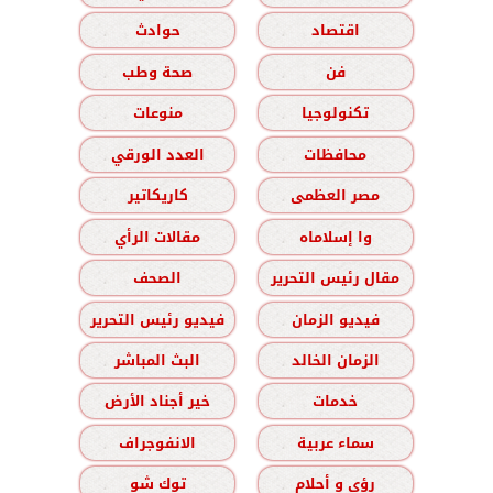
اقتصاد
حوادث
فن
صحة وطب
تكنولوجيا
منوعات
محافظات
العدد الورقي
مصر العظمى
كاريكاتير
وا إسلاماه
مقالات الرأي
مقال رئيس التحرير
الصحف
فيديو الزمان
فيديو رئيس التحرير
الزمان الخالد
البث المباشر
خدمات
خير أجناد الأرض
سماء عربية
الانفوجراف
رؤى و أحلام
توك شو