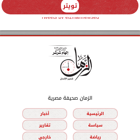
تويتر
Tweets by elzmannewseg
الزمان صحيفة مصرية
الرئيسية
أخبار
سياسة
تقارير
رياضة
خارجي