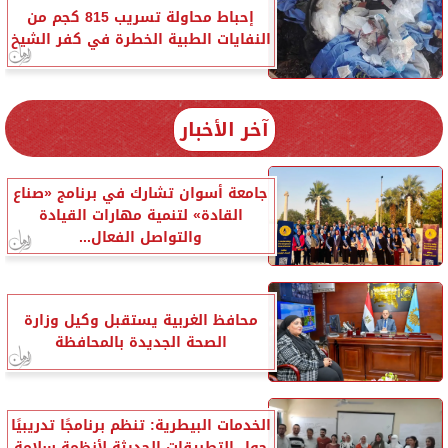
إحباط محاولة تسريب 815 كجم من
النفايات الطبية الخطرة في كفر الشيخ
آخر الأخبار
جامعة أسوان تشارك في برنامج «صناع
القادة» لتنمية مهارات القيادة
والتواصل الفعال...
محافظ الغربية يستقبل وكيل وزارة
الصحة الجديدة بالمحافظة
الخدمات البيطرية: تنظم برنامجًا تدريبيًا
حول التطبيقات الحديثة لأنظمة سلامة