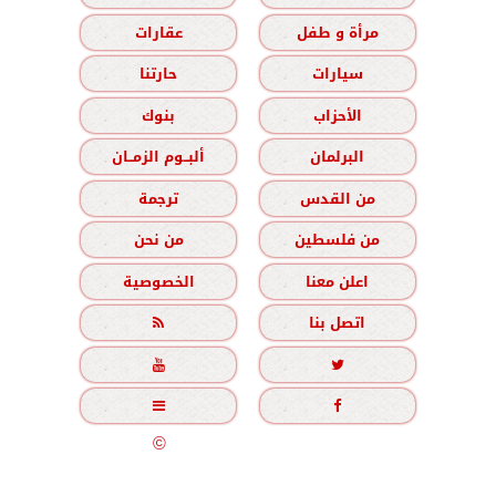
مرأة و طفل
عقارات
سيارات
حارتنا
الأحزاب
بنوك
البرلمان
ألبــوم الزمــان
من القدس
ترجمة
من فلسطين
من نحن
اعلن معنا
الخصوصية
اتصل بنا





جميع الحقوق محفوظة
©