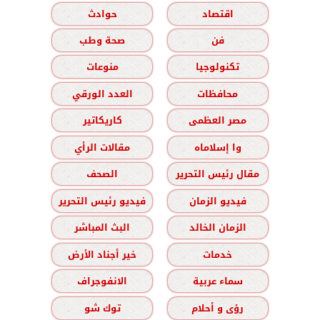
اقتصاد
حوادث
فن
صحة وطب
تكنولوجيا
منوعات
محافظات
العدد الورقي
مصر العظمى
كاريكاتير
وا إسلاماه
مقالات الرأي
مقال رئيس التحرير
الصحف
فيديو الزمان
فيديو رئيس التحرير
الزمان الخالد
البث المباشر
خدمات
خير أجناد الأرض
سماء عربية
الانفوجراف
رؤى و أحلام
توك شو