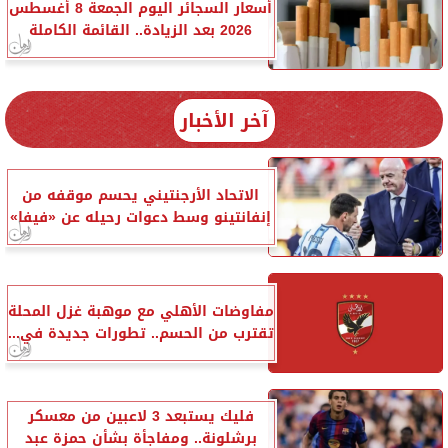
أسعار السجائر اليوم الجمعة 8 أغسطس
2026 بعد الزيادة.. القائمة الكاملة
آخر الأخبار
الاتحاد الأرجنتيني يحسم موقفه من
إنفانتينو وسط دعوات رحيله عن «فيفا»
مفاوضات الأهلي مع موهبة غزل المحلة
تقترب من الحسم.. تطورات جديدة في...
فليك يستبعد 3 لاعبين من معسكر
برشلونة.. ومفاجأة بشأن حمزة عبد