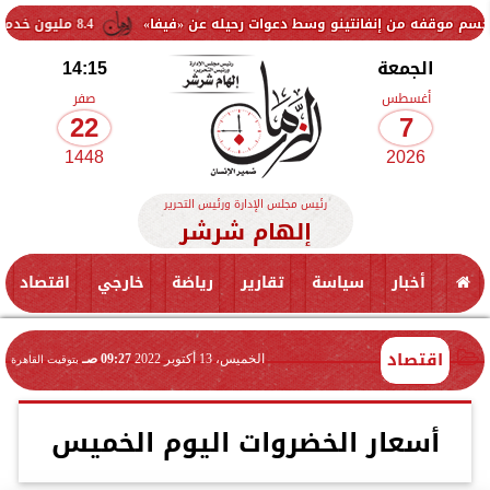
ن إنفانتينو وسط دعوات رحيله عن «فيفا»
8.4 مليون خدمة طبية مجانية خلال عام.. الصحة تكشف حصاد القوافل العلاجية بالمحافظات
الجمعة
14:15
أغسطس
صفر
22
7
1448
2026
رئيس مجلس الإدارة ورئيس التحرير
إلهام شرشر
أخبار
سياسة
تقارير
رياضة
خارجي
اقتصاد
اقتصاد
الخميس، 13 أكتوبر 2022
09:27 صـ
بتوقيت القاهرة
أسعار الخضروات اليوم الخميس