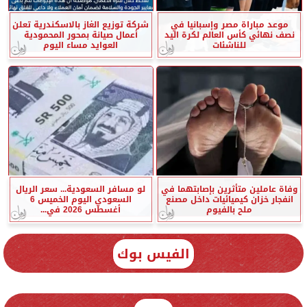
موعد مباراة مصر وإسبانيا في
شركة توزيع الغاز بالاسكندرية تعلن
نصف نهائي كأس العالم لكرة اليد
أعمال صيانة بمحور المحمودية
للناشئات
العوايد مساء اليوم
وفاة عاملين متأثرين بإصابتهما في
لو مسافر السعودية... سعر الريال
انفجار خزان كيميائيات داخل مصنع
السعودي اليوم الخميس 6
ملح بالفيوم
أغسطس 2026 في...
الفيس بوك