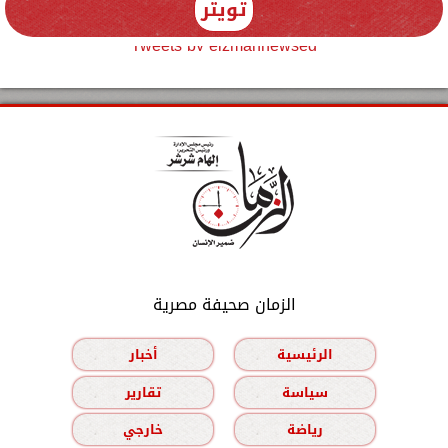
تويتر
Tweets by elzmannewseg
الزمان صحيفة مصرية
الرئيسية
أخبار
سياسة
تقارير
رياضة
خارجي