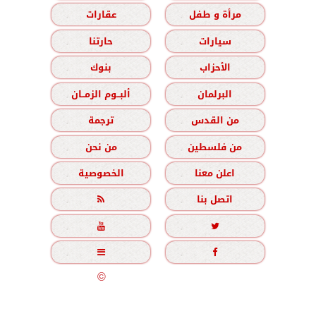
مرأة و طفل
عقارات
سيارات
حارتنا
الأحزاب
بنوك
البرلمان
ألبــوم الزمــان
من القدس
ترجمة
من فلسطين
من نحن
اعلن معنا
الخصوصية
اتصل بنا





جميع الحقوق محفوظة
©